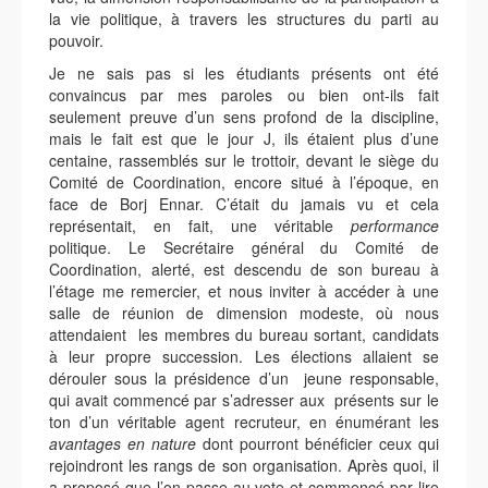
la vie politique, à travers les structures du parti au
pouvoir.
Je ne sais pas si les étudiants présents ont été
convaincus par mes paroles ou bien ont-ils fait
seulement preuve d’un sens profond de la discipline,
mais le fait est que le jour J, ils étaient plus d’une
centaine, rassemblés sur le trottoir, devant le siège du
Comité de Coordination, encore situé à l’époque, en
face de Borj Ennar. C’était du jamais vu et cela
représentait, en fait, une véritable
performance
politique. Le Secrétaire général du Comité de
Coordination, alerté, est descendu de son bureau à
l’étage me remercier, et nous inviter à accéder à une
salle de réunion de dimension modeste, où nous
attendaient les membres du bureau sortant, candidats
à leur propre succession. Les élections allaient se
dérouler sous la présidence d’un jeune responsable,
qui avait commencé par s’adresser aux présents sur le
ton d’un véritable agent recruteur, en énumérant les
avantages en nature
dont pourront bénéficier ceux qui
rejoindront les rangs de son organisation. Après quoi, il
a proposé que l’on passe au vote et commencé par lire