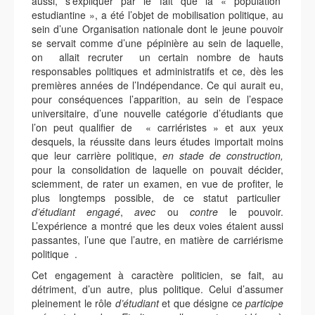
aussi, s’expliquer par le fait que la « population
estudiantine », a été l’objet de mobilisation politique, au
sein d’une Organisation nationale dont le jeune pouvoir
se servait comme d’une pépinière au sein de laquelle,
on allait recruter un certain nombre de hauts
responsables politiques et administratifs et ce, dès les
premières années de l’Indépendance. Ce qui aurait eu,
pour conséquences l’apparition, au sein de l’espace
universitaire, d’une nouvelle catégorie d’étudiants que
l’on peut qualifier de « carriéristes » et aux yeux
desquels, la réussite dans leurs études importait moins
que leur carrière politique,
en stade de construction,
pour la consolidation de laquelle on pouvait décider,
sciemment, de rater un examen, en vue de profiter, le
plus longtemps possible, de ce statut particulier
d’étudiant engagé
,
avec
ou
contre
le pouvoir.
L’expérience a montré que les deux voies étaient aussi
passantes, l’une que l’autre, en matière de carriérisme
politique .
Cet engagement à caractère politicien, se fait, au
détriment, d’un autre, plus politique. Celui d’assumer
pleinement le rôle
d’étudiant
et que désigne ce
participe