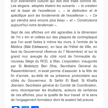
d’un événement culturel qui doit être traité comme tel.
Les slogans adoptés étaient les suivants :
« la création
est la base de l’excellence », » la distinction et le
spécifique sont les fondements de l’excellence », « Ce
qui viendra sera encore plus beau » et « Construisons
aujourd’hui notre lendemain ».
Sept de ces affiches ont été agrandies à la dimension
de 7m x 4m et collées sur des plaques de contreplaqué
que l’on avait fixées à même les murs, à l’entrée de la
Médina (Bâb Eddiwane), en face de l’Hôtel de Ville, en
face du Gouvernorat (Avenue du 7 Novembre) et sur le
grand mur aveugle du côté nord de l’immeuble du
nouveau Siège du RCD, à Sfax. L’exposition, inaugurée
par Si Abdelaziz Ben Dhia, Secrétaire Général du
Rassemblement, m’avait permis d’associer à la fête de
fin d’année, au-delà de sa présence protocolaire aux
côtés du Gouverneur, Si Sahbi El Basli, Si Khalifa
Jbeniani, Secrétaire général du Comité de Coordination,
venu récompenser les étudiants, auteurs de certaines
de ces affiches, pour la qualité de leur travail et le sens
de l’engagement formateur dont ils avaient fait preuve.