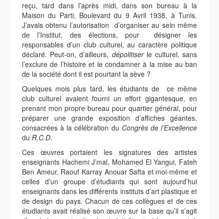
reçu, tard dans l’après midi, dans son bureau à la
Maison du Parti, Boulevard du 9 Avril 1938, à Tunis.
J’avais obtenu l’autorisation d’organiser au sein même
de l’Institut, des élections, pour désigner les
responsables d’un club culturel, au caractère politique
déclaré. Peut-on, d’ailleurs,
dépolitiser
le culturel, sans
l’exclure de l’histoire et le condamner à la mise au ban
de la société dont il est pourtant la sève ?
Quelques mois plus tard, les étudiants de ce même
club culturel avaient fourni un effort gigantesque, en
prenant mon propre bureau pour quartier général, pour
préparer une grande exposition d’affiches géantes,
consacrées à la célébration du
Congrès de l’Excellence
du
R.C.D
.
Ces œuvres portaient les signatures des artistes
enseignants Hachemi J’mal, Mohamed El Yangui, Fateh
Ben Ameur, Raouf Karray Anouar Safta et moi-même et
celles d’un groupe d’étudiants qui sont aujourd’hui
enseignants dans les différents instituts d’art plastique et
de design du pays. Chacun de ces collègues et de ces
étudiants avait réalisé son œuvre sur la base qu’il s’agit