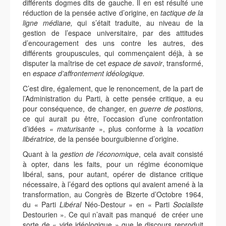
différents dogmes dits de gauche. Il en est résulté une
réduction de la pensée active d’origine, en
tactique de la
ligne médiane,
qui s’était traduite, au niveau de la
gestion de l’espace universitaire, par des attitudes
d’encouragement des uns contre les autres, des
différents groupuscules, qui commençaient déjà, à se
disputer la maîtrise de cet
espace de savoir
, transformé,
en
espace d’affrontement idéologique.
C’est dire, également, que le renoncement, de la part de
l’Administration du Parti, à cette pensée critique, a eu
pour conséquence, de changer, en
guerre de
postions,
ce qui aurait pu être, l’occasion d’une confrontation
d’idées
« maturisante
», plus conforme à la
vocation
libératrice,
de la pensée bourguibienne d’origine.
Quant à la
gestion de l’économique
, cela avait consisté
à opter, dans les faits, pour un régime économique
libéral, sans, pour autant, opérer de distance critique
nécessaire, à l’égard des options qui avaient amené à la
transformation, au Congrès de Bizerte d’Octobre 1964,
du « Parti
Libéral
Néo-Destour » en « Parti
Socialiste
Destourien ». Ce qui n’avait pas manqué de créer une
sorte de « vide idéologique » que le discours reproduit