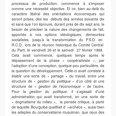
processus de production, commence à s’imposer
comme une nécessité objective. Et ce, bien au-delà du
caractère libéral des orientations économiques qui
seront prises, dès les débuts des années soixante dix
et sans que l’on éprouve, durant près de dix sept ans, le
besoin de préciser la nature des changements de fait,
apportés à nos options idéologiques, demeurées
socialistes,
jusqu’à la transformation du P.S.D. en
R.C.D., lors de la réunion historique du Comité Central
du Parti, le vendredi 26 et le samedi 27 février 1988.
Cela avait commencé, quelques temps après le
dépassement de la phase « coopérativiste », par
l’adoption d’une conception, quelque peu particulière, de
la question du développement. Celle-ci avait consisté à
établir une sorte de « partage » du travail, entre une
structure de «
gestion du politique »
d’un côté et une
structure de «
gestion de l’économique »
de l’autre.
Pour la
gestion du
politique
, il s’agissait d’une
administration
qui avait transformé, en une sorte de
« dogmatisme du milieu », la pensée critique, à partir
de laquelle Bourguiba qualifiait d’ »
archéos »,
aussi bien
les adeptes du conservatisme musulman, que ceux des