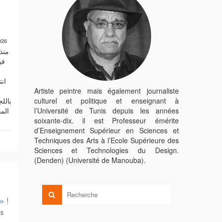
026
منذ
في
ان
Artiste peintre mais également journaliste
culturel et politique et enseignant à
l’Université de Tunis depuis les années
soixante-dix. il est Professeur émérite
d’Enseignement Supérieur en Sciences et
Techniques des Arts à l’Ecole Supérieure des
Sciences et Technologies du Design.
(Denden) (Université de Manouba).
» !
25