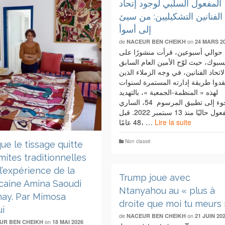
المفعول السلبي لوجود إتحاد
الفنانين التشكيليين: من سيئ
إلى أسوأ
de
on
NACEUR BEN CHEIKH
24 MARS 2
 حوالي أسبوعين، قرأت منشورًا على
سبوك، حيث لوّح الأمين العام السابق
لاتحاد الفنانين، في وجه الزملاء الذين
تقدوا طريقة إدارته المستمرة لسنوات
لهذه « المنظمة-الجمعية »، بالتهديد
باللجوء إلى تطبيق المرسوم 54، الساري
المفعول حاليًا منذ 13 سبتمبر 2022. قبل
48 عامًا، …
Lire la suite
Non classé
ue le tissage quitte
imites traditionnelles
l’expérience de la
Trump joue avec
caine Amina Saoudi
Ntanyahou au « plus à
hay. Par Mimosa
droite que moi tu meurs 
ui
de
on
NACEUR BEN CHEIKH
21 JUIN 20
on
UR BEN CHEIKH
18 MAI 2026