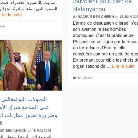
louvoient politicien de
أسميت بالمسيرة الخضراء. فتنظي
الصمود التي تتبناها مبادرةً الجزا
Natanyahou
Lire la suite
de
on
NACEUR BEN CHEIKH
15 JUIN 20
L’arme de dissuasion d’Israël n’es
assé
son aviation ni ses bombes
atomiques. C’est la pratique de
l’Assassinat politique par le recou
au terrorisme d’État qu’elle
considère comme un acte de gue
En prenant pour cible les chefs d
organisations de …
Lire la suite
Non classé
التحولات النوعيةالتي
على الساحة شرق الأ
وضرورة تجاوز مقاربات الت
ال
on
UR BEN CHEIKH
16 MAI 2025
الصدمة التي أحدثها طوفان ال