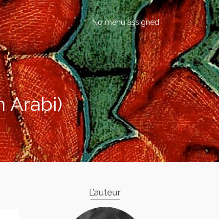
No menu assigned
n Arabi)
L’auteur