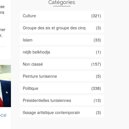
Catégories
sse
ons
Culture
(321)
Groupe des six et groupe des cinq
(3)
imer
r,
Islam
(33)
néjib belkhodja
(1)
Non classé
(157)
Peinture tunisenne
(5)
Politique
(338)
Présidentielles tunisiennes
(13)
tIssage artistique contemporain
(3)
oce