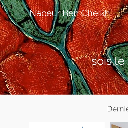
Naceur Ben Cheikh
sois le
Dernie