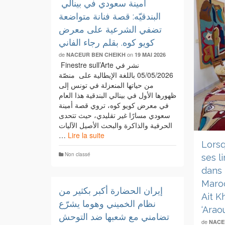
أمينة سعودي في بينالي
البندقيّه: قصة فنانة متواضعة
تضفي الشرعية على معرض
كويو كوه. بقلم رجاء الفاني
de
on
NACEUR BEN CHEIKH
19 MAI 2026
Finestre sull’Arte نشر في
05/05/2026 باللغة الإيطالية على منصّة
من حياتها المنعزلة في تونس إلى
ظهورها الأول في بينالي البندقية هذا العام
في معرض كويو كوه، تروي قصة أمينة
سعودي مسارًا غير تقليدي، حيث تتحدى
الحرفية والذاكرة والبحث الأصيل الآليات
…
Lire la suite
Lorsq
Non classé
ses l
dans 
Maro
إيران الحضارة أكبر بكثير من
Ait K
نظام الخميني وهوما يشرّع
‘Arao
تضامني مع شعبها ضد التوحش
de
NACE