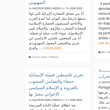
الصهيوني
Il peut
abordan
de
on
NACEUR BEN CHEIKH
15 JUIN 2025
أنا من عشاق الحضارة الإيرانيّة التي لولا
recouri
سبقها تاريخيا مثل اليونان لما ابتدع العرب
puis de
والأعاجم المسلمون الحضارة الإسلامية
en étap
المتعدّدة المشارب والرْؤى. والإسلام ليس
Cepend
الإسلامويّة. سواء كانت سنيّة أو شيعيّة.
sa pert
أنا من المعجبين بالسُني الأندلسي ابن
artist
عربي وبالشيعي المفتول السهروردي
Lire la 
وأفرق …
Lire la suite
Non cl
Culture
,
Islam
,
Politique
ـــــــة
تحرير فلسطين قضيّة الإنسانيّة
لخراب
جمعاء والتضامن المشوب
de
NACE
Partagé ave
بالعروبة و الإسلام السياسي
ي فرضها
الإخواني مضرّ بها.
إفريقيا
de
on
NACEUR BEN CHEIKH
11 JUIN 2025
اني ملك
منذ انطلاق عمليّة الإبادة المبرمجة
 سنة و
لفلسطينيي غزّه إثر إنجاز فصائل