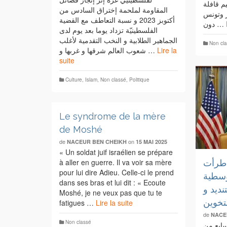
م قافلة
المقاومة لملحمة إختراق السادس من
ئر وتونس
أكتوبز 2023 و نسبة التعاطف مع القضية
دون …
الفلسطينيّة تزداد يوما بعد يوم لدى
الجماهير الطلابية و النخب التقدمية لأغلب
Non cl
شعوب العالم شرقها و غربها و …
Lire la
suite
Culture
,
Islam
,
Non classé
,
Politique
Le syndrome de la mère
de Moshé
de
on
NACEUR BEN CHEIKH
15 MAI 2025
« Un soldat juif israélien se prépare
à aller en guerre. Il va voir sa mère
 طرأت
pour lui dire Adieu. Celle-ci le prend
وسطية
dans ses bras et lui dit : « Ecoute
نديد و
Moshé, je ne veux pas que tu te
تخوين
fatigues …
Lire la suite
de
NACE
Non classé
سابع من