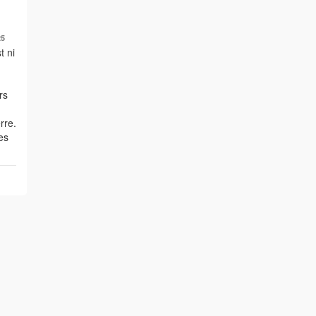
25
t ni
rs
rre.
es