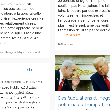
Je persiste et signe. Trump ne
 sembler naturel, en
soutient pas Natanyahou, il le lai
t les œuvres d’art, de
faire, le couvre par des expressi
r d’abord à la généralisation,
volontairement imprécises et
 diviser l’expérience créative
l’encourage à s’enfoncer encore
es relativement claires.
plus. Il est le seul, à ne pas légit
ant, cette approche perd de
l’agression de l’Iran par ce dernie
inence lorsqu’il s’agit d’une
…
Lire la suite
e comme Amina Saoudi Aït …
suite
Non classé
assé
,
tIssage artistique contemporain
قافلـــــــــــــــــــــ
ا
on
UR BEN CHEIKH
12 JUIN 2025
c Public تنظيم قافلة
شعبيّة لتجاوز الحدود الت
الإستعمار الغربي على شعوب 
Des fluctuations du nég
يرجع تاريخه لمبادرة الحسن الث
politique de Trump et du
المغرب منذ واحد و خمسين