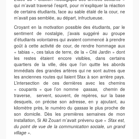
qui m’avait traversé l’esprit, pour m’expliquer la réaction
de certains étudiants, face au sable étalé de la cour, ne
m’avait pas semblée, au départ, infructueuse.
Croyant en la motivation possible des étudiants, par le
sentiment de nostalgie, j’avais suggéré au groupe
d’étudiants volontaires qui avaient commencé à prendre
goût à cette activité de cour, de rendre hommage aux
« tabias », ces talus de terre, de la « Cité Jardin » dont
les restes étaient encore visibles, dans certains
quartiers de la ville, dès que l’on quitte les abords
immédiats des grandes artères qui ne sont autres que
les anciennes routes qui liaient Sfax à son arrière pays.
L’intersection de ces dernières avec les chemins
« coupants » que l’on nomme
qassas,
chemin de
traverse, servent, souvent, de repères, sur la base
desquels, on précise son adresse, en y ajoutant, au
kilomètre près, le numéro du
qassas
le plus proche de
son domicile. Dès les premières semaines de mon
installation, Si Ali Zouari m’avait prévenu que «
Sfax est,
du point de vue de la communication sociale, un grand
village ».