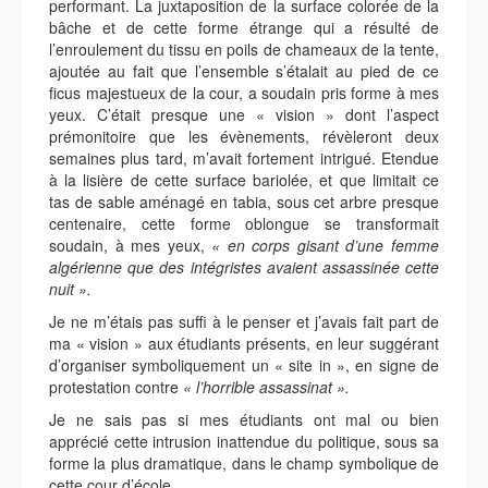
performant. La juxtaposition de la surface colorée de la
bâche et de cette forme étrange qui a résulté de
l’enroulement du tissu en poils de chameaux de la tente,
ajoutée au fait que l’ensemble s’étalait au pied de ce
ficus majestueux de la cour, a soudain pris forme à mes
yeux. C’était presque une « vision » dont l’aspect
prémonitoire que les évènements, révèleront deux
semaines plus tard, m’avait fortement intrigué. Etendue
à la lisière de cette surface bariolée, et que limitait ce
tas de sable aménagé en tabia, sous cet arbre presque
centenaire, cette forme oblongue se transformait
soudain, à mes yeux,
« en corps gisant d’une femme
algérienne que des intégristes avaient assassinée cette
nuit ».
Je ne m’étais pas suffi à le penser et j’avais fait part de
ma « vision » aux étudiants présents, en leur suggérant
d’organiser symboliquement un « site in », en signe de
protestation contre
« l’horrible assassinat ».
Je ne sais pas si mes étudiants ont mal ou bien
apprécié cette intrusion inattendue du politique, sous sa
forme la plus dramatique, dans le champ symbolique de
cette cour d’école,