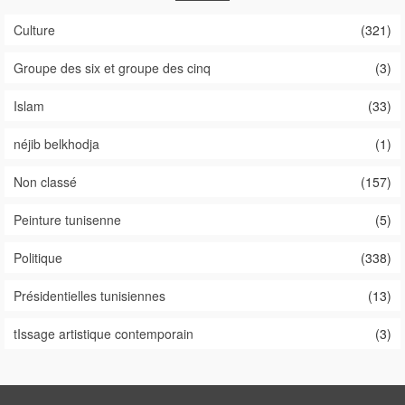
Culture
(321)
Groupe des six et groupe des cinq
(3)
Islam
(33)
néjib belkhodja
(1)
Non classé
(157)
Peinture tunisenne
(5)
Politique
(338)
Présidentielles tunisiennes
(13)
tIssage artistique contemporain
(3)