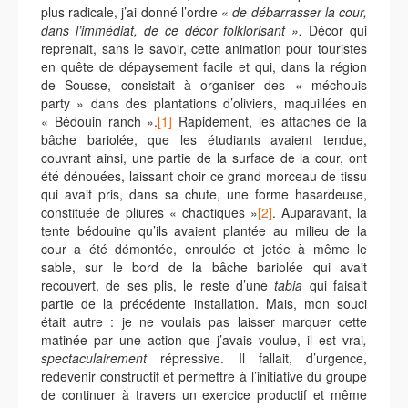
plus radicale, j’ai donné l’ordre «
de débarrasser la cour,
dans l’immédiat, de ce décor folklorisant ».
Décor qui
reprenait, sans le savoir, cette animation pour touristes
en quête de dépaysement facile et qui, dans la région
de Sousse, consistait à organiser des « méchouis
party » dans des plantations d’oliviers, maquillées en
« Bédouin ranch ».
[1]
Rapidement, les attaches de la
bâche bariolée, que les étudiants avaient tendue,
couvrant ainsi, une partie de la surface de la cour, ont
été dénouées, laissant choir ce grand morceau de tissu
qui avait pris, dans sa chute, une forme hasardeuse,
constituée de pliures « chaotiques »
[2]
. Auparavant, la
tente bédouine qu’ils avaient plantée au milieu de la
cour a été démontée, enroulée et jetée à même le
sable, sur le bord de la bâche bariolée qui avait
recouvert, de ses plis, le reste d’une
tabia
qui faisait
partie de la précédente installation. Mais, mon souci
était autre : je ne voulais pas laisser marquer cette
matinée par une action que j’avais voulue, il est vrai
,
spectaculairement
répressive. Il fallait, d’urgence,
redevenir constructif et permettre à l’initiative du groupe
de continuer à travers un exercice productif et même