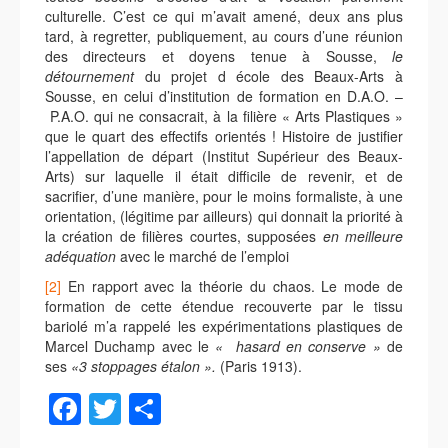
culturelle. C’est ce qui m’avait amené, deux ans plus
tard, à regretter, publiquement, au cours d’une réunion
des directeurs et doyens tenue à Sousse,
le
détournement
du projet d école des Beaux-Arts à
Sousse, en celui d’institution de formation en D.A.O. –
P.A.O. qui ne consacrait, à la filière « Arts Plastiques »
que le quart des effectifs orientés ! Histoire de justifier
l’appellation de départ (Institut Supérieur des Beaux-
Arts) sur laquelle il était difficile de revenir, et de
sacrifier, d’une manière, pour le moins formaliste, à une
orientation, (légitime par ailleurs) qui donnait la priorité à
la création de filières courtes, supposées
en meilleure
adéquation
avec le marché de l’emploi
[2]
En rapport avec la théorie du chaos. Le mode de
formation de cette étendue recouverte par le tissu
bariolé m’a rappelé les expérimentations plastiques de
Marcel Duchamp avec le
«
hasard en conserve »
de
ses
«3 stoppages étalon ».
(Paris 1913).
Facebook
Twitter
Partager