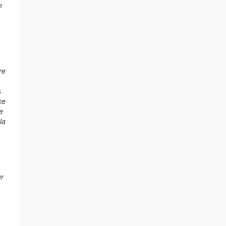
n
re
s
ce
e
la
ur