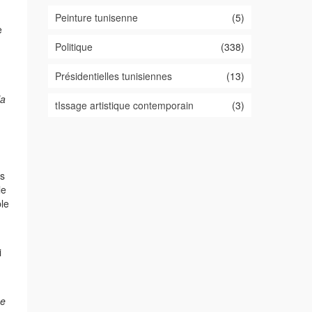
Peinture tunisenne
(5)
e
Politique
(338)
Présidentielles tunisiennes
(13)
la
tIssage artistique contemporain
(3)
s
le
le
i
ée