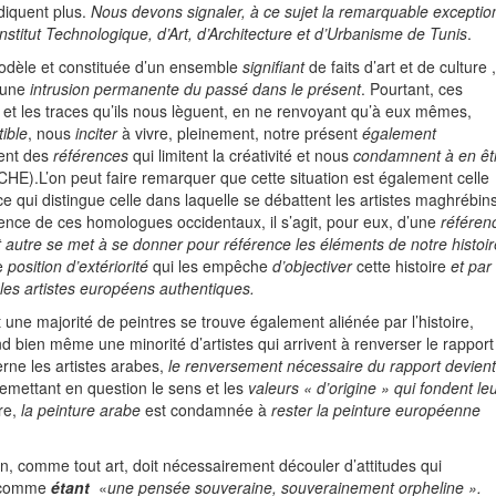
diquent plus.
Nous devons signaler, à ce sujet la remarquable exceptio
’Institut Technologique, d’Art, d’Architecture et d’Urbanisme de Tunis
.
 modèle et constituée d’un ensemble
signifiant
de faits d’art et de culture ,
u’une
intrusion permanente
du passé dans le présent
. Pourtant, ces
et les traces qu’ils nous lèguent, en ne renvoyant qu’à eux mêmes,
tible
, nous
inciter
à vivre, pleinement, notre présent
également
nent des
références
qui limitent la créativité et nous
condamnent à en êt
HE).L’on peut faire remarquer que cette situation est également celle
e qui distingue celle dans laquelle se débattent les artistes maghrébin
férence de ces homologues occidentaux, il s’agit, pour eux, d’une
référen
et autre se met à se donner pour référence les éléments de notre histoir
ne
position d’extériorité
qui les empêche
d’objectiver
cette histoire
et par 
les artistes européens authentiques.
une majorité de peintres se trouve également aliénée par l’histoire,
and bien même une minorité d’artistes qui arrivent à renverser le rapport
erne les artistes arabes,
le renversement
nécessaire du rapport devient
remettant en question le sens et les
valeurs « d’origine » qui fondent le
re,
la peinture arabe
est condamnée à
rester
la peinture européenne
in, comme tout art, doit nécessairement découler d’attitudes qui
e comme
étant
«
une pensée souveraine,
souverainement orpheline ».