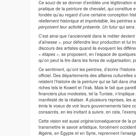
Ce souci de se donner d’emblée une légitimation 
pratique de la peinture de chevalet, qui constitue e
fondée qu’au regard d’une certaine conception histo
réellement historique et imprévisible
, les peintre
perçoivent leur activité présente
.
Un futur
qui sera
C’est ainsi que
l’ancienneté
dans le métier devient 
d’aînesse »,
pour défendre leur production et lui t
discours des artistes quand ils évoquent les différ
«
étapes »,
se proposent, en l’espace de quelques
qu’on peut la lire dans les livres de
vulgarisation,
pr
Ce sentiment, qu’ont les peintres, d’écrire l’histo
officiel. Des départements des affaires culturelles 
relatent l’histoire de la peinture qui se fait dans
riches tels le Koweït et l’Irak. Mais le fait que pa
financiers plus modestes, tel la Tunisie, n’impliqu
manifesté de la réaliser. A plusieurs reprises,
les 
émis le voeux de voir leurs gouvernements faire con
consacrés, en les invitant à suivre, en cela, l’exe
Cette vision est aussi
origine/conséquence
de la p
transmettre le savoir artistique, forcément occident
Algérie, en Egypte et en Syrie, reprennent l’ense