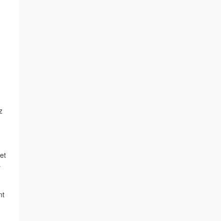
z
et
s
nt
,