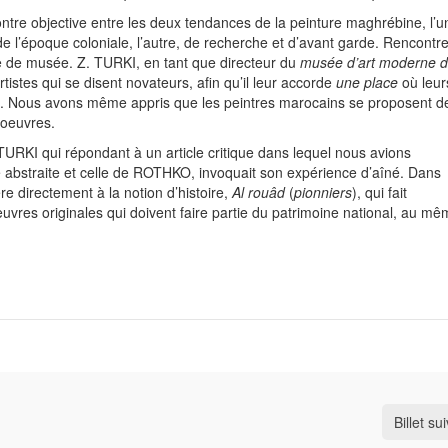
ntre objective entre les deux tendances de la peinture maghrébine, l’u
de l’époque coloniale, l’autre, de recherche et d’avant garde. Rencontr
ée de musée. Z. TURKI, en tant que directeur du
musée d’art moderne 
rtistes qui se disent novateurs, afin qu’il leur accorde
une place
où leur
ée. Nous avons même appris que les peintres marocains se proposent d
 oeuvres.
TURKI qui répondant à un article critique dans lequel nous avions
 abstraite et celle de ROTHKO, invoquait son expérience d’aîné. Dans
e directement à la notion d’histoire,
Al
rouâd
(
pionniers
), qui fait
res originales qui doivent faire partie du patrimoine national, au mê
Billet su