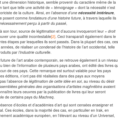
et une dimension historique, semble provenir du caractère même de la
n tant que telle une activité de «
témoignage »
dont la nécessité n’est
riciste de la culture. Ainsi,
en l’absence
d’une
nécessité intérieure
,
s se posent comme
fondateurs d’une histoire future
, à travers laquelle ils
nécessairement
perçu à partir du passé
,
à son tour, source de légitimation et d’aucuns invoqueront leur
« droit
rouver une qualité incontestable
[2]
. Ceci transparaît également dans le
entes étapes par lesquelles ils sont passés. Dans la plupart des cas, ces
 années, de réaliser
un condensé
de l’histoire de l’art occidental, telle
oduits par
l’industrie culturelle
.
ire future de l’art arabe contemporain, se retrouve également à un niveau
ou bien de l’information de plusieurs pays arabes, ont édité des livres qu
 chacun de ces pays. Cette remarque est surtout valable pour les pays
reilles éditions, n’ont pas été réalisées dans des pays aux moyens
e pas l’absence de
légitimation de cette idée en soi
, au niveau du désir
assemblées générales
des organisations d’artistes maghrébins
avaient
naître leurs oeuvres par la publication de livres qui leur seront
mple de certains pays du
Machreq
.
résence d’écoles et d’académies d’art qui sont censées
enseigner
et
al. Ces écoles, dans la majorité des cas, en particulier en Irak, en
ignement académique européen, en l’élevant au niveau d’un Universel,