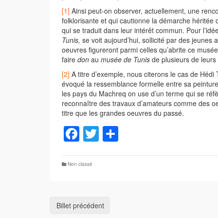
[1]
Ainsi peut-on observer, actuellement, une renco
folklorisante et qui cautionne la démarche héritée 
qui se traduit dans leur intérêt commun. Pour l’id
Tunis,
se voit aujourd’hui, sollicité par des jeunes a
oeuvres figureront parmi celles qu’abrite ce mus
faire
don
au
musée de Tunis
de plusieurs de leurs
[2]
A titre d’exemple, nous citerons le cas de Hédi 
évoqué la ressemblance formelle entre sa peinture
les pays du Machreq on use d’un terme qui se réfèr
reconnaître des travaux d’amateurs comme des oeuv
titre que les grandes oeuvres du passé.
Facebook
Twitter
Partager
Non classé
Billet précédent