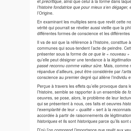
et
précritique
, ainsi que celui à la
forme
dans laquel
l’histoire fondatrice que pour mieux s’en dégager,
l’Origine.
En examinant les multiples sens que revêt cette no
vérité qui pourrait se révéler aussi vieille que la p
différentes formes de conscience et les différentes v
Il va de soi que la référence à l’histoire, constit
communes qui sous-tendent l’acte de peindre. Cette
présenter sous la forme de
ce que le
«
nouveau » 
qu’elle peut désigner une tendance à la
légitimati
passé reconnu comme valeur sûre
. Mais, comme n
répandue d’ailleurs, peut être considérée par
l’art
conscience au premier degré qui aliène l’individu 
Perçue à travers les effets qu’elle provoque dans le
l’histoire, semble se rapporter à un ensemble de
f
oeuvres, se pose, alors, le problème de leur lectur
qui se présentent à nous, ces faits et oeuvres
hist
l’exemplarité
de leur «
qualité »
sert à la
reconnai
accordée à partir de raisonnements de légitimation
historiques
et ils sont
historiques
parce qu’ils sont
D’où l’on comprend l’importance que revêt aux yeu