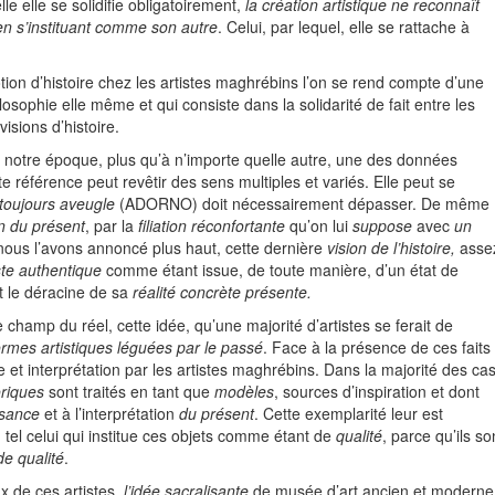
le elle se solidifie obligatoirement,
la création artistique ne reconnaît
 en s’instituant comme son autre
. Celui, par lequel, elle se rattache à
tion d’histoire chez les artistes maghrébins l’on se rend compte d’une
hilosophie elle même et qui consiste dans la solidarité de fait entre les
isions d’histoire.
ue à notre époque, plus qu’à n’importe quelle autre, une des données
 référence peut revêtir des sens multiples et variés. Elle peut se
toujours aveugle
(ADORNO) doit nécessairement dépasser. De même
on du présent
, par la
filiation réconfortante
qu’on lui
suppose
avec
un
ous l’avons annoncé plus haut, cette dernière
vision de l’histoire,
asse
iste authentique
comme étant issue, de toute manière, d’un état de
et le déracine de sa
réalité concrète présente.
 champ du réel, cette idée, qu’une majorité d’artistes se ferait de
ormes artistiques léguées
par le
passé
. Face à la présence de ces faits 
e et interprétation par les artistes maghrébins. Dans la majorité des ca
oriques
sont traités en tant que
modèles
, sources d’inspiration et dont
ssance
et à l’interprétation
du présent
. Cette exemplarité leur est
 tel celui qui institue ces objets comme étant de
qualité
, parce qu’ils so
de qualité
.
x de ces artistes,
l’idée sacralisante
de musée d’art ancien et moderne