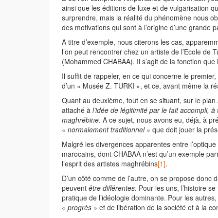
ainsi que les éditions de luxe et de vulgarisation qui
surprendre, mais la réalité du phénomène nous o
des motivations qui sont à l’origine d’une grande p
A titre d’exemple, nous citerons les cas, apparemmen
l’on peut rencontrer chez un artiste de l’Ecole de
(Mohammed CHABAA). Il s’agit de la fonction que l’
Il suffit de rappeler, en ce qui concerne le premier,
d’un « Musée Z. TURKI », et ce, avant même la réali
Quant au deuxième, tout en se situant, sur le plan
attaché à
l’idée de légitimité par le fait accompli,
maghrébine
. A ce sujet, nous avons eu, déjà, à pr
«
normalement traditionnel »
que doit jouer la pré
Malgré les divergences apparentes entre l’optique
marocains, dont CHABAA n’est qu’un exemple parm
l’esprit des artistes maghrébins
[1]
.
D’un côté comme de l’autre, on se propose donc 
peuvent
être différentes
. Pour les uns, l’histoire se
pratique de l’idéologie dominante. Pour les autres, 
«
progrès »
et de libération de la société et à la c