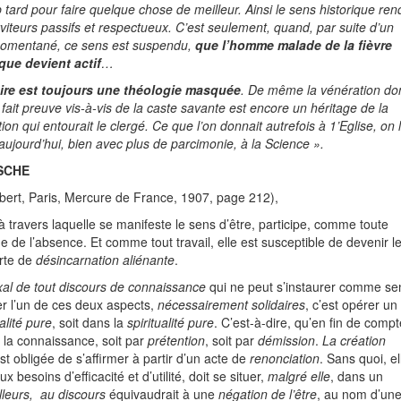
p tard pour faire quelque chose de meilleur. Ainsi le sens historique ren
viteurs passifs et respectueux. C’est seulement, quand, par suite d’un
momentané, ce sens est suspendu,
que l’homme
malade de la fièvre
ique devient actif
…
oire est toujours une théologie masquée
. De même la vénération do
tré fait preuve vis-à-vis de la caste savante est encore un héritage de la
ion qui entourait le clergé. Ce que l’on donnait autrefois à 1’Eglise, on 
ujourd’hui, bien avec plus de parcimonie, à la Science ».
SCHE
Albert, Paris, Mercure de France, 1907, page 212),
 à travers laquelle se manifeste le sens d’être, participe, comme toute
 de l’absence. Et comme tout travail, elle est susceptible de devenir l
rte de
désincarnation aliénante
.
al de tout
discours de connaissance
qui ne peut s’instaurer comme se
er l’un de ces deux aspects,
nécessairement solidaires
, c’est opérer un
alité pure
, soit dans la
spiritualité pure
. C’est-à-dire, qu’en fin de compt
 la connaissance, soit par
prétention
, soit par
démission
.
La création
est obligée de s’affirmer à partir d’un acte de
renonciation
. Sans quoi, el
 besoins d’efficacité et d’utilité, doit se situer,
malgré elle
, dans un
lleurs, au discours
équivaudrait à une
négation de l’être
, au nom d’un