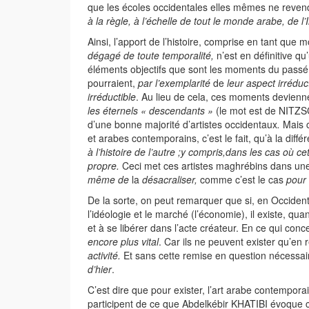
que les écoles occidentales elles mêmes ne reven
à la règle, à l’échelle de tout le monde arabe, de l
Ainsi, l’apport de l’histoire, comprise en tant que
dégagé de toute temporalité,
n’est en définitive q
éléments objectifs que sont les moments du passé 
pourraient,
par l’exemplarité
de
leur aspect irréduc
irréductible
. Au lieu de cela, ces moments devien
les éternels « descendants »
(le mot est de NITZSC
d’une bonne majorité d’artistes occidentaux
.
Mais c
et arabes contemporains, c’est le fait, qu’à la dif
à l’histoire de
l’autre ;y compris,dans les cas où c
propre.
Ceci met ces artistes maghrébins dans u
même de
la
désacraliser,
comme c’est le cas
pour 
De la sorte, on peut remarquer que si, en Occident 
l’idéologie et le marché (l’économie), il existe, qu
et à se libérer dans l’acte créateur. En ce qui conc
encore plus vital
. Car ils ne peuvent exister qu’en 
activité.
Et sans cette remise en question nécessai
d’hier
.
C’est dire que pour exister, l’art arabe contempora
participent de ce que Abdelkébir KHATIBI évoqu