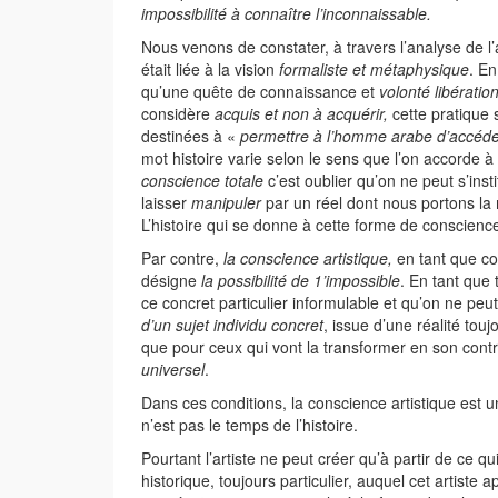
impossibilité à connaître l’inconnaissable.
Nous venons de constater, à travers l’analyse de l’
était liée à la vision
formaliste et métaphysique
. En
qu’une quête de connaissance et
volonté libératio
considère
acquis et non à acquérir,
cette pratique 
destinées à «
permettre à l’homme arabe d’accéder 
mot histoire varie selon le sens que l’on accorde 
conscience totale
c’est oublier qu’on ne peut s’in
laisser
manipuler
par un réel dont nous portons l
L’histoire qui se donne à cette forme de conscience
Par contre,
la conscience artistique,
en tant que co
désigne
la possibilité de 1’impossible
. En tant que 
ce concret particulier informulable et qu’on ne peu
d’un sujet
individu concret
, issue d’une réalité tou
que pour ceux qui vont la transformer en son contr
universel
.
Dans ces conditions, la conscience artistique est u
n’est pas le temps de l’histoire.
Pourtant l’artiste ne peut créer qu’à partir de ce 
historique, toujours particulier, auquel cet artist