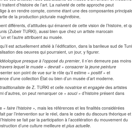
 traitent d’histoire de l’art. La
naïveté
de cette approche peut
blige à en rendre compte, comme étant une des composantes principal
artie de la production picturale maghrébine,
t différents, d’attitudes qui émanent de cette vision de l’histoire, et q
 Tunis (Zubeir TURKI), aussi bien que chez un artiste marocain
un et l’autre attribuent au musée.
 qu’il est actuellement attelé à l’édification, dans la banlieue sud de Tun
sation des oeuvres qui pourraient, un jour, y figurer.
idéologique
presque à l’opposé du premier
, il n’en demeure pas moins
 à travers lequel le musée « devrait » consacrer la jeune peinture
ésenter son point de vue sur le rôle qu’il estime «
positif »
et
sence d’une collection État ou bien d’un musée d’art moderne.
traditionaliste
de Z. TURKI et celle
novatrice
et
engagée
des artistes
i d’autres, on peut remarquer ce
« souci »
d’histoire présent dans
de
« faire
l’histoire »,
mais les références et les finalités considérées
 fait par l’intervention sur le réel, dans le cadre du discours théorique et
l’histoire se fait par la participation à l’accélération du mouvement du
onstruction d’une culture meilleure et
plus actuelle
.