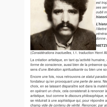
est tro
ses ser
oubli 
histor
L’hist
l’illet
vénérat
donne a
NIETZ
(
Considérations inactuelles
, t.1. traduction Henri 
La création artistique, en tant qu’activité humaine,
forme
de conscience, aussi bien de la présence que
sens d’une
libération spiritualisante
ou bien une so
Encore une fois, nous retrouvons
ce statut paradox
fondateur qu’en provoquant
une perte de sens
. Ni
choix, en se laissant disparaître soit dans la
matéri
en opérant un choix, cela consisterait à renoncer à
a
rtistique
, tout comme le
discours philosophique
, 
se réduirait à une
sophistique
qui, pour répondre aux
champ
vide de contenu de vérité.
Renoncer, par ai