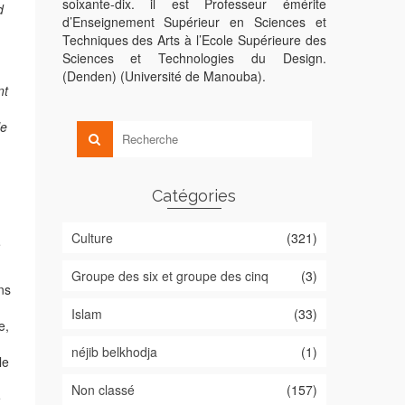
soixante-dix. il est Professeur émérite
d
d’Enseignement Supérieur en Sciences et
Techniques des Arts à l’Ecole Supérieure des
Sciences et Technologies du Design.
(Denden) (Université de Manouba).
nt
le
Catégories
Culture
(321)
e
Groupe des six et groupe des cinq
(3)
ns
Islam
(33)
e,
néjib belkhodja
(1)
le
Non classé
(157)
e