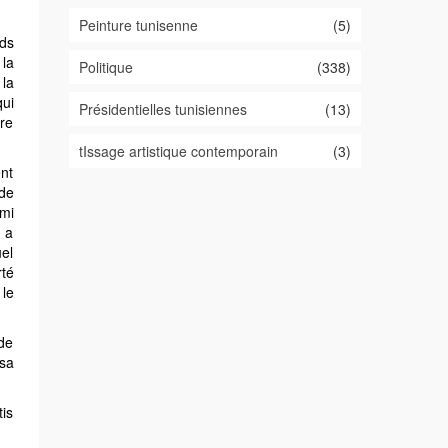
Peinture tunisenne
(5)
nds
 la
Politique
(338)
la
qui
Présidentielles tunisiennes
(13)
ère
tIssage artistique contemporain
(3)
ent
 de
rmi
 a
el
rté
 le
 de
 sa
tis