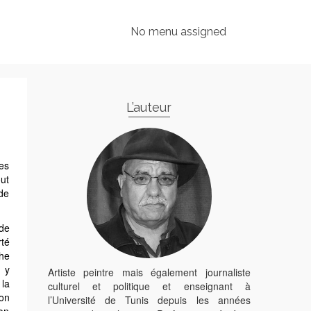
No menu assigned
L’auteur
tes
out
 de
 de
té
he
 y
Artiste peintre mais également journaliste
 la
culturel et politique et enseignant à
on
l’Université de Tunis depuis les années