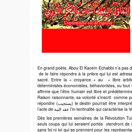
En grand
poète, Abou El Kacem Echabbi n’a pas dit 
de le faire répondre à la prière qui lui est adres
sacré. Entre la « croyance » au « libre arbit
déterministes économistes, béhavioristes, ou tout si
affirme que l’être humain est libre et prédéterminé à la fois (مُسَيَر مُخَيَر). Pour l’homme conscient 
Raison raisonnante, sa volonté s’inscrit comme pr
répondre (يستجيب) le destin pourrait être interprété comme une prière émanant du fond de l’Être et donc soutenue par
l’acte de عقد النية l’in-tentinalité qui ca
Dès les premières semaines de la Révolution Tuni
seuls coups qui lui seraient portés viendront de c
sans foi ni loi qui se prennent pour les représent