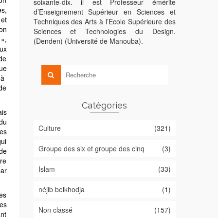
ion
soixante-dix. il est Professeur émérite
s,
d’Enseignement Supérieur en Sciences et
et
Techniques des Arts à l’Ecole Supérieure des
ion
Sciences et Technologies du Design.
 »,
(Denden) (Université de Manouba).
 de
que
 à
de
Catégories
ais
 du
Culture
(321)
es
qui
Groupe des six et groupe des cinq
(3)
ire
Islam
(33)
néjib belkhodja
(1)
les
les
Non classé
(157)
ant