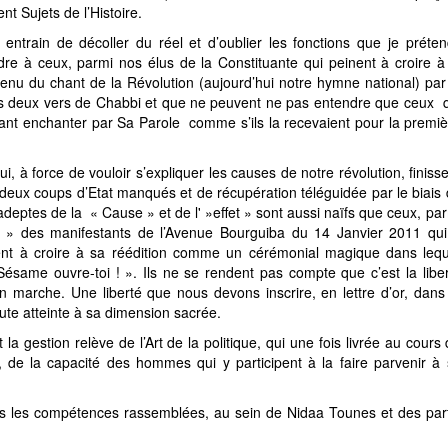
nt Sujets de l’Histoire.
 entrain de décoller du réel et d’oublier les fonctions que je préte
dre à ceux, parmi nos élus de la Constituante qui peinent à croire à
 du chant de la Révolution (aujourd’hui notre hymne national) par 
les deux vers de Chabbi et que ne peuvent ne pas entendre que ceux 
ssant enchanter par Sa Parole comme s’ils la recevaient pour la premi
, à force de vouloir s’expliquer les causes de notre révolution, finiss
e deux coups d’Etat manqués et de récupération téléguidée par le biais
eptes de la « Cause » et de l' »effet » sont aussi naïfs que ceux, pa
 » des manifestants de l’Avenue Bourguiba du 14 Janvier 2011 qui
ent à croire à sa réédition comme un cérémonial magique dans lequ
Sésame ouvre-toi
! ». Ils ne se rendent pas compte que c’est la libe
en marche. Une liberté que nous devons inscrire, en lettre d’or, dans
oute atteinte à sa dimension sacrée.
a gestion relève de l’Art de la politique, qui une fois livrée au cours
, de la capacité des hommes qui y participent à la faire parvenir à
tes les compétences rassemblées, au sein de Nidaa Tounes et des par