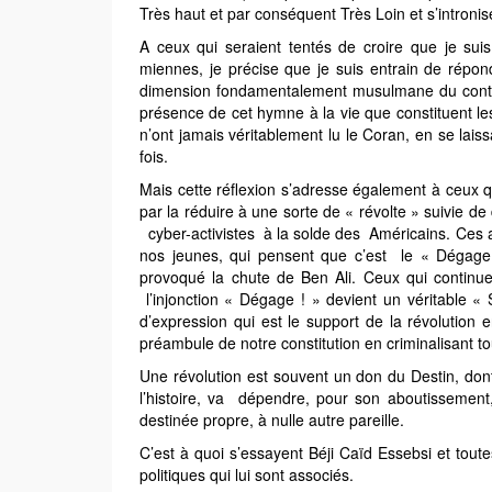
Très haut et par conséquent Très Loin et s’intronise
A ceux qui seraient tentés de croire que je suis
miennes, je précise que je suis entrain de répon
dimension fondamentalement musulmane du contenu
présence de cet hymne à la vie que constituent 
n’ont jamais véritablement lu le Coran, en se lai
fois.
Mais cette réflexion s’adresse également à ceux qui
par la réduire à une sorte de « révolte » suivie d
cyber-activistes à la solde des Américains. Ces ad
nos jeunes, qui pensent que c’est le « Dégage
provoqué la chute de Ben Ali. Ceux qui continu
l’injonction « Dégage ! » devient un véritable «
d’expression qui est le support de la révolution 
préambule de notre constitution en criminalisant t
Une révolution est souvent un don du Destin, dont l
l’histoire, va dépendre, pour son aboutissement
destinée propre, à nulle autre pareille.
C’est à quoi s’essayent Béji Caïd Essebsi et tou
politiques qui lui sont associés.