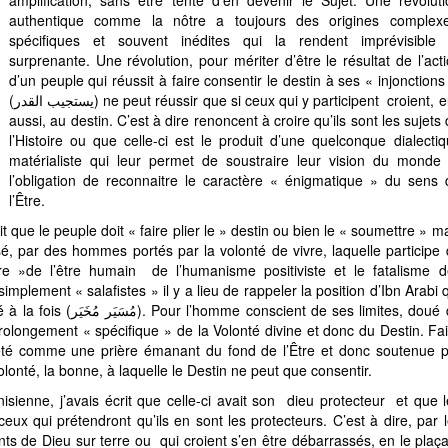
amplification, sans être tenté d’en devenir le Sujet. Une révolut
authentique comme la nôtre a toujours des origines complexe
spécifiques et souvent inédites qui la rendent imprévisible 
surprenante. Une révolution, pour mériter d’être le résultat de l’act
d’un peuple qui réussit à faire consentir le destin à ses « injonctions
(يستجيب القدر) ne peut réussir que si ceux qui y participent croient, eux
aussi, au destin. C’est à dire renoncent à croire qu’ils sont les sujets
l’Histoire ou que celle-ci est le produit d’une quelconque
dialecti
matérialiste qui leur permet de soustraire leur vision du monde
l’obligation de reconnaitre le caractère « énigmatique » du sens 
l’Être.
que le peuple doit « faire plier le » destin ou bien le « soumettre » m
sé, par des hommes portés par la volonté de vivre, laquelle participe
re »de l’être humain de l’humanisme positiviste et le fatalisme d
mplement « salafistes » il y a lieu de rappeler la position d’Ibn Arabi 
de ses limites, doué de
olongement « spécifique » de la Volonté divine et donc du Destin. Fa
ractérise la Volonté, la bonne, à laquelle le Destin ne peut que consentir.
sienne, j’avais écrit que celle-ci avait son dieu protecteur et que 
eux qui prétendront qu’ils en sont les protecteurs. C’est à dire, par 
ants de Dieu sur terre ou qui croient s’en être débarrassés, en le plaç