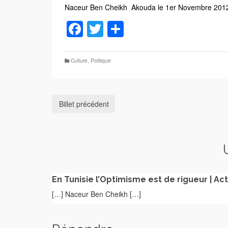
Naceur Ben Cheikh Akouda le 1er Novembre 201
Facebook
Twitter
Partager
Culture
,
Politique
Billet précédent
En Tunisie l’Optimisme est de rigueur | Act
[…] Naceur Ben Cheikh […]