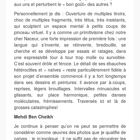
aux uns et perturbent le « bon goût» des autres ?
Personnellement je dis : Ouverture de multiples tiroirs,
choc de multiples fragments, très têtus, très insistants,
qui sculptent un espace mental à petits coups de
pinceau virtuel. Il y a comme un primitivisme chez notre
cher Naceur, une forte impression de première fois : une
langue qui s’invente, se réinvente, bredouille, se
cherche et se développe par essais et ratages, dans
une expressivité tour à tour trop molle ou survoltée.
C’est souvent drôle et féroce. Le détail de ses ébauches
hétéroclites et « naïves » reste particulièrement fidèle à
son projet d’ensemble commencé il y a fort longtemps
dans ses dessins et peintures: il avance par à-coups,
reprises, légers brouillages. Intervalles minuscules et
glissants, sur place harmonique, petites danses
moléculaires, frémissements. Traversés ici et là de
grosses catastrophes!
Mehdi Ben Cheikh
Je continue à penser qu’on ne peut se permettre de
considérer comme œuvres des photos que je qualifie de
naïves : je m’explique ; il ne suffit pas de récupérer les