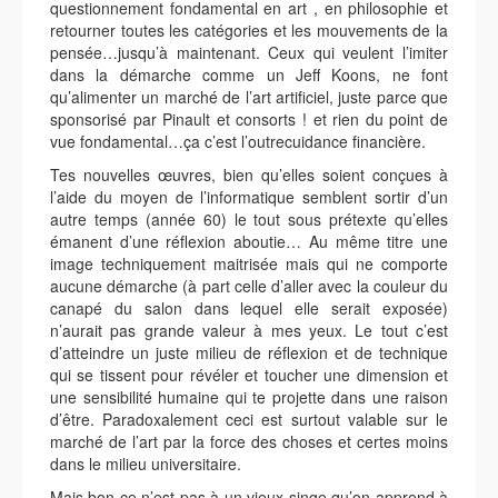
questionnement fondamental en art , en philosophie et
retourner toutes les catégories et les mouvements de la
pensée…jusqu’à maintenant. Ceux qui veulent l’imiter
dans la démarche comme un Jeff Koons, ne font
qu’alimenter un marché de l’art artificiel, juste parce que
sponsorisé par Pinault et consorts ! et rien du point de
vue fondamental…ça c’est l’outrecuidance financière.
Tes nouvelles œuvres, bien qu’elles soient conçues à
l’aide du moyen de l’informatique semblent sortir d’un
autre temps (année 60) le tout sous prétexte qu’elles
émanent d’une réflexion aboutie… Au même titre une
image techniquement maitrisée mais qui ne comporte
aucune démarche (à part celle d’aller avec la couleur du
canapé du salon dans lequel elle serait exposée)
n’aurait pas grande valeur à mes yeux. Le tout c’est
d’atteindre un juste milieu de réflexion et de technique
qui se tissent pour révéler et toucher une dimension et
une sensibilité humaine qui te projette dans une raison
d’être. Paradoxalement ceci est surtout valable sur le
marché de l’art par la force des choses et certes moins
dans le milieu universitaire.
Mais bon ce n’est pas à un vieux singe qu’on apprend à