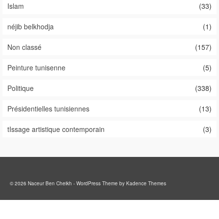
Islam
(33)
néjib belkhodja
(1)
Non classé
(157)
Peinture tunisenne
(5)
Politique
(338)
Présidentielles tunisiennes
(13)
tIssage artistique contemporain
(3)
© 2026 Naceur Ben Cheikh - WordPress Theme by
Kadence Themes