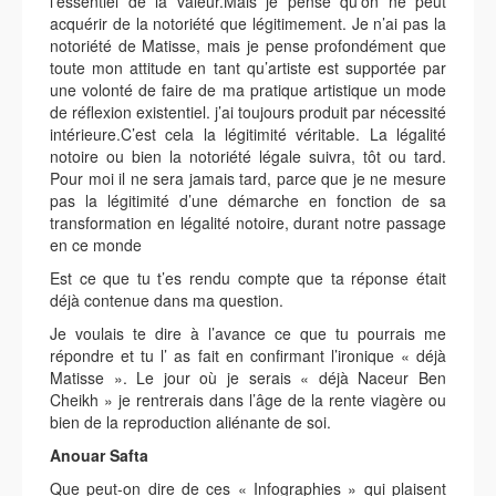
l’essentiel de la valeur.Mais je pense qu’on ne peut
acquérir de la notoriété que légitimement. Je n’ai pas la
notoriété de Matisse, mais je pense profondément que
toute mon attitude en tant qu’artiste est supportée par
une volonté de faire de ma pratique artistique un mode
de réflexion existentiel. j’ai toujours produit par nécessité
intérieure.C’est cela la légitimité véritable. La légalité
notoire ou bien la notoriété légale suivra, tôt ou tard.
Pour moi il ne sera jamais tard, parce que je ne mesure
pas la légitimité d’une démarche en fonction de sa
transformation en légalité notoire, durant notre passage
en ce monde
Est ce que tu t’es rendu compte que ta réponse était
déjà contenue dans ma question.
Je voulais te dire à l’avance ce que tu pourrais me
répondre et tu l’ as fait en confirmant l’ironique « déjà
Matisse ». Le jour où je serais « déjà Naceur Ben
Cheikh » je rentrerais dans l’âge de la rente viagère ou
bien de la reproduction aliénante de soi.
Anouar Safta
Que peut-on dire de ces « Infographies » qui plaisent