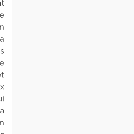
nt
de
on
la
s
e
et
ux
ui
la
on