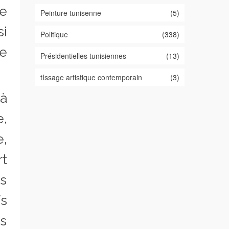
e
Peinture tunisenne
(5)
si
Politique
(338)
le
Présidentielles tunisiennes
(13)
tIssage artistique contemporain
(3)
à
e,
e,
rt
rs
s
ns