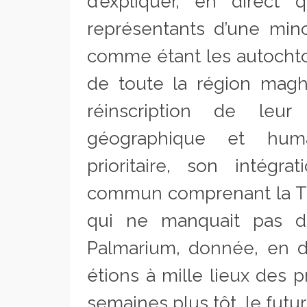
d’expliquer, en direct 
représentants d’une mino
comme étant les autochto
de toute la région magh
réinscription de leu
géographique et hum
prioritaire, son intég
commun comprenant la Tuni
qui ne manquait pas de
Palmarium, donnée, en di
étions à mille lieux des 
semaines plus tôt, le futu