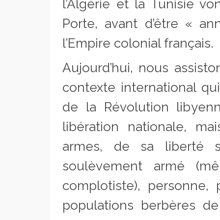
l’Algérie et la Tunisie v
Porte, avant d’être « an
l’Empire colonial français.
Aujourd’hui, nous assisto
contexte international q
de la Révolution libyen
libération nationale, 
armes, de sa liberté s
soulèvement armé (même
complotiste), personne, 
populations berbères de