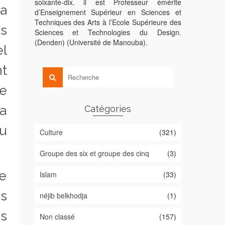
soixante-dix. il est Professeur émérite
La
d’Enseignement Supérieur en Sciences et
Techniques des Arts à l’Ecole Supérieure des
s
Sciences et Technologies du Design.
(Denden) (Université de Manouba).
l
t
de
la
Catégories
du
Culture
(321)
Groupe des six et groupe des cinq
(3)
de
Islam
(33)
es
néjib belkhodja
(1)
ns
Non classé
(157)