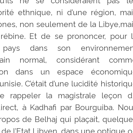
qu’ils ne se considéraient pas le
rité ethnique, ni d’une région, ma
nes, non seulement de la Libye,ma
rébine. Et de se prononcer, pour 
r pays dans son environnemen
ain normal, considérant comm
ration dans un espace économiqu
sie. C’était d’une lucidité historiq
 rappeler la magistrale leçon d
rect, à Kadhafi par Bourguiba. No
propos de Belhaj qui plaçait, quelqu
r de l’Etat Libyen, dans une optique 