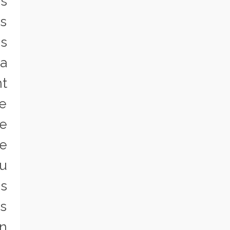
s
is
is
la
t
e
e
ue
u
us
es
on