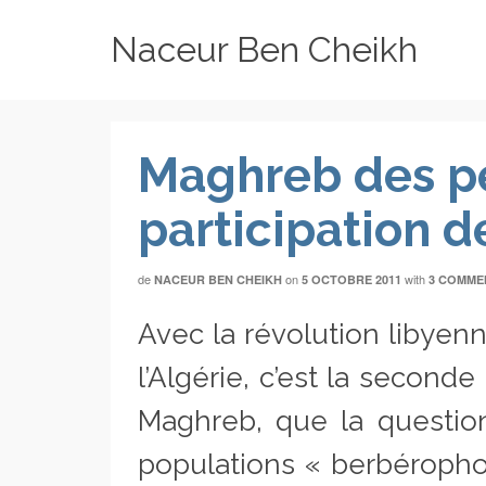
Naceur Ben Cheikh
Maghreb des pe
participation d
de
on
with
NACEUR BEN CHEIKH
5 OCTOBRE 2011
3 COMME
Avec la révolution libyenn
l’Algérie, c’est la second
Maghreb, que la question 
populations « berbérophon