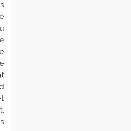
es
ué
du
me
re
re
nt
rd
et
t.
s