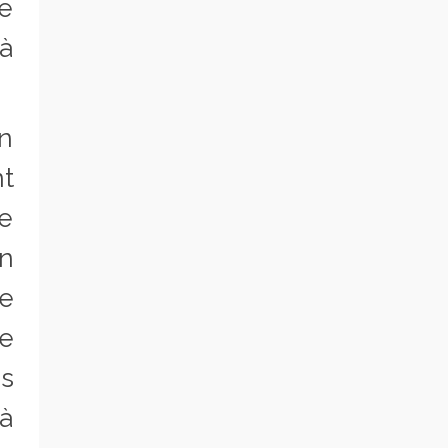
me
 à
un
nt
de
n
e
e
es
 à