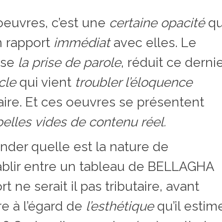
oeuvres, c’est une
certaine opacité
qu
n rapport
immédiat
avec elles. Le
use
la prise de parole
, réduit ce derni
cle
qui vient
troubler l’éloquence
aire. Et ces oeuvres se présentent
elles
vides de contenu réel.
nder quelle est la nature de
tablir entre un tableau de BELLAGHA
t ne serait il pas tributaire, avant
tre à l’égard de
l’esthétique
qu’il estim