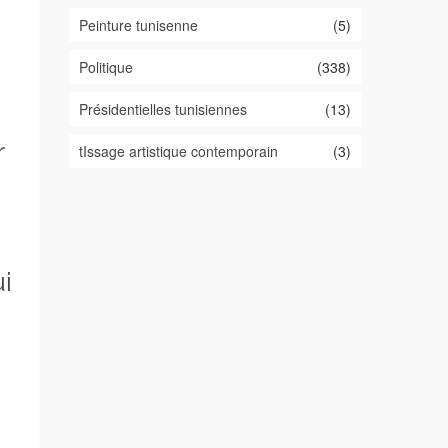
Peinture tunisenne
(5)
Politique
(338)
Présidentielles tunisiennes
(13)
r
tIssage artistique contemporain
(3)
i