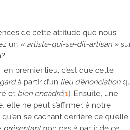
ences de cette attitude que nous
hez un
« artiste-qui-se-dit-artisan »
su
n?
 en premier lieu, c’est que cette
egard
à partir d’un
lieu d’énonciation
qu
ré et
bien encadré
[1]
. Ensuite, une
 elle ne peut s’affirmer, à notre
qu’en se cachant derrière ce qu’elle
e
présentant
non pas à partir de ce