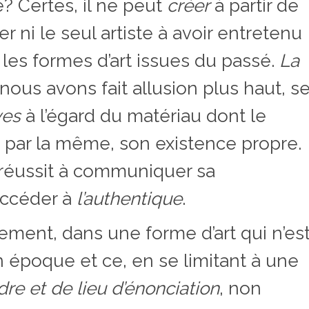
re? Certes, il ne peut
créer
à partir de
ier ni le seul artiste à avoir entretenu
les formes d’art issues du passé.
La
nous avons fait allusion plus haut, s
ves
à l’égard du matériau dont le
t, par la même, son existence propre.
l réussit à communiquer sa
 accéder à
l’authentique
.
rement, dans une forme d’art qui n’es
on époque et ce, en se limitant à une
dre et de lieu d’énonciation
, non