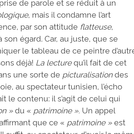
prise de parole et se réduit à un
ologique
, mais il condamne l’art
ence, par son attitude
flatteuse
,
à son égard. Car, au juste, que se
uer le tableau de ce peintre d’autr
ons déjà!
La lecture
qu’il fait de cet
dans une sorte de
picturalisation
des
oie, au spectateur tunisien, l’écho
t le contenu: il s’agit de celui qui
on »
du «
patrimoine ».
Un appel
 affirmant que ce «
patrimoine »
est