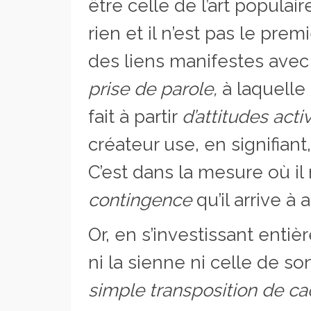
être celle de l’art populai
rien et il n’est pas le prem
des liens manifestes avec 
prise de parole,
à laquelle 
fait à partir
d’attitudes acti
créateur use, en signifian
C’est dans la mesure où i
contingence
qu’il arrive à
Or, en s’investissant entiè
ni la sienne ni celle de s
simple
transposition de ca