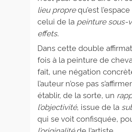
lieu propre
qu’est l’espace
celui de la
peinture sous-v
effets
.
Dans cette double affirmat
fois à la peinture de cheval
fait, une négation concrèt
l’auteur n’ose pas s’affirm
établir, de la sorte, un
rapp
l’objectivité
, issue de la
sub
qui se voit confisquée, po
l’originalité
de l’artiste.