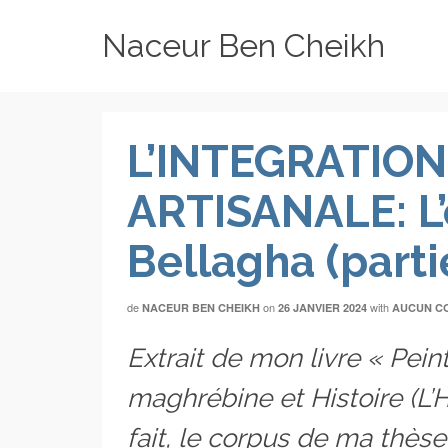
Naceur Ben Cheikh
L’INTEGRATION
ARTISANALE: L’
Bellagha (partie
de
on
with
NACEUR BEN CHEIKH
26 JANVIER 2024
AUCUN C
Extrait de mon livre « Peint
maghrébine et Histoire (L’H
fait, le corpus de ma thès