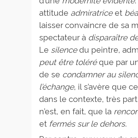
d’une
modernité évidente
.
attitude
admiratrice
et
béa
laisser convaincre de sa m
spectateur à
disparaître
de
Le
silence
du peintre, adm
peut être
toléré
que par un
de se
condamner
au silen
l’échange
, il s’avère que c
dans le contexte, très par
n’est, en fait, que la
rencon
et
fermés sur le dehors
.