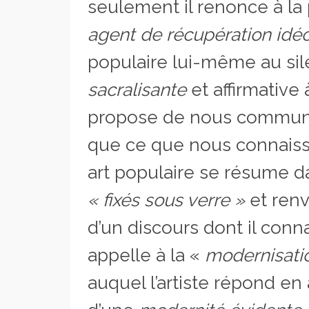
seulement il renonce à la 
agent de récupération idé
populaire lui-même au sil
sacralisante
et affirmative 
propose de nous communiq
que ce que nous connaiss
art populaire se résume 
« fixés
sous verre »
et renv
d’un discours dont il connaî
appelle à la «
modernisati
auquel l’artiste répond en