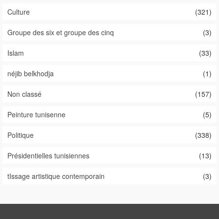
Culture
(321)
Groupe des six et groupe des cinq
(3)
Islam
(33)
néjib belkhodja
(1)
Non classé
(157)
Peinture tunisenne
(5)
Politique
(338)
Présidentielles tunisiennes
(13)
tIssage artistique contemporain
(3)