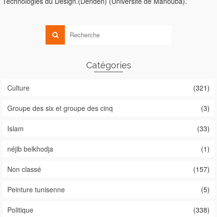
Technologies du Design.(Denden) (Université de Manouba).
Catégories
Culture
(321)
Groupe des six et groupe des cinq
(3)
Islam
(33)
néjib belkhodja
(1)
Non classé
(157)
Peinture tunisenne
(5)
Politique
(338)