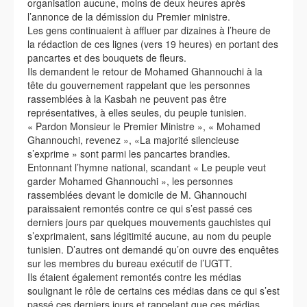
organisation aucune, moins de deux heures après
l’annonce de la démission du Premier ministre.
Les gens continuaient à affluer par dizaines à l’heure de
la rédaction de ces lignes (vers 19 heures) en portant des
pancartes et des bouquets de fleurs.
Ils demandent le retour de Mohamed Ghannouchi à la
tête du gouvernement rappelant que les personnes
rassemblées à la Kasbah ne peuvent pas être
représentatives, à elles seules, du peuple tunisien.
« Pardon Monsieur le Premier Ministre », « Mohamed
Ghannouchi, revenez », «La majorité silencieuse
s’exprime » sont parmi les pancartes brandies.
Entonnant l’hymne national, scandant « Le peuple veut
garder Mohamed Ghannouchi », les personnes
rassemblées devant le domicile de M. Ghannouchi
paraissaient remontés contre ce qui s’est passé ces
derniers jours par quelques mouvements gauchistes qui
s’exprimaient, sans légitimité aucune, au nom du peuple
tunisien. D’autres ont demandé qu’on ouvre des enquêtes
sur les membres du bureau exécutif de l’UGTT.
Ils étaient également remontés contre les médias
soulignant le rôle de certains ces médias dans ce qui s’est
passé ces derniers jours et rappelant que ces médias,