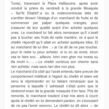
Tunis), traversant la Place Halfaouine, après avoir
conduit la prière du vendredi à la grande Mosquée
« Sa7ib Ettabi3″,a eu la malencontreuse idée de
s’arrêter devant l’étalage d’un marchand de fruits et de
commencer par palper quelques oranges, pour
s’assurer de leur qualité avant d’en acheter quelques
unes. Le marchand lui fait alors remarquer qu’il n’avait
pas à toucher ses fruits de cette manière, ce à quoi le
cheikh répondit qu’il allait en acheter quelques kilos. Et
au marchand de lui dire : » je t’ai dit de ne pas toucher,
pour le reste tu peux acheter, si tu en as envie, sinon
vas te faire enc….ailleurs. Ichri men gher ma tmess ou
illa imchi n….. ».Le cheikh continua son chemin sans
rien acheter, mais sans rien dire non plus.
Le marchand d’à côté qui l’avait entendu faire preuve de
comportement indélicat à l’égard du cheikh el islam est
venu le réprimander en lui faisant remarquer que la
personne à laquelle il ‘adressait n’était autre que le
révérend imam de la grande mosquée d’en face. Pris de
remords, le marchand insolent s’est mis alors à courir
après le cheikh en lui demandant pardon, en s’excusant
de ne pas l’avoir reconnu. Le cheikh lui dit alors » de