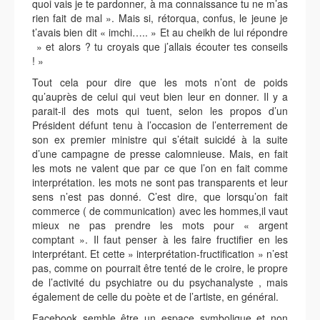
quoi vais je te pardonner, à ma connaissance tu ne m’as
rien fait de mal ». Mais si, rétorqua, confus, le jeune je
t’avais bien dit « imchi….. » Et au cheikh de lui répondre
» et alors ? tu croyais que j’allais écouter tes conseils
! »
Tout cela pour dire que les mots n’ont de poids
qu’auprès de celui qui veut bien leur en donner. Il y a
parait-il des mots qui tuent, selon les propos d’un
Président défunt tenu à l’occasion de l’enterrement de
son ex premier ministre qui s’était suicidé à la suite
d’une campagne de presse calomnieuse. Mais, en fait
les mots ne valent que par ce que l’on en fait comme
interprétation. les mots ne sont pas transparents et leur
sens n’est pas donné. C’est dire, que lorsqu’on fait
commerce ( de communication) avec les hommes,il vaut
mieux ne pas prendre les mots pour « argent
comptant ». Il faut penser à les faire fructifier en les
interprétant. Et cette » interprétation-fructification » n’est
pas, comme on pourrait être tenté de le croire, le propre
de l’activité du psychiatre ou du psychanalyste , mais
également de celle du poète et de l’artiste, en général.
Facebook semble être un espace symbolique et non