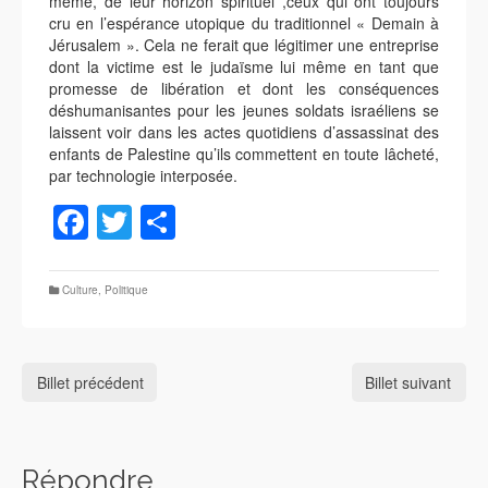
même, de leur horizon spirituel ,ceux qui ont toujours
cru en l’espérance utopique du traditionnel « Demain à
Jérusalem ». Cela ne ferait que légitimer une entreprise
dont la victime est le judaïsme lui même en tant que
promesse de libération et dont les conséquences
déshumanisantes pour les jeunes soldats israéliens se
laissent voir dans les actes quotidiens d’assassinat des
enfants de Palestine qu’ils commettent en toute lâcheté,
par technologie interposée.
Facebook
Twitter
Partager
Culture
,
Politique
Billet précédent
Billet suivant
Répondre