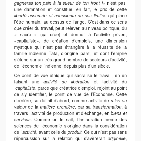
gagneras ton pain à la sueur de ton front !»
n’est pas
une damnation et constitue, en fait, le prix de cette
liberté assumée et consciente de ses limites
qui place
l’être humain, au dessus de l’ange. C’est dans ce sens
que créer du travail, peut relever, au niveau politique, du
« sacré » (çà crée) et donner à l’activité privée,
«capitaliste», de création d’emplois, une dimension
mystique qui n’est pas étrangère à la réussite de la
famille indienne Tata, d’origine parsi, et dont l’empire
s’étend sur un très grand nombre de secteurs d’activité,
de l’économie indienne, depuis plus d’un siècle.
Ce point de vue éthique qui sacralise le travail, en en
faisant une
activité de libération
et l’activité du
capitaliste
, parce que créatrice d’emploi, rejoint au point
de s’y identifier, le point de vue de l’Economie. Cette
dernière, se définit d’abord, comme activité de
mise en
valeur
de la
matière première
, par sa
transformation
, à
travers l’activité de production et d’échange, en
biens et
services
. Comme on le sait, l’instauration même des
sciences de l’économie s’origine dans la considération
de l’
activité
, avant celle du
produit.
Ce qui n’est pas sans
répercussion sur la relation qui s’avèrerait
originelle
,