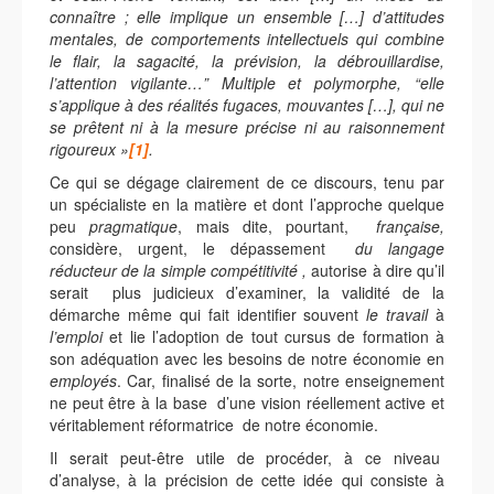
connaître ; elle implique un ensemble […] d’attitudes
mentales, de comportements intellectuels qui combine
le flair, la sagacité, la prévision, la débrouillardise,
l’attention vigilante…” Multiple et polymorphe, “elle
s’applique à des réalités fugaces, mouvantes […], qui ne
se prêtent ni à la mesure précise ni au raisonnement
rigoureux »
[1]
.
Ce qui se dégage clairement de ce discours, tenu par
un spécialiste en la matière et dont l’approche quelque
peu
pragmatique
, mais dite, pourtant,
française,
considère, urgent, le dépassement
du langage
réducteur de la simple compétitivité ,
autorise à dire qu’il
serait plus judicieux d’examiner, la validité de la
démarche même qui fait identifier souvent
le
travail
à
l’emploi
et lie l’adoption de tout cursus de formation à
son adéquation avec les besoins de notre économie en
employés
. Car, finalisé de la sorte, notre enseignement
ne peut être à la base d’une vision réellement active et
véritablement réformatrice de notre économie.
Il serait peut-être utile de procéder, à ce niveau
d’analyse, à la précision de cette idée qui consiste à