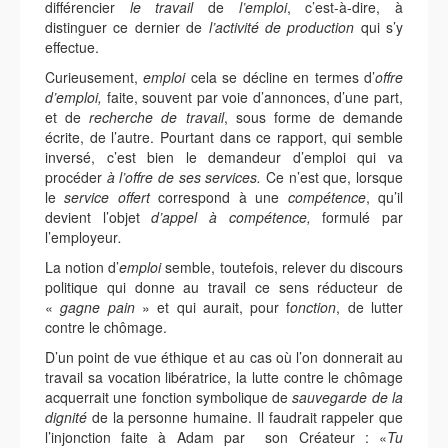
différencier
le travail
de
l’emploi
, c’est-à-dire, à
distinguer ce dernier de
l’activité de production
qui s’y
effectue.
Curieusement,
emploi
cela se décline en termes d’
offre
d’emploi,
faite,
souvent par voie d’annonces, d’une part,
et de
recherche de travail
, sous forme de demande
écrite, de l’autre. Pourtant dans ce rapport, qui semble
inversé, c’est bien le demandeur d’emploi qui va
procéder
à l’offre de ses services.
Ce n’est que, lorsque
le
service offert
correspond
à une
compétence
, qu’il
devient l’objet
d’appel à compétence,
formulé par
l’employeur
.
La notion d’
emploi
semble, toutefois, relever du discours
politique qui donne au travail ce sens réducteur de
«
gagne pain
» et qui aurait, pour f
onction
, de lutter
contre le chômage.
D’un point de vue éthique et au cas où l’on donnerait au
travail sa vocation libératrice, la lutte contre le chômage
acquerrait une fonction symbolique de
sauvegarde de la
dignité
de la personne humaine. Il faudrait rappeler que
l’injonction faite à Adam par son Créateur : «
Tu