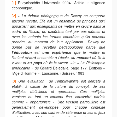
[1]
Encyclopédie Universalis 2004. Article Intelligence
économique.
[2]
«
La théorie pédagogique de Dewey ne comporte
aucune recette. Elle est un ensemble de principes qu’il
appartient aux enseignants de mettre en œuvre dans le
cadre de l’école, en expérimentant par eux-mêmes et
avec les enfants les formes concrètes qu’ils peuvent
prendre, au moment de leur application….Dewey ne
donne pas de recettes pédagogiques parce que
l’éducation
est
une expérience
que le maître et
l’enfant
vivent
ensemble à l’école, au
moment
où ils la
vivent et
au pays
où ils la vivent. »In « La Philosophie
américaine » de
Gérard Deledalle
,
page 177
.
Editions
«
l’Age d’Homme »
,
Lausanne, (Suisse). 1983
[3]
Une évaluation de l’employabilité est délicate à
établir, à cause de la nature du concept, de ses
multiples définitions et approches. Ces multiples
versions en font un concept flou, considéré parfois
comme « opportuniste ». Une version particulière est
généralement développée pour chaque contexte
d’utilisation, avec ses cadres de référence et ses enjeux