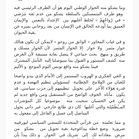
وما يشكو منه الحوار الوطني اليوم هو أن الطرف الرئيسي فيه
وهو طرف المتمسكين بالسلطة يشكو من عدم ثقة مَرَضي
« في رْواحْهِمْ » لخلط أغلبهم بين الإعتداد بالنفس والإيمان
العميق بما أودعه الخالق في الإنسان من بعد روحاني يميزه عن
بقية الحيوان.
و في غياب المحاور « الواثق من روحو » لايمكن أن يكون هنالك
حوار مثمر ولا حوار إلا الحوار المثمر. لأن الحوار مسلك و
طريق و منهج بحث جماعي لا يتصل بغاية مسبقة لأن الغرض
منه كشف المستور و القبول بما سيوصلنا إليه التأمل المشترك
فيما يشكو منه واقع تونس اليوم الموجع و الأليم
و العي الفكري و الهروب المستمر إلى الأمام الذي يبدو واضحا
للعيان من الملامح الخِطابية لمسؤولي تنظيم النهضة و عدم
قدرة هؤلاء الأُخَر على تحويل تنظيمهم إلى حزب سياسي، قد
يكون مأتاه الخوف الواضح من المستقبل ومن واقع جديد لم
يكن في الحسبان سحبت منه موضوعيا كل المؤشرات
المــُطَمْئِنَة والتي أغلبها كان ذي طابع خارجي غير ذاتي يحول
المناضل إلى عميل و الفاعل إلى مفعول به
و مما تعلمته من قرآتي المتجددة للتمشي السياسي لبورقيبه
ضرورة وضع خطة بيداغوجية بغية تحويل من يشكو من
مرض معاداته لك إلى شريك في الحوار. و ذلك يبدأ بأن