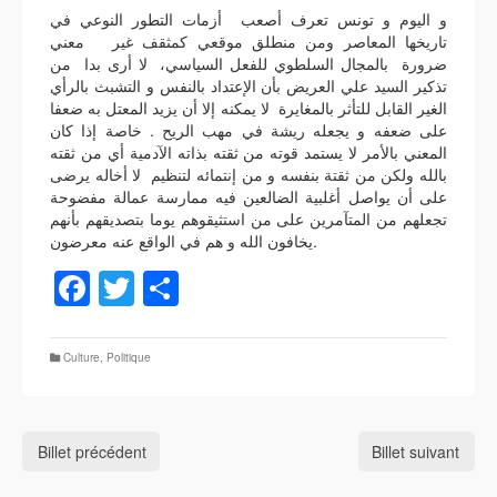
و اليوم و تونس تعرف أصعب أزمات التطور النوعي في
تاريخها المعاصر ومن منطلق موقعي كمثقف غير معني
ضرورة بالمجال السلطوي للفعل السياسي، لا أرى بدا من
تذكير السيد علي العريض بأن الإعتداد بالنفس و التشبث بالرأي
الغير القابل للتأثر بالمغايرة لا يمكنه إلا أن يزيد المعتل به ضعفا
على ضعفه و يجعله ريشة في مهب الريح . خاصة إذا كان
المعني بالأمر لا يستمد قوته من ثقته بذاته الآدمية أي من ثقته
بالله ولكن من ثقتة بنفسه و من إنتمائه لتنظيم لا أخاله يرضى
على أن يواصل أغلبية الضالعين فيه ممارسة عمالة مفضوحة
تجعلهم من المتآمرين على من استثيقوهم يوما بتصديقهم بأنهم
يخافون الله و هم في الواقع عنه معرضون.
Facebook
Twitter
Partager
Culture
,
Politique
Billet précédent
Billet suivant