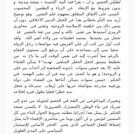
تُطَمْئن الخصم و أن « تقرأ فيه النية الحسنة » بصفة مبدئية و
بدون شروط مع الإبتعاد عن الرياء و التطمين المحسوب
المبني على االنفاق المطلق بمفهوم علم النفس. وهو توضيح
أريد منه النأي بخطابي هذا عن الحقل الديني الأخلاقي دون أن
يمس ذلك من خلفيته الإسلامية الروحية. وثقتي في محاوري
الرمزي أستمدها من ثقتي بالله و ليس من ثقة بالنفس قد
تجعل من يعتمدها يستمد اطمئنانه من ولائه لغير الله. ولقد
كنت أول من كتب أن علي العريض فيه مواصفات رجل الدولة
سعيا مني إلى مساعدته على أن يرتفع إلى مستوى المقام
بالرغم مما أشرت إليه في نفس الوقت إلى ما باح به من
تخطيط مسبق لجعل الخطر السلفي تهديدا لا يمكن القضاء
عليه إلا بعد خمس سنوات (ندوته الصحفية إثر أحداث بير علي
و الروحية) و هو ما كشف عن نيته في أن تبقى النهضة في
الحكم خمس سنوات تتمكن أثناءها من القضاء على دولة
بورقيبة متذرعة بمواصلة حربها على إرهاب سترعاه و تجعل
منه خطرا فعليا تطول فترة إقتلاعه.
وتعبيرك البيداغوجي عن الثقة في الخصم لتحويله من عدو إلى
شريك في بناء الوطن (المشترك بالضرورة) لا يكتسي صبغة
الحكم بل يمثل بعدا إجرائيا تتطلبه شروط الحوار البناء بين كل
المنتمين لتونس. و لن أكون يوما من مناصري الإقصاء لأنه يمثل
إضعافا للفعل الجماعي الذي يعتبر الحجر الأساس للإستثمار
السياسي على المدى الطويل.