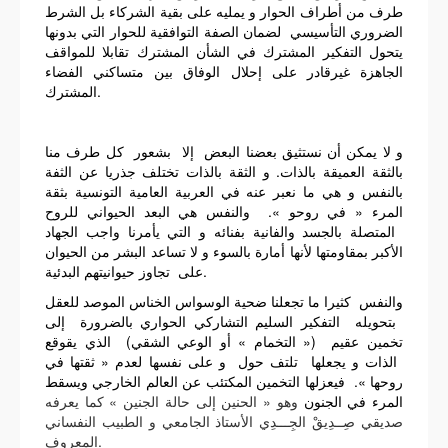
طرف من أطراف الحوار و يمليه على بقية الشركاء بل الشرط
الضروري التأسيسي لضمان الصفة التوافقية للحوار التي بدونها
يتحول التفكير المشترك في الشأن المشترك تقابلا للمواقف
الجاهزة غيرقادر على إحلال الوفاق بين متساكني الفضاء
المشترك.
و لا يمكن أن نستثيق بعضنا البعض إلا بشعور كل طرف منا
بالثقة العميقة بالذات. و الثقة بالذات تختلف جذريا عن الثفة
بالنفس و هي ما نعبر عنه في العربية العامية التونسية بثقة
المرء « في روحو ». والنفس هي البعد الحيواني للروح
المتصلة بالجسد والفانية بفنائه و التي يأمرنا واجب الجهاد
الأكبر بمقاومتها لأنها أمارة بالسوء و لا تساعد البشر من الحيوان
على تجاوز حيوانيتهم البدئية.
والنفس كثيرا ما تجعلنا ضحية الوسواس الخناس الموصد للعقل
بتحويله التفكير السليم التشاركي الحواري بالضرورة إلى
تخمين عقيم (« التخمام » أو الوعي الشقي) الذي يقوقع
الذات و يجعلها تلتف حول و على نفسها لعدم « ثقتها في
روحها ». فيعزلها التخمين المكتئب عن العالم الخارجي ويسقط
المرء في الجنون
وهو « الحنين إلى حالة الجنين » كما يعرفه
صديقي صِــدِيقْ الجِـــدِي الأستاذ الجامعي و الطبيب النفساني
المعروف.