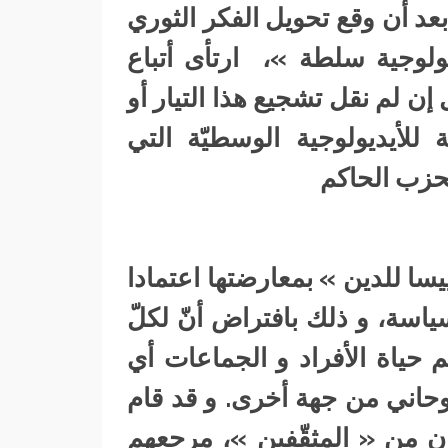
 بعد أن وقع تحويل الفكر الثوري
يولوجية سلطة »، ارتأى أتباع
إن لم نقل تشجيع هذا التيار أو
أيديولوجية الوسطيّة التي
لحزب الحاكم
يسا للدين » بمعارضتها اعتمادا
ياسة، و ذلك بافتراض أنّ لكلّ
حياة الأفراد و الجماعات أي
لروحاني من جهة أخرى. و قد قام
ون من « المثقّفين »، مرجعهم