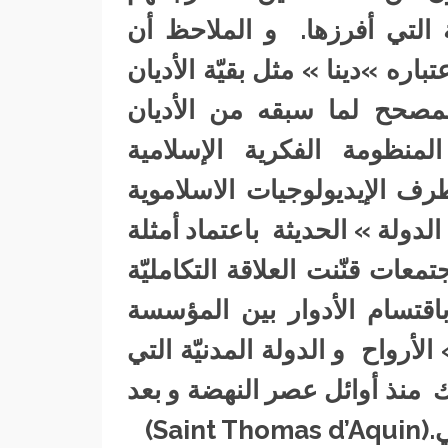
ة التي أفرزها. و الملاحظ أن
تباره »دينا » مثل بقيّة الأديان
لمصحح لما سبقه من الأديان
منظومة الفكرية الإسلامية
ف الإيديولوجيات الاسلاموية
دولة » الحديثة باعتماد أمثلة
ات قنّنت العلاقة التكامليّة
قتسام الأدوار بين المؤسسة
لأرواح و الدولة المدنيّة التي
 منذ أوائل عصر النهضة و بعد
Sa)