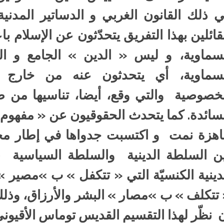
 ذلك القانون الغربي و الدساتير المدني
قائلين بهذا التفريق يتحدّثون عن الإسلام باع
سماوية، و ليس « الدين » الجامع و ا
سماوية، أي يتحدثون عنه من خارج ال
خصوصية والتي وقع، أيضا، تناسيها من طر
سائدة. كما يتحدث الحقوقيون عن « مفهوم ال
هزة نمت و اكتسبت جدواها في إطار مجتمع
ن السلطة الدينية والسلطة السياسية با
دينية الكنسيّة التي « تتكفل » ب »مصير » ا
تتكلف » ب »مصار » البشر والأرزاق، وذلك
 نظّر لهذا التقسيم القديس توماس الأقيوني.(int Thomas d’Aquin