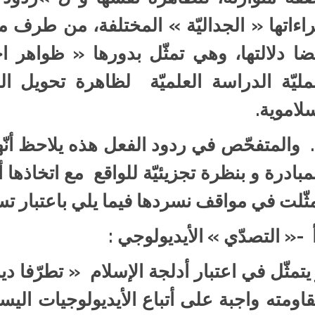
اءاتها « الجداليّة » المختلفة، من طرف م
ضا دلالتها، وهي تمثّل بدورها « ظواهر اج
ليّة الدراسة العلميّة لظاهرة تحويل ال
لاموية.
5. والمتفحّص في ردود الفعل هذه يلاحظ أنّها
مبادرة و بنظرة تجزيئيّة للواقع مع اتخاذها
ثّلت في مواقف نسردها فيما يلي باعتبار تس
 -« التصدّي » الأيديولوجي :
يتمثّل في اعتبار أدلجة الإسلام « تطرّفا دينيا
اومته واجبة على أتباع الأيديولوجيات اليساري