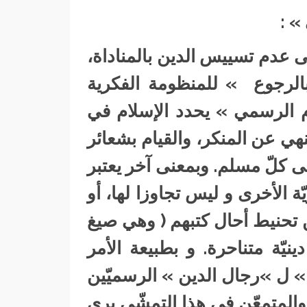
» :
لى عدم تسييس الدين بالمناداة،
بالرجوع » للمنظومة الفكرية
ام الرسمي » يحدد الإسلام في
نهي عن المنكر، والقيام بشعائر
ى كلّ مسلم. وبمعنى آخر يعتبر
ّة الأخرى و ليس تجاوزا لها، أو
 تحنيط أحال كتبهم ( وهي صيغ
يّة متناحرة. و بطبيعة الأمر
 » ل »رجال الدين » الرسميّين
. والمتمعّن في هذا التمشّي يرى