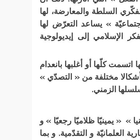
فكّري السلطة والمعارضة، لها
تماعيّة » يساعد التعرّض لها
فكر الإسلامي إلى إيديولوجية
 اتسمت كلّها أو أغلبها بانعدام
 أشكالا مختلفة من « التصدّي »
لسلها الزمني.
 » « يمينيّا ظلاميّا رجعيّا » و
ة العلمانيّة و التقدّمية. و بما