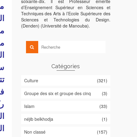
soixante-dix. il est Professeur émérite
مح
d’Enseignement Supérieur en Sciences et
Techniques des Arts à l’Ecole Supérieure des
ال
Sciences et Technologies du Design.
(Denden) (Université de Manouba).
من
مح
ال
سا
Catégories
تت
Culture
(321)
في
Groupe des six et groupe des cinq
(3)
رك
Islam
(33)
ال
néjib belkhodja
(1)
ال
Non classé
(157)