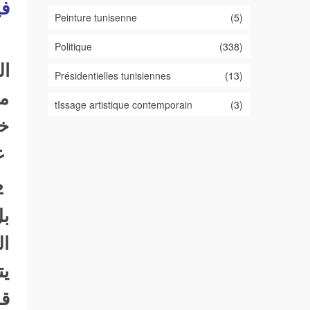
في
Peinture tunisenne
(5)
Politique
(338)
ال
Présidentielles tunisiennes
(13)
مر
tIssage artistique contemporain
(3)
خا
عل
بل
ال
يت
قد