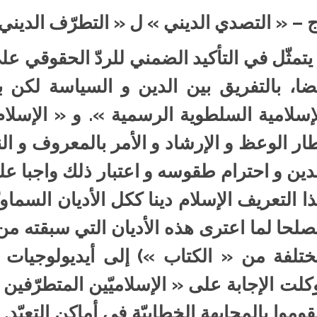
 – « التصدي الديني » ل « التطرّف الديني 
يتمثّل في التأكيد الضمني للردّ الحقوقي ع
ضا، بالتفريق بين الدين و السياسة لكن 
إسلامية السلطوية الرسمية ». و « الإسل
ار الوعظ و الإرشاد و الأمر بالمعروف و ال
دين و احترام طقوسه و اعتبار ذلك واجبا عل
ا التعريف الإسلام دينا ككل الأديان السماوي
لحا لما اعترى هذه الأديان التي سبقته من
تلفة من « الكتاب ») إلى أيديولوجيات دين
كلت الإجابة على « الإسلاميّين المتطرّفين
قوموا بالمجابهة الخطابيّة في أماكن التعبّد