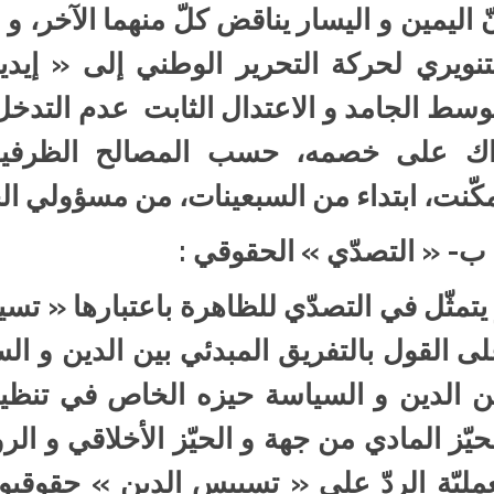
ّ اليمين و اليسار يناقض كلّ منهما الآخر، و
تنويري لحركة التحرير الوطني إلى « إيد
وسط الجامد و الاعتدال الثابت عدم التدخل 
ك على خصمه، حسب المصالح الظرفية لل
كّنت، ابتداء من السبعينات، من مسؤولي ا
ب- « التصدّي » الحقوقي :
يتمثّل في التصدّي للظاهرة باعتبارها « تسي
ى القول بالتفريق المبدئي بين الدين و الس
 الدين و السياسة حيزه الخاص في تنظيم 
حيّز المادي من جهة و الحيّز الأخلاقي و ا
مليّة الردّ على « تسييس الدين » حقوقي