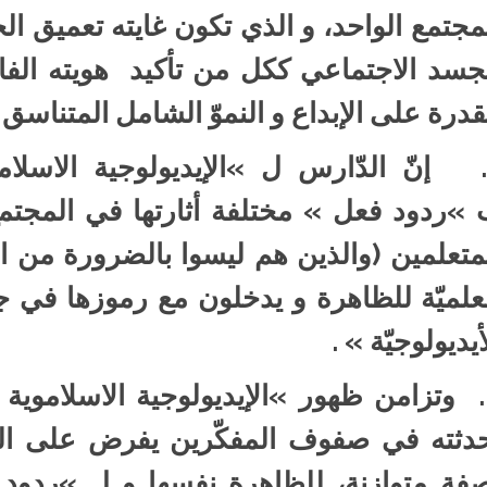
مجتمع الواحد، و الذي تكون غايته تعميق الحو
جسد الاجتماعي ككل من تأكيد هويته الفا
قدرة على الإبداع و النموّ الشامل المتناسق ا
3. إنّ الدّارس ل »الإيديولوجية الاسلا
»ردود فعل » مختلفة أثارتها في المجتمع
متعلمين (والذين هم ليسوا بالضرورة من ا
علميّة للظاهرة و يدخلون مع رموزها في ج
أيديولوجيّة » .
4. وتزامن ظهور »الإيديولوجية الاسلاموي
دثته في صفوف المفكّرين يفرض على الدّ
فة متوازنة، للظاهرة نفسها و ل »ردود ال