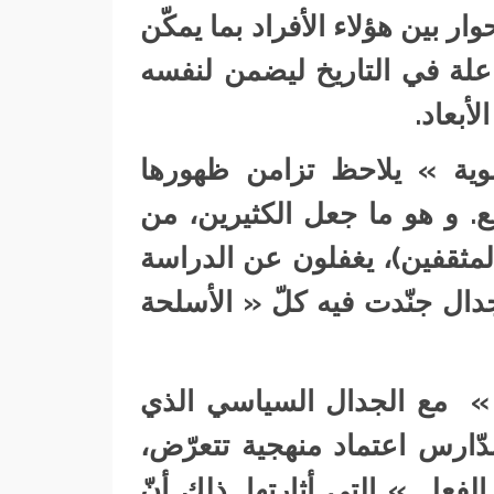
ار بين هؤلاء الأفراد بما يمكّن
علة في التاريخ ليضمن لنفسه
لأبعاد.
موية » يلاحظ تزامن ظهورها
. و هو ما جعل الكثيرين، من
لمثقفين)، يغفلون عن الدراسة
دال جنّدت فيه كلّ « الأسلحة
ة » مع الجدال السياسي الذي
ارس اعتماد منهجية تتعرّض،
فعل » التي أثارتها. ذلك أنّ