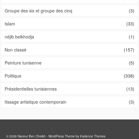
Groupe des six et groupe des cinq
(3)
Islam
(33)
néjib belkhodja
(1)
Non classé
(157)
Peinture tunisenne
(5)
Politique
(338)
Présidentielles tunisiennes
(13)
tIssage artistique contemporain
(3)
© 2026 Naceur Ben Cheikh - WordPress Theme by
Kadence Themes