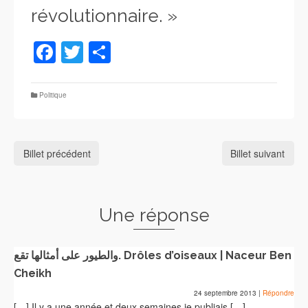
révolutionnaire. »
Facebook
Twitter
Partager
Politique
Billet précédent
Billet suivant
Une réponse
والطيور على أمثالها تقع. Drôles d’oiseaux | Naceur Ben
Cheikh
24 septembre 2013
|
Répondre
[…] Il y a une année et deux semaines je publiais […]