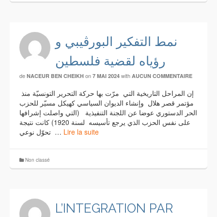
نمط التفكير البورڤيبي و
رؤياه لقضية فلسطين
de
on
with
NACEUR BEN CHEIKH
7 MAI 2024
AUCUN COMMENTAIRE
إن المراحل التاريخية التي مرّت بها حركة التحرير التونسيّة منذ
مؤتمر قصر هلال وإنشاء الديوان السياسي كهيكل مسيّر للحزب
الحر الدستوري عوضا عن اللجنة التنفيذية (التي واصلت إشرافها
على نفس الحزب الذي يرجع تأسيسه لسنة 1920) كانت نتيجة
تحوّل نوعي …
Lire la suite
Non classé
L’INTEGRATION PAR