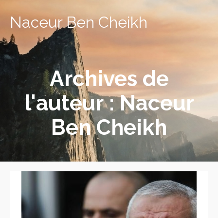
Naceur Ben Cheikh
Archives de
l'auteur : Naceur
Ben Cheikh