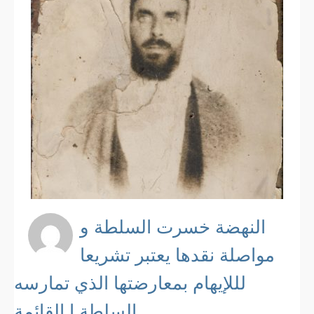
النهضة خسرت السلطة و
مواصلة نقدها يعتبر تشريعا
لللإيهام بمعارضتها الذي تمارسه
السلطة ا القائمة