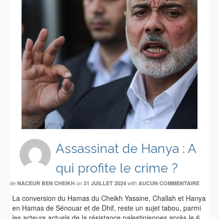
Assassinat de Hanya : A
qui profite le crime ?
de
on
with
NACEUR BEN CHEIKH
31 JUILLET 2024
AUCUN COMMENTAIRE
La conversion du Hamas du Cheikh Yassine, Challah et Hanya
en Hamas de Sénouar et de Dhif, reste un sujet tabou, parmi
les acteurs actuels de la résistance palestiniennes après le 6