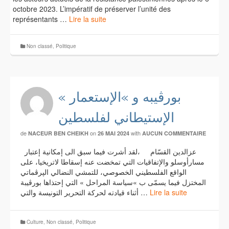
octobre 2023. L’impératif de préserver l’unité des
représentants …
Lire la suite
Non classé
,
Politique
« بورڤيبه و »الإستعمار
الإستيطاني لفلسطين
de
on
with
NACEUR BEN CHEIKH
26 MAI 2024
AUCUN COMMENTAIRE
عزالدين القسّام ،لقد أشرت فيما سبق الى إمكانية إعتبار
مسارأوسلو والإتفاقيات التي تمخضت عنه إسقاطا لاتريخيا، على
الواقع الفلسطيني الخصوصي، للتمشي النضالي الپرڤماتي
المختزل فيما يسمّى ب »سياسة المراحل » التي إحتذاها بورڤيبة
أثناء قيادته لحركة التحرير التونيسة والتي …
Lire la suite
Culture
,
Non classé
,
Politique