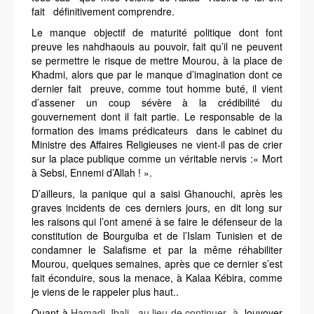
fait définitivement comprendre.
Le manque objectif de maturité politique dont font
preuve les nahdhaouis au pouvoir, fait qu’il ne peuvent
se permettre le risque de mettre Mourou, à la place de
Khadmi, alors que par le manque d’imagination dont ce
dernier fait preuve, comme tout homme buté, il vient
d’assener un coup sévère à la crédibilité du
gouvernement dont il fait partie. Le responsable de la
formation des imams prédicateurs dans le cabinet du
Ministre des Affaires Religieuses ne vient-il pas de crier
sur la place publique comme un véritable nervis :
« Mort
à Sebsi, Ennemi d’Allah ! ».
D’ailleurs, la panique qui a saisi Ghanouchi, après les
graves incidents de ces derniers jours, en dit long sur
les raisons qui l’ont amené à se faire le défenseur de la
constitution de Bourguiba et de l’Islam Tunisien et de
condamner le Salafisme et par la même réhabiliter
Mourou, quelques semaines, après que ce dernier s’est
fait éconduire, sous la menace, à Kalaa Kébira, comme
je viens de le rappeler plus haut..
Quant à
Hamadi Jbali, au lieu de continuer à
louvoyer