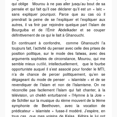
qui oblige Mourou à ne pas aller jusqu’au bout de sa
pensée et qui fait qu’il ose déclarer qu’il est un « laïc »
sans expliquer pourquoi. Parce que au cas où il
prendrait la peine de se l’expliquer et l’expliquer aux
autres, il va finir par rejoindre quelque part l’Islam de
Bourguiba et de l’Émir Abdelkader et se couper
définitivement de ce qui le liait à Ghanouchi.
En continuant à confondre, comme Ghanouchi l’a
toujours fait, l’activité du penser avec celle des prises de
position politique, sur le mode des fatwas, avec des
arguments sophistes de circonstance, Mourou, qui me
semble mieux
outillé,
intellectuellement, que le fourbe
opportuniste auquel il s’est associé pour fonder le MTI,
n’a de chance de percer politiquement, qu’en se
dégageant du mode de penser « islamiste » et de se
revendiquer de l’Islam et non de l’Islamisme. On ne
réconcilie pas facilement l’Islam qui fait chanter, à la
télévision, un cheikh enturbanné « l’Hymne à la Joie »
de Schiller sur la musique du 4ème mouvent de la 9ème
symphonie de Beethoven, avec la vocation de
prédicateur « islamiste » fusse-il modéré. J’espère, en
tous cas que mes voisins de Kalaa Kébira le lui ont