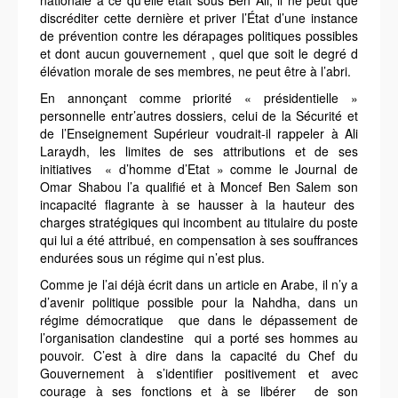
nationale à ce qu’elle était sous Ben Ali, il ne peut que
discréditer cette dernière et priver l’État d’une instance
de prévention contre les dérapages politiques possibles
et dont aucun gouvernement , quel que soit le degré d
élévation morale de ses membres, ne peut être à l’abri.
En annonçant comme priorité « présidentielle »
personnelle entr’autres dossiers, celui de la Sécurité et
de l’Enseignement Supérieur voudrait-il rappeler à Ali
Laraydh, les limites de ses attributions et de ses
initiatives « d’homme d’Etat » comme le Journal de
Omar Shabou l’a qualifié et à Moncef Ben Salem son
incapacité flagrante à se hausser à la hauteur des
charges stratégiques qui incombent au titulaire du poste
qui lui a été attribué, en compensation à ses souffrances
endurées sous un régime qui n’est plus.
Comme je l’ai déjà écrit dans un article en Arabe, il n’y a
d’avenir politique possible pour
la Nahdha
, dans un
régime démocratique que dans le dépassement de
l’organisation clandestine qui a porté ses hommes au
pouvoir. C’est à dire dans la capacité du Chef du
Gouvernement à s’identifier positivement et avec
courage à ses fonctions et à se libérer de son