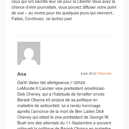
ceux qui ont sacrifie leur vie pour la Liberte! Vous avez la
chance d’etre journaliste, vous pouvez diffuser votre point
de vue – au moins pour les quelques jours qui viennent..
Faites, Continuez, ne lachez pas!
Ana
8 juin 2012
|
Répondre
Darth Vador fait alle9geance.// 02h24
LeMonde.fr:L’ancien vice-pre9sident ame9ricain
Dick Cheney, qui a l’habitude de ferrailler crnote
Barack Obama e0 propos de sa politique en
matie8re de se9curite9, lui a rendu hommage
apre8s l’annonce de la mort de Ben Laden.Dick
Cheney qui e9tait le vice-pre9sident de George W.
Bush lors des attentats du 11-Septembre a souvent
critique9 la politique de Barack Obama en matie8re