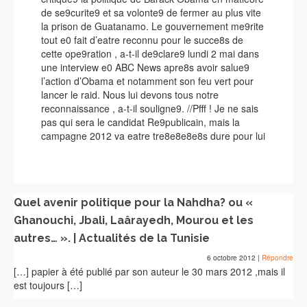
de se9curite9 et sa volonte9 de fermer au plus vite
la prison de Guatanamo. Le gouvernement me9rite
tout e0 fait d’eatre reconnu pour le succe8s de
cette ope9ration , a-t-il de9clare9 lundi 2 mai dans
une interview e0 ABC News apre8s avoir salue9
l’action d’Obama et notamment son feu vert pour
lancer le raid. Nous lui devons tous notre
reconnaissance , a-t-il souligne9. //Pfff ! Je ne sais
pas qui sera le candidat Re9publicain, mais la
campagne 2012 va eatre tre8e8e8e8s dure pour lui
Quel avenir politique pour la Nahdha? ou «
Ghanouchi, Jbali, Laârayedh, Mourou et les
autres… ». | Actualités de la Tunisie
6 octobre 2012
|
Répondre
[…] papier à été publié par son auteur le 30 mars 2012 ,mais il
est toujours […]