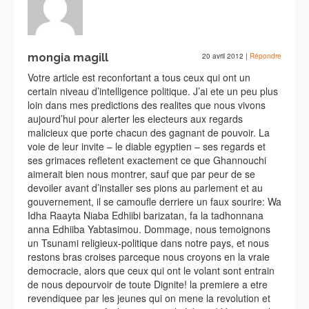
mongia magill
20 avril 2012
|
Répondre
Votre article est reconfortant a tous ceux qui ont un
certain niveau d’intelligence politique. J’ai ete un peu plus
loin dans mes predictions des realites que nous vivons
aujourd’hui pour alerter les electeurs aux regards
malicieux que porte chacun des gagnant de pouvoir. La
voie de leur invite – le diable egyptien – ses regards et
ses grimaces refletent exactement ce que Ghannouchi
aimerait bien nous montrer, sauf que par peur de se
devoiler avant d’installer ses pions au parlement et au
gouvernement, il se camoufle derriere un faux sourire: Wa
Idha Raayta Niaba Edhiibi barizatan, fa la tadhonnana
anna Edhiiba Yabtasimou. Dommage, nous temoignons
un Tsunami religieux-politique dans notre pays, et nous
restons bras croises parceque nous croyons en la vraie
democracie, alors que ceux qui ont le volant sont entrain
de nous depourvoir de toute Dignite! la premiere a etre
revendiquee par les jeunes qui on mene la revolution et