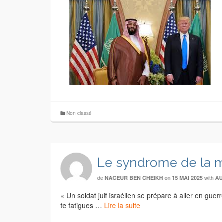
Non classé
Le syndrome de la 
de
on
with
NACEUR BEN CHEIKH
15 MAI 2025
A
« Un soldat juif israélien se prépare à aller en guer
te fatigues …
Lire la suite