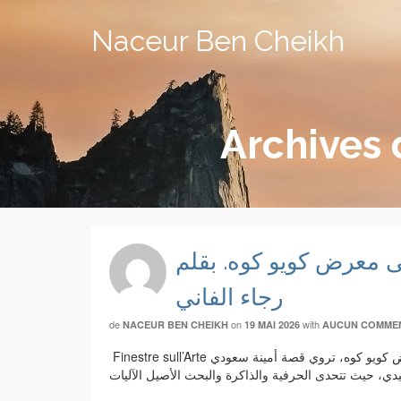
Naceur Ben Cheikh
Archives 
ى معرض كويو كوه. بقلم
رجاء الفاني
de
on
with
NACEUR BEN CHEIKH
19 MAI 2026
AUCUN COMME
Finestre sull’Arte نشر في 05/05/2026 باللغة الإيطالية على منصّة من حياتها المنعزلة في تونس إلى ظهورها الأول في بينالي البندقية هذا العام في معرض كويو كوه، تروي قصة أمينة سعودي