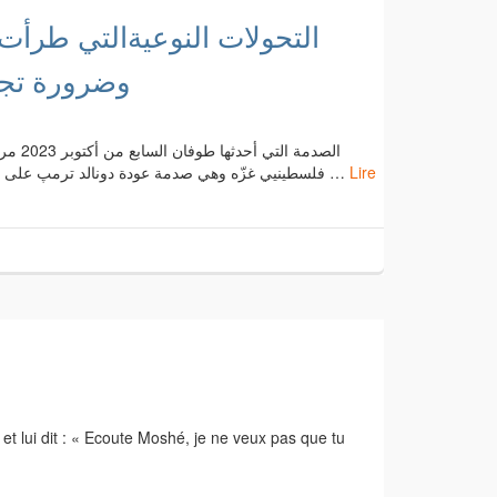
التحولات النوعيةالتي طرأ
وضرورة تجاو
الصدمة
فلسطينيي غزّه وهي صدمة عودة دونالد ترمپ على رأس الولايات المتحدة الأميركيّة . والصدمة ليست من الصدام ولا علاقة …
Lire
s et lui dit : « Ecoute Moshé, je ne veux pas que tu