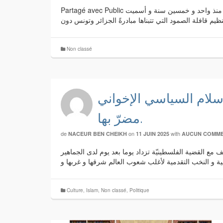
Partagé avec Public تنظيم قافلة شعبيّة لتجاوز الحدود التي فرضها الإستعمار الغربي على شعوب إفريقيا يرجع تاريخه لمبادرة الحسن الثاني ملك المغرب منذ واحد و خمسين سنة و أسميت
Non classé
إسلام السياسي الإخواني
مضرّ بها.
de
on
with
NACEUR BEN CHEIKH
11 JUIN 2025
AUCUN COMME
فلسطينيي غزّه إثر إنجاز فصائل المقاومة لملحمة إختراق السادس من أكتوبز 2023 و نسبة التعاطف مع القضية الفلسطينيّة تزداد يوما بعد يوم لدى الجماهير
Culture
,
Islam
,
Non classé
,
Politique