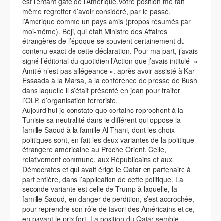
est l’enfant gâté de l’Amérique.Votre position me fait
même regretter d’avoir considéré, par le passé,
l’Amérique comme un pays amis (propos résumés par
moi-même). Béji, qui était Ministre des Affaires
étrangères de l’époque se souvient certainement du
contenu exact de cette déclaration. Pour ma part, j’avais
signé l’éditorial du quotidien l’Action que j’avais intitulé »
Amitié n’est pas allégeance », après avoir assisté à Kar
Essaada à la Marsa, à la conférence de presse de Bush
dans laquelle il s’était présenté en jean pour traiter
l’OLP, d’organisation terroriste.
Aujourd’hui je constate que certains reprochent à la
Tunisie sa neutralité dans le différent qui oppose la
famille Saoud à la famille Al Thani, dont les choix
politiques sont, en fait les deux variantes de la politique
étrangère américaine au Proche Orient. Celle,
relativement commune, aux Républicains et aux
Démocrates et qui avait érigé le Qatar en partenaire à
part entière, dans l’application de cette politique. La
seconde variante est celle de Trump à laquelle, la
famille Saoud, en danger de perdition, s’est accrochée,
pour reprendre son rôle de favori des Américains et ce,
en payant le prix fort. La position du Qatar semble