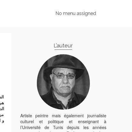
No menu assigned
L’auteur
الش
هي 
ال
من 
Artiste peintre mais également journaliste
و ا
culturel et politique et enseignant à
l’Université de Tunis depuis les années