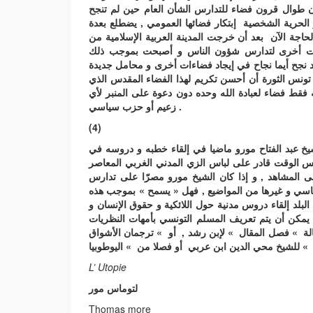
 كان طوال قرون فضاء للتدارس الشأن العام حين لم تنجح
و الحرية الشخصية إبتكار فضائها العمومي , يضطلع بعدة
الحاجة الآن بعد أن خرجت المدينة العربية الإسلامية من
اءات أخرى لتدارس شؤون الناس و أصبحت بموجب ذلك
نجح أيما نجاح في إيجاد فضاءات أخرى و محامل جديدة
 تونس الثورة أن أحسن تكريم لهذا الفضاء المقدس الذي
قط فضاء لعبادة الله وحده دون دعوة على المنبر لأي
زعيم أو حزب سياسي .
(4)
لشيخ عبد الفتاح مورو ماضيا في إلقاء خطبه و دروسه في
فس الوقت قادر
على لباس الزي المدني الغربي المعاصر
ى المشاهد , و إذا كان الشيخ مورو مصرّا على تدارس
اسي و غيرها من المواضيع , فهل « يسمح » بموجب هذه
بلد إلقاء دروس مدنية حول اللائكية و حقوق الإنسان و
 هل يمكن أن يتم تعريف المسلم التونسي بأمهات النظريات
سالة » فصل المقال » لإبن رشد , أو » ترجمان الأشواق
يوطوبيا «
L’ Utopie
لتوماس مور
Thomas more