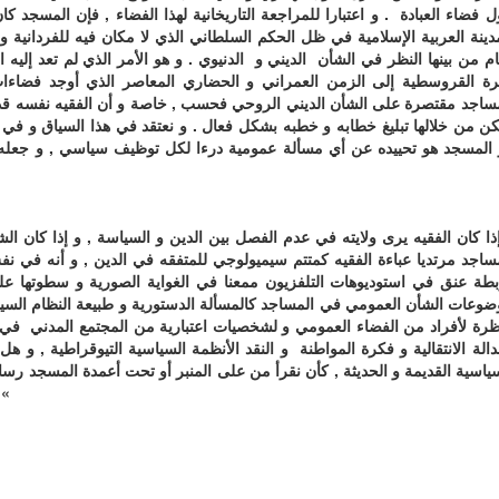
 فضاء العبادة . و اعتبارا للمراجعة التاريخانية لهذا الفضاء , فإن المسجد
دينة العربية الإسلامية في ظل الحكم السلطاني الذي لا مكان فيه للفردانية 
م من بينها النظر في الشأن الديني و الدنيوي . و هو الأمر الذي لم تعد إليه 
ئرة القروسطية إلى الزمن العمراني و الحضاري المعاصر الذي أوجد فض
ساجد مقتصرة على الشأن الديني الروحي فحسب , خاصة و أن الفقيه نفسه قد 
ن من خلالها تبليغ خطابه و خطبه بشكل فعال . و نعتقد في هذا السياق و في
المسجد هو تحييده عن أي مسألة عمومية درءا لكل توظيف سياسي , و جعله ف
ذا كان الفقيه يرى ولايته في عدم الفصل بين الدين و السياسة , و إذا كان ا
ساجد مرتديا عباءة الفقيه كمتتم سيميولوجي للمتفقه في الدين , و أنه في ن
بطة عنق
في استوديوهات التلفزيون ممعنا في الغواية الصورية و سطوتها عل
وعات الشأن العمومي في المساجد كالمسألة الدستورية و طبيعة النظام السي
ظرة لأفراد من الفضاء العمومي و لشخصيات اعتبارية من المجتمع المدني في ال
دالة الانتقالية و فكرة المواطنة و النقد الأنظمة السياسية التيوقراطية , و
ياسية القديمة و الحديثة , كأن نقرأ من على المنبر أو تحت أعمدة المسجد ر
» للشيخ محي الدين ابن عربي أو فصلا من » ال