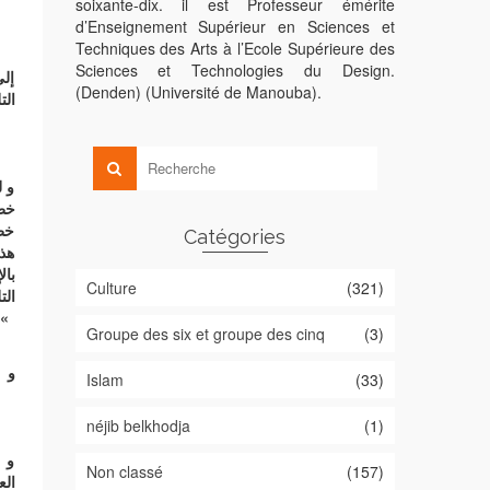
soixante-dix. il est Professeur émérite
d’Enseignement Supérieur en Sciences et
Techniques des Arts à l’Ecole Supérieure des
Sciences et Technologies du Design.
إلى
(Denden) (Université de Manouba).
الت
و ل
خطب
خطب
Catégories
هذا
بال
Culture
(321)
الت
» و
Groupe des six et groupe des cinq
(3)
و م
Islam
(33)
néjib belkhodja
(1)
و ب
Non classé
(157)
الع