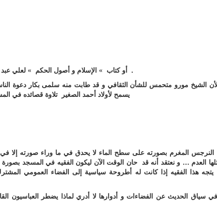
أو كتاب » الإسلام و أصول الحكم » لعلي عبد الرازق أو » الرسالة الثانية للإسلام » لمحمود محمد طه .
أن الشيخ مورو متحمس للشأن الثقافي و قد طابت منه سلمى بكار دعوة الناس
يسمح لأولاد أحمد الصغير تلاوة قصائده في الم
النرجس المغرم بصورته على سطح الماء لا يحدق في ما وراء صورته إلا في الفر
لها العدم … و نعتقد أنه قد حان الوقت الآن ليكون الفقيه في المسجد بصورة 
يتجه هذا الفقيه إذا كانت له أطروحة سياسية إلى الفضاء العمومي المشترك
ي سياق الحديث عن الفضاءات و أدوارها لا أدري لماذا يضطر العباسيون القاد