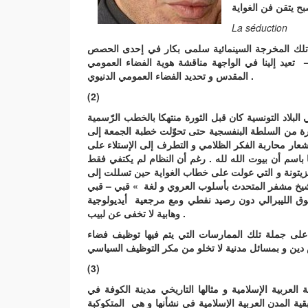
بح يتقن فن الغواية
La
séduction
ه تلك المخرجة السينمائية سلمى بكار في إحدى الحصص
عيد إلينا في الواجهة مناقشة هوية الفضاء العمومي
المقدس و تحديد الفضاء العمومي الدنيوي .
(2)
لبلاد التونسية كان قبل الثورة منتهكا بالخطب الرّسمية
ة من السلطة البنفسجية حتى تحوّلت خطبة الجمعة إلى
ار محاربة الفكر الظلامي و التطرف إلى الإستلاء على
باسم أن بيوت الله لله . رغم أن النظام لم يكتفي فقط
الزيتونة و التي عولت على خطاب الغواية حين تسللت إلى
شيخ مشفر المتحدث بأسلوب العروي و لغة » قبي – قبي
وق الليبرالي دون رصيد نفطي ومع مرجعية أيديولوجية
وهابية لا تخفى عن لبيب .
 على جملة تلك الممارسات التي يتم فيها توظيف فضاء
(3)
عربية الإسلامية و مثالها التاريخي مدينة الكوفة في
قية المدن العربية الإسلامية في نشأنها و هي المتكوكبة