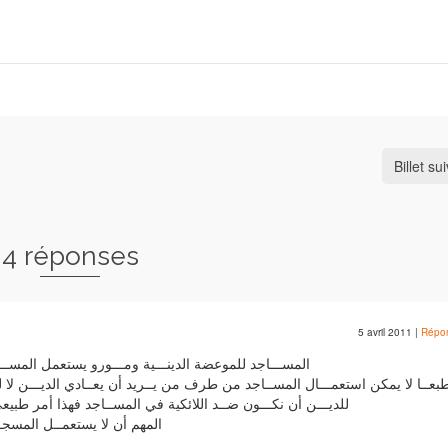
Billet su
4 réponses
5 avril 2011
|
Répo
المســـاجد للموعضة الدينـــية ومـــورو يستعمل المســـا
بعــا لا يمكن استعمـــال المســاجد من طرف من يــريد أن يعــادي الديـــن لا
للديـــن أن نكـــون ضــد اللائكية في المســاجد فهذا أمر طبي
المهم أن لا يستعمــل المسجــ