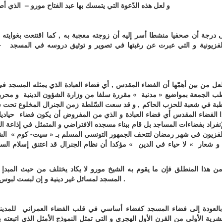
و لعل هذه الدّعوة التي يتمسك بها عبد الفتاح مورو – الذي أص
 درجة أن صحفيا منشطا أسر إليه أن زوجته معجبة به , كما اقتنعت بغوايت
لفزيونية و التي عبرت عن رغبتها في تصوير و توثيق دروسه في المسجد – ت
عل من بين أهمّها أن الفضاء المقدس , أي فضاء العبادة الذي يمثله المسجد في ا
 الجمعة بمواضيع « مدنية » مقررة سلفا من وزارة الشؤون الدينية و محرر
ة في شعبة للحزب الحاكم , و قد سعت السّلطة زمن الجنرال المخلوع تحت شع
 الفضاء المقدس أي فضاء العبادة و الذي من المفروض أن يكون فضاء حياديا 
إنفراد بفضاءات المساجد بل قام ببناء مسجده الافتراضي و المتمثل في إذاعة 
لفزيون في شهر رمضان لتتحف الجمهور التونسي المسلم بـ « سيت- كوم » ال
 شعار » لا حياء في الدين » مؤكدا أن نظام الجنرال قد اعتنق إسلام الس
ن هذا المنطلق فإن ما يقوم به الشيخ مورو لا يكاد يختلف من حيث المبدإ
المسجد لمسائل غير دينية و إن لبست لبوس دين و بمسائل مدنية لا تخلو من مكر التوظيف السياسي .
العودة إلى فضاء المسجد كفضاء أساسي في قلب الفضاء العمراني للمدينة ال
شرية الأولى من القرن الأول الهجري و التي تمثل النموذج الأمثل الذي اتبعته ب