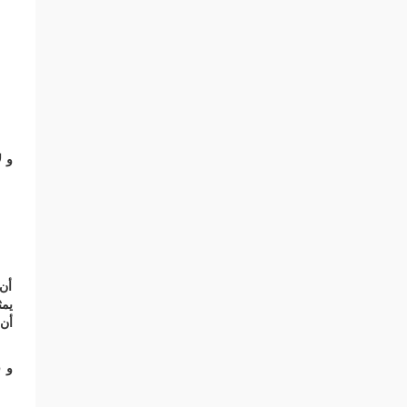
و ل
أن 
يمث
أن 
و ف