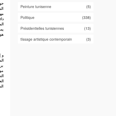
حول
Peinture tunisenne
(5)
الم
مها
Politique
(338)
دا
الم
Présidentielles tunisiennes
(13)
يمك
هو 
tIssage artistique contemporain
(3)
و إ
الم
بر
موض
الن
الع
الس