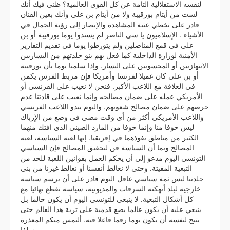
لنفسه الاستقلالية التامة عن كل القوى العالمية؟ ظني فيك أنك
لست من أيتام بورقيبة ولا من أيتام بن علي وأنك بعين الفنان
قادر على تخطي عتبة المشاهدة والإبصار إلى رؤية الجمال في
الأشياء . الإسلاميون يا سي الناصر لم يسندوا يوما بورقيبة أو بن
علي في قمع المناضلين ولم يتورطوا يوما في تقديم التقارير
الأمنية لوزارة الداخلية كما فعل بهم بنو جلدتهم من اليساريين
الانتهازيين أو المحسوبين على اليسار. وإذا سلمنا يوما بأن بورقيبة
أو بن علي كان عميلا لفرنسا وأمريكا فإن مربط الفرس يكمن
في العلاقة مع اللاعب الأكبر. فنحن لا نعيب على الفرنسي أو
الأمريكي عمله على ضمان مصالحه وإنما نعيب على قادتنا عدم
حرصهم على ضمان مصالح شعوبهم. واليوم يبدو اللاعب الفرنسي
واللاعب الأمريكي أكثر من أي وقت مضى في وضع من الإرباك
ليس خوفا منا وإنما خوفا من المارد الصيني الذي افتك منهما
الكثير من مناطق نفوذهما في إفريقيا. إنها لعبة السياسة، لعبة
المصالح وبما أن السياسة فن لتحقيق المصالح فإن السياسي
التونسي اليوم مدعو إلى أن يحكم العمل بقوانين اللعبة للحد من
التبعية المقيتة. وحتى لا نغالط أنفسنا أو نغالط غيرنا من بني
جلدتنا ليس ثمة سياسي عاقل اليوم قادر على أن يرسم سياسة
خارجية لبلد أنهكته السرقات والمديونية، سياسة تقطع نهائيا مع
كل أشكال التبعية. لا ينبغي للتونسي اليوم أن يكون حالما بل
ينبغي عليه أن يكون عالما يضع قدمية على تربة هذا العالم حتى
يتيح لنفسه أن يكون يوما رقما فاعلا فيه. ألتمس منكم المعذرة
سلفا