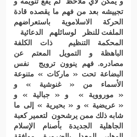
و يمكن لأي ملاحظ لم يقع تنويمه و
تجييشه بعد من فهم ما يقصده قادة
الحركة الاسلاموية باستعراضهم
الملفت للنظر لوسائلهم الدعائية
المحكمة التنظيم ذات الكلفة
الباهظة و التمويل المعتم عن
مصادره. فهم ينوون ترويج نفس
البضاعة تحت « ماركات » متنوعة
الأسماء من « غنوشية » و
« مورووية » و « جبالية » و
« عريضية » و « بحيرية » إلى ما
شابه ذلك ممن يرشحون لتعمير كعبة
الجاهلية الجديدة بأصنام الإسلام
الوهابي المعدل بالضرورة… موافقة