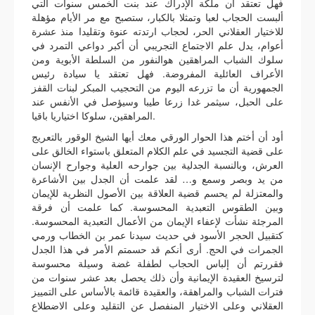
فهل تعتقد أن ملكة الإدراك عند بنت الخمس سنوات التي
ألبست الحجاب لعبا وتمثلا بالكبار، ستصبح مع مر الأيام مؤهلة
للاختيار العقلاني الحر، لحجاب ارتدته عنوة وتقليدا منذ عشرة
أعوام، يدل علم الاجتماع التجريبي أن أكبر دواعي التمرد في
سلوك الشباب المراهقين هوالنفور من السلطة الأبوية ومن
الأعراف العائلية المفروضة. فهل تعتقد يا سيادة رئيس
الجمهورية أن ما تزرعه اليوم من التحجيب المبكر لبنات القفز
على الحبل، سيثمر غدا زرعا طيبا وسيؤصل في الأنفس عند
المراهقين، سلوكا اختياريا باقيا.
أود أن أختم هذا الحوار الورقي معك أيها الشيخ الوقور بالتعريج
على قضية التجسيد في علم الكلام المتعلق باستواء الخالق على
العرش، وبالنسبة الجدلية بين جوارحه العلية وجوارح الإنسان
من يد وبصر وسمع و… لقد علمت أن الجدل بين الأشاعرة
والمعتزلة لم يحسم قضية العلاقة بين الأصول النظرية للإيمان
وبين الطقوس التعبدية المحسوسة. كما علمت أن فرقة
المرجئة نشأت لإعفاء الإيمان من الأعمال التعبدية المحسوسة.
كتقبيل الحجر الأسود في حديث سيدنا عمر بن الخطاب ورمي
الجمرات في الحج. أرى أنكم قد حسمتم الأمر في هذا الجدل
فقررتم أن إلباس الحجاب لطفلة غضة وسيلة محسوسة
لترسيخ العقيدة الإيمانية وأن ذلك يحصل بعد عشر سنوات من
فترات الشباب والمراهقة، والعقيدة قائمة بالأساس على التمييز
العقلاني وعلى الاختيار المنفصل عن التقليد وعلى الاضطلاع