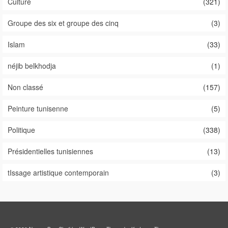
Culture
(321)
Groupe des six et groupe des cinq
(3)
Islam
(33)
néjib belkhodja
(1)
Non classé
(157)
Peinture tunisenne
(5)
Politique
(338)
Présidentielles tunisiennes
(13)
tIssage artistique contemporain
(3)