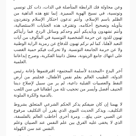
وعن محاولة فك الرابطة المتأصلة في الذات، ذات كل تونسي
وتونسية، في نسيج الهوية المميزة. إنما تقع هذه الداهية من
الظلم باسم الإسلام، وأنتم تدعون احتكار الإسلام وتنفردون
بتأويله وتصحيح أحكامه، وتقترف هذه الجنايات الاستئصالية،
وأنتم تشهدون وبأيديكم أنتم وحدكم وسائل الردع. فما رأيناكم
تهبون للذود عن حرمة الشخصية التونسية في المألوف من آيات
التعبد لأهلنا، كما لم نركم تهبون للدفاع عن رمزية الراية الوطنية
ولا عن حرمة الجامعة التونسية. ولا تحركت فيكم حمية الغضب
على انتهاك جامع الزيتونة، معقل ذاتيتنا الفكرية، وصرح إبداعاتنا
العلمية.
آخر البدع «المجددة لأسلمة المجتمع» اقترفتموها بإعانة رئيس
الدولة، الطبيب العالم بعلم نفس الأطفال، فجلبتم من أرض
النفط والعصبيات القبلية داعية، لم ير من سبيل لإصلاح ديننا
الحنيف أفضل وأيسر من تحجيب ثلة من أطفالنا في سن اللعب
بالدمية والكرة الملونة.
لا يهمنا إن كان ضيفكم يذكر الحكم الشرعي المتعلق بشروط
التكليف، ويذكر الحديث النبوي الذي يقرر أن التكليف مرفوع
عن الصبي حتى يبلغ… ومرة أخرى أخاطب العالم بالفلسفة،
الذي لا يخفى عليه الفرق بين علم النفس عند الصبيان وعلم
النفس عند سن الكهولة.