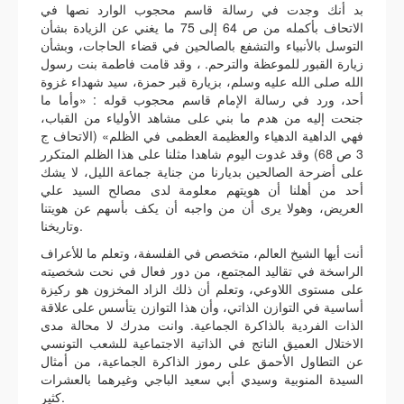
بد أنك وجدت في رسالة قاسم محجوب الوارد نصها في
الاتحاف بأكمله من ص 64 إلى 75 ما يغني عن الزيادة بشأن
التوسل بالأنبياء والتشفع بالصالحين في قضاء الحاجات، وبشأن
زيارة القبور للموعظة والترحم. ، وقد قامت فاطمة بنت رسول
الله صلى الله عليه وسلم، بزيارة قبر حمزة، سيد شهداء غزوة
أحد، ورد في رسالة الإمام قاسم محجوب قوله : «وأما ما
جنحت إليه من هدم ما بني على مشاهد الأولياء من القباب،
فهي الداهية الدهياء والعظيمة العظمى في الظلم» (الاتحاف ج
3 ص 68) وقد غدوت اليوم شاهدا مثلنا على هذا الظلم المتكرر
على أضرحة الصالحين بديارنا من جناية جماعة الليل، لا يشك
أحد من أهلنا أن هويتهم معلومة لدى مصالح السيد علي
العريض، وهولا يرى أن من واجبه أن يكف بأسهم عن هويتنا
وتاريخنا.
أنت أيها الشيخ العالم، متخصص في الفلسفة، وتعلم ما للأعراف
الراسخة في تقاليد المجتمع، من دور فعال في نحت شخصيته
على مستوى اللاوعي، وتعلم أن ذلك الزاد المخزون هو ركيزة
أساسية في التوازن الذاتي، وأن هذا التوازن يتأسس على علاقة
الذات الفردية بالذاكرة الجماعية. وانت مدرك لا محالة مدى
الاختلال العميق الناتج في الذاتية الاجتماعية للشعب التونسي
عن التطاول الأحمق على رموز الذاكرة الجماعية، من أمثال
السيدة المنوبية وسيدي أبي سعيد الباجي وغيرهما بالعشرات
كثير.