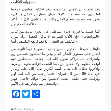
بمسؤولية التكليف.
وقد علمت أن الإمام ابن تيمية، وقد اتخذه الوهابيون مرجعا
لعقيدتهم، قد عقد كتابا كاملا بعنوان «تعارض العقل والنقل»
وقرر فيه «وجوب تقديم العقل وذلك بمثابة قانون كليّ عند أكثر
الأئمة المجتهدين».
كما علمت ما قرره الإمام الشاطبي في الجزء الثالث من كتاب
«الموافقات»: «إن الأدلة الشرعية لا تنافي العقول، وأن مورد
التكليف هو العقل، إذا فقد ارتفع التكليف رأسا».
فليتنا يا شيخنا المحترم نلمس جانب المعقولية فيما تأتونه من
أفعال على مستوى الشأن العام وفي ما تسكتون عنه من زيغ
وانحراف. ليتنا نراكم تتقون الله فيما جعلكم مستخلفين فيه
لوقت معلوم، ولا تجعلوا من ديننا الحنيف فزاعة تخويف ونفرة.
واذكروا خطاب الله تعالى لنبيه الكريم صلى الله عليه وسلم
في الآية 159 من آل عمران: «فبما رحمة من الله لنت لهم
ولوكنت فظا غليظ القلب لانفضوا من حولك فاعف عنهم
واستغفر لهم وشاورهم في الأمر».
Facebook
Twitter
Partager
Culture
,
Politique