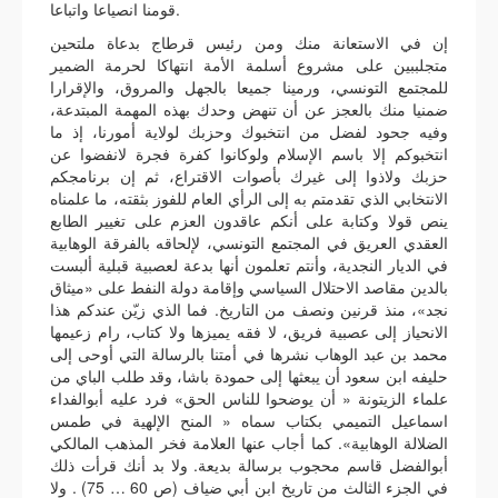
قومنا انصياعا واتباعا.
إن في الاستعانة منك ومن رئيس قرطاج بدعاة ملتحين
متجلببين على مشروع أسلمة الأمة انتهاكا لحرمة الضمير
للمجتمع التونسي، ورمينا جميعا بالجهل والمروق، والإقرارا
ضمنيا منك بالعجز عن أن تنهض وحدك بهذه المهمة المبتدعة،
وفيه جحود لفضل من انتخبوك وحزبك لولاية أمورنا، إذ ما
انتخبوكم إلا باسم الإسلام ولوكانوا كفرة فجرة لانفضوا عن
حزبك ولاذوا إلى غيرك بأصوات الاقتراع، ثم إن برنامجكم
الانتخابي الذي تقدمتم به إلى الرأي العام للفوز بثقته، ما علمناه
ينص قولا وكتابة على أنكم عاقدون العزم على تغيير الطابع
العقدي العريق في المجتمع التونسي، لإلحاقه بالفرقة الوهابية
في الديار النجدية، وأنتم تعلمون أنها بدعة لعصبية قبلية ألبست
بالدين مقاصد الاحتلال السياسي وإقامة دولة النفط على «ميثاق
نجد»، منذ قرنين ونصف من التاريخ. فما الذي زيّن عندكم هذا
الانحياز إلى عصبية فريق، لا فقه يميزها ولا كتاب، رام زعيمها
محمد بن عبد الوهاب نشرها في أمتنا بالرسالة التي أوحى إلى
حليفه ابن سعود أن يبعثها إلى حمودة باشا، وقد طلب الباي من
علماء الزيتونة « أن يوضحوا للناس الحق» فرد عليه أبوالفداء
اسماعيل التميمي بكتاب سماه « المنح الإلهية في طمس
الضلالة الوهابية». كما أجاب عنها العلامة فخر المذهب المالكي
أبوالفضل قاسم محجوب برسالة بديعة. ولا بد أنك قرأت ذلك
في الجزء الثالث من تاريخ ابن أبي ضياف (ص 60 … 75) . ولا