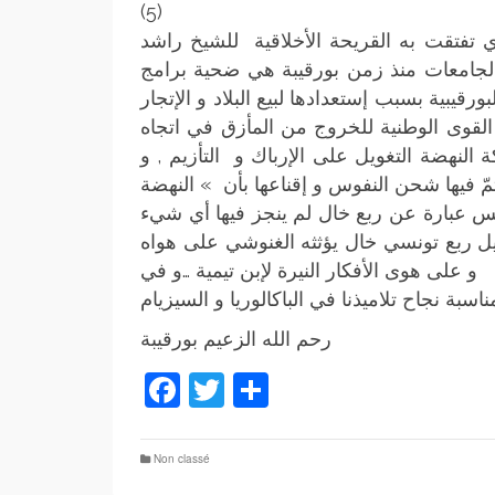
(5)
ذي تفتقت به القريحة الأخلاقية للشيخ راشد
جامعات منذ زمن بورقيبة هي ضحية برامج
رقيبية بسبب إستعدادها لبيع البلاد و الإتجار
القوى الوطنية للخروج من المأزق في اتجاه
 النهضة التغويل على الإرباك و التأزيم , و
تمّ فيها شحن النفوس و إقناعها بأن » النهضة
 عبارة عن ربع خال لم ينجز فيها أي شيء
لبديل ربع تونسي خال يؤثثه الغنوشي على هواه
و على هوى الأفكار النيرة لإبن تيمية …و في
رحم الله الزعيم بورقيبة
Facebook
Twitter
Partager
Non classé