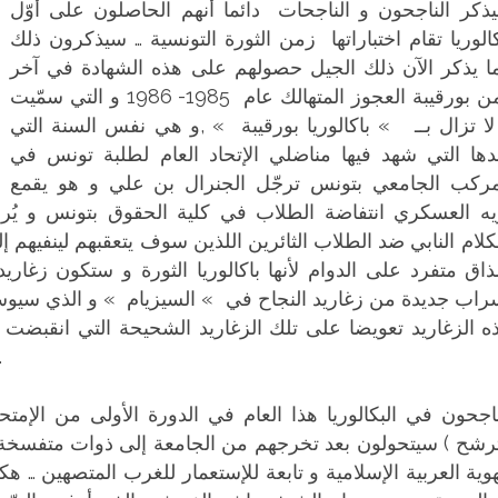
ذكر الناجحون و الناجحات دائما أنهم الحاصلون على أوّل
كالوريا تقام اختباراتها زمن الثورة التونسية … سيذكرون ذلك
ا يذكر الآن ذلك الجيل حصولهم على هذه الشهادة في آخر
زمن بورقيبة العجوز المتهالك عام 1985- 1986 و التي سمّيت
لا تزال بــ » باكالوريا بورقيبة » ,و هي نفس السنة التي
دها التي شهد فيها مناضلي الإتحاد العام لطلبة تونس في
مركب الجامعي بتونس ترجّل الجنرال بن علي و هو يقمع
يه العسكري انتفاضة الطلاب في كلية الحقوق بتونس و يُرم
لكلام النابي ضد الطلاب الثائرين اللذين سوف يتعقبهم لينفيهم 
ذاق متفرد على الدوام لأنها باكالوريا الثورة و ستكون زغاري
راب جديدة من زغاريد النجاح في » السيزيام » و الذي سيوسم
ه الزغاريد تعويضا على تلك الزغاريد الشحيحة التي انقبضت 
المخلوع و ا
رشح ) سيتحولون بعد تخرجهم من الجامعة إلى ذوات متفسخة 
هوية العربية الإسلامية و تابعة للإستعمار للغرب المتصهين …