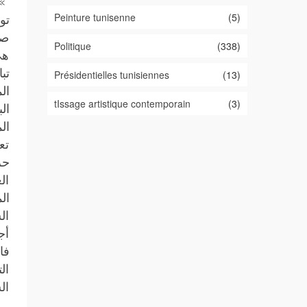
» 
Peinture tunisenne
(5)
تو
صر
Politique
(338)
هي
تب
Présidentielles tunisiennes
(13)
ال
tIssage artistique contemporain
(3)
ال
ال
تع
حر
ال
ال
ال
أج
فا
ال
ال