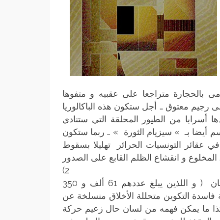
ى بالحجارة متراجعا على عقبيه و متفوها
إلى رجيم معتوق … أجل ستكون هذه الباكالوريا
دها أسرابا من الطيور المحلقة التي ستنادي
 أيضا بـ » سيزيام الثورة » … ربما ستكون
في عقائر التونسيات الحرائر تهليلا بسقوط
نقشاع الظلم القابع على الصدور .
(2
الناجحون في البكالوريا هذا العام في الدورة الأولى من الإمتحان ( و اللذين يبلغ عددهم 61 ألف و 350
فاسدة التكوين متحللة الأخلاق منسلخة عن
 هكذا ما يمكن فهمه من لسان حال زعيم حركة