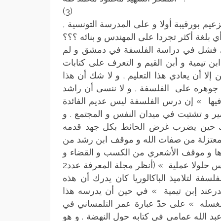
(3)
م بورقيبة أولا و على المدرسة التونسية ,
لذي فشل في دراسة الفلسفة في دمشق و لم
بن تيمية و أبن القيم و التعرف على كتابات
لا أن يعادي هذا التعليم , و لا شك أن هذا
ي جوهره على الفلسفة , و لا ننسى أن راشد
فيها » إن درس الفلسفة ليس عديم الفائدة
 و تشتيت في ميدان النفس و المجتمع . و
لك حين يضرب غرض الحائط بكل جهد قدمه
لمعتزلة من صفات الله و موقف ابن رشد من
ها و موقف الأشعري من الكسب و القضاء و
القدر و قضية القرآن قديم أو محدث … ألم يأت الإسلام ليقدم للناس حلولا عملية » (أنظر مجلة المعرفة عدد2
فلسفة لتلاميذ الباكالوريا كان يدرك أن هذه
قدرعند إبن تيمية » في حين أن يدرسه هذا
مغسله » على حدّ عبارة عمر التلمساني في
عبد الله عمامي في كتابه حول النهضة . و هو