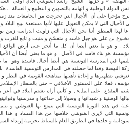
النهضة » و حزبها الشيخ راشد الغنوشي الذي أوفى السّب ا
نس الدولة الوطنية و اتهامه بالتصهين و التطبيع و العمالة ….
ح مؤخرا على أن الأجيال التي تخرجت من الجامعات منذ زمن ب
 الأجيال التي لا يمكن التعويل عليها لأنها مستعدة لبيع البلاد و 
اعا لهذا المنطق أننا نحن الأجيال التي زاولت الدراسة زمن 
مخلوع بن علي هو جيل فاسد و متفسّخ و منبت و تابع للغرب و 
بلاد . و هو ما يعني أيضا أن كل ما أنجز على أرض الواقع 
مؤسسة هو بناء فاسد في الأصل , و هو ما يعني أيضا أن الأجيا
ليمها في المدرسة التونسية هي أيضا أجيال فاسدة وهو ما يع
كة النهضة وفقا لما حصلته في المدارس التونسية الفاسدة باط
غنوشي بتطهيرها و إعادة تأهيلها بمناهجه القويمة في النظر و 
مؤسف فعلا على المستوى الأخلاقي – حتى بالمنظار الإسلامي
شتم المقذع على الملء , و كأني أراه يشتم البلاد في أعز ما
يالها الوطنية و شهدائها و وصولا إلى حداثتها و مدرستها وقوانينها
علة في هذه الثورة التونسية التي يتمتع بها الغنوشي و يتلم
تونسية التي لايرى الغنوشي خلاصها من هذا الفساد و هذا الز
سودانية و جلدها في الطريق العام بالسياط بجريمة إرتداء ال