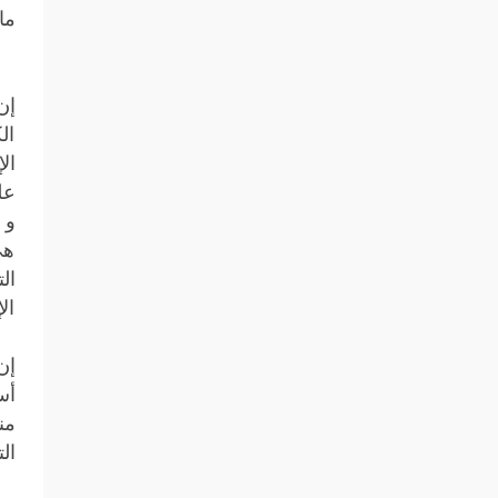
ما
إن
ال
ال
عل
و 
هي
ال
ال
أس
من