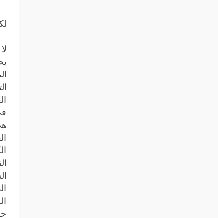
لك
لا
يح
ال
ال
ال
في
هذ
ال
ال
ال
ال
حد