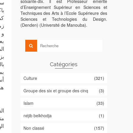
soixante-dix. il est Professeur émérite
سي
d’Enseignement Supérieur en Sciences et
با
Techniques des Arts à l’Ecole Supérieure des
كم
Sciences et Technologies du Design.
(Denden) (Université de Manouba).
و 
بع
ال
بز
Catégories
با
بم
Culture
(321)
أس
هذ
Groupe des six et groupe des cinq
(3)
Islam
(33)
néjib belkhodja
(1)
مت
ال
Non classé
(157)