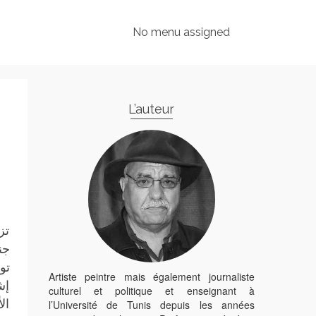
No menu assigned
L’auteur
تز
جن
تو
Artiste peintre mais également journaliste
إش
culturel et politique et enseignant à
ال
l’Université de Tunis depuis les années