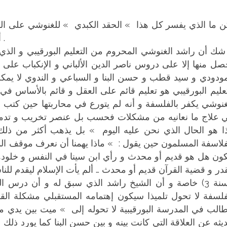
ن ما الذي يفسر كل هذا » الحقد الكبدي » للغنوشي على الزعي
أي بلغة أكثر تجردا على المهندس و بنائه ؟؟؟ .
 شك أن راشد الغنوشي المحروم من التعليم البورقيبي و ا
صل منها إلا على دروس ناصر الدين الألباني و الإنكباب على ا
مودودي و سيد قطب و حسن البنا و السباعي و الندوي لا يمكن إ
تعليم البورقيبي هو تعليم قائم على العقل و قائم بالأساس ف
غنوشي يكفر بالفلسفة و أنه لم يتورع في محاربتها حين كتب 
 علاج ما نعانيه من مشكلات فحسب بل عنصر تخريب و تدمير
ا هو الحال الذي نحن عليه اليوم » بل يذهب أكثر من ذ
فلاسفة المسلمون حين يقول : » ماذا يهمنا أن نعرف موقف ا
كون هل هو قديم أو محدث و رأي ابن سينا في النفس و خلود
السنة 3) خاصة و أن الشيخ راشد الذي سبق له و أن درس ال
فلسفة لا تحول تلميذا سيكون إهتمامه المستقبلي مشكلة ال
طالب في المدرسة البورقيبية لا تحوله إلى » ميت بين يدي 
يثه عن العلاقة التي كانت بينه و بين حسن البنا كما يورد ذلك 