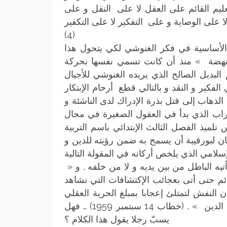
عليم القائم على العقل لا على النقل و على
(4)
لأساسية في فكر الغنوشي لكي يتحول هذا
لنهضة » منذ أن كانت تسمي نفسها بحركة
م البديل الصالح الذي يريده الغنوشي للأجيال
لفكير و النقد و بالتالي قطع أرحام الإبتكار
ل الذهاب إلى قتل بذرة الإدراك لدى الناشئة و
خراب الذي بدأ في العقول الصغيرة في مجال
لميذ الفصل الثالث الإبتدائي باسم التربية
ن لبورقيبة أن يسمح به ضمن رؤيته للدين و
» إن أركان الدين و قواعده مرتكزة على أساسين الوحي الذي لا يأتيه الباطل من بين يديه و لا من خلفه , و
ائم حتى أتى بعجائب الإكتشافات التي نشاهد
 النفش لتمتلئ إعجابا بمبلغ الحرية العقلي
التي منحها الإسلام لأتباعه , حيث مكنهم من التصرف في أحكام الدين » , (خطاب 14 سبتمبر 1959) … فهل
يسبّ رجلا يقول هذا الكلام ؟