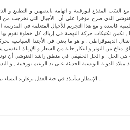
مع السّب المقذع لبورقيبة و اتهامه بالتصهين و التطبيع و ال
غنوشي الذي صرح مؤخرا على أن الأجيال التي تخرجت من ال
ليمية فاسدة و مع هذا التجريم للأجيال المتعلمة في المدرسة البو
ا , تكمن تكتيكات حركة النهصة في إرباك كل خطوة تقوم بها 
إنتقال الديموقراطي , و هو ما يغني في الأجندا السياسية لحركة
ق مناخ من التوتر و ابتكار حالة من السعار و الإرباك النفسي ي
هي الحل . و الحل الحقيقي في منطق راشد الغنوشي أن تونس
ذ ميلاد الدولة التونسية الحديثة على يد الزعيم بورقيبة , و ا
الإنتظار سأتلذذ في جنة العقل بزغاريد النساء بمناسبة نجاح تلاميذنا في الباكالوريا و السيزيام ….