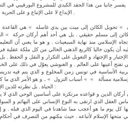
 يفسر جانبا من هذا الحقد الكبدي للمشروع البورقيبي في الت
الإبداع لا على الإتباع و على الحرية لا على الوصاية و على التفكير لا على التكفير .
 » تحويل الكائن إلى ميت بين يدي غاسله » هي القاعدة ا
كائن إلى مسلم حقيقي , بل هي أحد أهم أركان حركة » ا
إتجاه الإسلامي منذ نهاية السبعينات , و هو ما يعني أن التعلي
يه أن يكون خاليا كالربع الذهني الخالي من كل ملكة عقلية في ا
الإختبار و الإجتهاد و التعويل على التكرار و النقل و الحفظ , ب
 تفتح أعينها على العالم , و الغنوشي يعوّل في ذلك على ال
تربية الأساسية في تونس زمن المخلوع و الذي يتم فيه تدريس ت
إسلامية مسألة » » أسباب النزول » … و هو الأمر الذي ما كا
الحياة , بل نظرته للدين الإسلامي الذي يلخص أركانه في المقولة التالية :
اس العقل الذي ارتقى به النوع الإنساني على البهائم و السو
ها كل يوم ما هو أعجب مما شاهدنا في اليوم الذي قبله , و إن