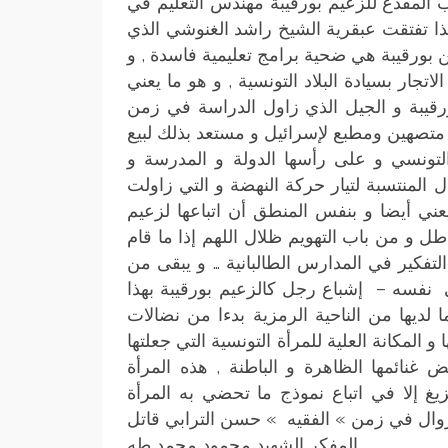
لمقذع للزعيم بورقيبة مهندس التعليم في
هكذا تفتقت عبقرية الشيخ راشد الغنوشي الذي
ورقيبة هي ضحية برامج تعليمية فاسدة , و
الاتجار بسيادة البلاد التونسية , و هو ما يعني
بورقيبة و الجيل الذي زاول الدراسة في زمن
متصهين ومطبع لإسرائيل و مستعد بذلك لبيع
التونسي و على رأسها الدولة و المدرسة و
ل المنتسبة لتيار حركة النهضة و التي زاولت
ني أيضا و بنفس المنطق أن اتباعها لزعيم
ل و من باب التهويم ظلال اللهم إذا ما قام
التفكير في المدارس الطالبانية … و يبقى من
 نفسه – إشباع رجل كالزعيم بورقيبة بهذا
 لديها من الناحية الرمزية بدءا من نضالات
 و المكانة العلية للمرأة التونسية التي جعلتها
ض غنائمها الظاهرة و الباطنة , هذه المرأة
يغ إلا في اتباع نموذج ما تحضي به المرأة
سروال في زمن » الفقيه » حسن الترابي قاتل
المفكر الشهيد محمود محمد طه .