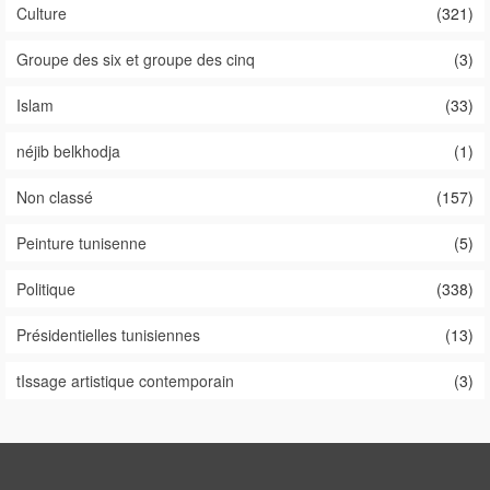
Culture
(321)
Groupe des six et groupe des cinq
(3)
Islam
(33)
néjib belkhodja
(1)
Non classé
(157)
Peinture tunisenne
(5)
Politique
(338)
Présidentielles tunisiennes
(13)
tIssage artistique contemporain
(3)