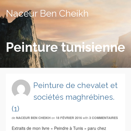
Naceur Ben Cheikh
Peinture tunisienne
Peinture de chevalet et
sociétés maghrébines.
(1)
de
on
with
NACEUR BEN CHEIKH
18 FÉVRIER 2016
3 COMMENTAIRES
Extraits de mon livre « Peindre à Tunis » paru chez