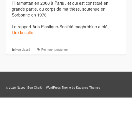
l’Harmattan en 2006 à Paris , et qui est constitué en
grande partie, du corps de ma thèse, soutenue en
Sorbonne en 1978
___________________________________________________
Le rapport Arts Plastique-Société maghrébine a été, …
Lire la suite
Non classé
Peinture tunisienne
© 2026 Naceur Ben Cheikh - WordPress Theme by
Kadence Themes