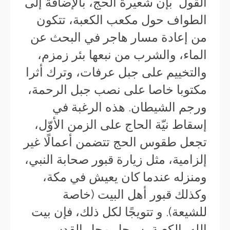
القول بإن شعيرة الحج، بالإضافة إلى
الطواف حول مكعب الكعبة، تتكون
من إعادة مسار هاجر في البحث عن
الماء، والشرب من نبعها بئر زمزم،
والتخييم على جبل عرفات، وترك أثرا
مكتوبا خاصا على نصب جبل الرحمة،
ورجم الشيطان. هذه الرغبة في
إسقاط نيّة الحاج على الزمن الأوّل،
تجعل طقوس الحج تتضمن أعمالًا غير
إلزامية، مثل زيارة قبور صحابة النبي،
ومنزله عندما كان يعيش في مكة،
وكذلك قبور أهل البيت (خاصة
للشيعة). و تتويجًا لكل ذلك، فإن بيت
الله، الكعبة، سيحل محل القدس