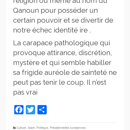
religion ou même au nom du
Qanoun pour posséder un
certain pouvoir et se divertir de
notre échec identité ire .
La carapace pathologique qui
provoque attirance, discrétion,
mystère et qui semble habiller
sa frigide auréole de sainteté ne
peut pas tenir le coup. Il n’est
pas vrai
Facebook
Twitter
Partager
Culture
,
Islam
,
Politique
,
Présidentielles tunisiennes