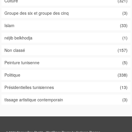
Culture
(321)
Groupe des six et groupe des cinq
(3)
Islam
(33)
néjib belkhodja
(1)
Non classé
(157)
Peinture tunisenne
(5)
Politique
(338)
Présidentielles tunisiennes
(13)
tIssage artistique contemporain
(3)