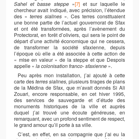
Sahel et basse steppe
»
[7]
et sur laquelle le
chercheur avait indiqué, avec précision, l’étendue
des «
terres sialines
». Ces terres constituaient
une bonne partie de l’actuel gouvernorat de Sfax
et ont été transformées, après l’avènement du
Protectorat, en forêt d’oliviers, qui sera le point de
départ d’une activité économique qui ne cessera,
de transformer la société sfaxienne, depuis
l’époque où elle a été associée à cette action de
« mise en valeur » de la steppe et que Despois
appelle «
la colonisation franco- sfaxienne
».
Peu après mon installation, j’ai ajouté à cette
carte des
terres sialines,
plusieurs tirages de plans
de la Médina de Sfax, que m’avait donnés Si Ali
Zouari, encore responsable, en cet hiver 1995,
des services de sauvegarde et d’étude des
monuments historiques de la ville et auprès
duquel j’ai trouvé une écoute généreuse, en
remarquant, avec un profond sentiment de respect,
le grand amour qu’il porte à sa ville.
C’est, en effet, en sa compagnie que j’ai eu la