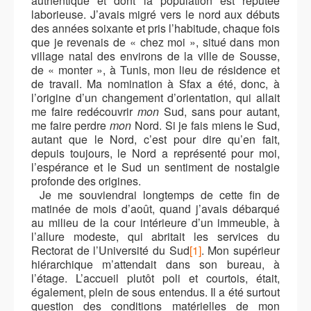
authentique et dont la population est réputée
laborieuse. J’avais migré vers le nord aux débuts
des années soixante et pris l’habitude, chaque fois
que je revenais de «
chez moi »
, situé dans mon
village natal des environs de la ville de Sousse,
de « monter », à Tunis, mon lieu de résidence et
de travail. Ma nomination à Sfax a été, donc, à
l’origine d’un changement d’orientation, qui allait
me faire redécouvrir
mon
Sud, sans pour autant,
me faire perdre
mon
Nord. Si je fais miens le Sud,
autant que le Nord, c’est pour dire qu’en fait,
depuis toujours, le Nord a représenté pour moi,
l’espérance et le Sud un sentiment de nostalgie
profonde des origines.
Je me souviendrai longtemps de cette fin de
matinée de mois d’août, quand j’avais débarqué
au milieu de la cour intérieure d’un immeuble, à
l’allure modeste, qui abritait les services du
Rectorat de l’Université du Sud
[1]
. Mon supérieur
hiérarchique m’attendait dans son bureau, à
l’étage. L’accueil plutôt poli et courtois, était,
également, plein de sous entendus. Il a été surtout
question des conditions matérielles de mon