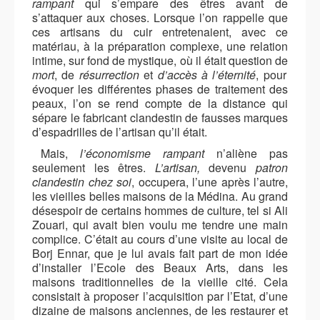
rampant
qui s’empare des êtres avant de
s’attaquer aux choses. Lorsque l’on rappelle que
ces artisans du cuir entretenaient, avec ce
matériau, à la préparation complexe, une relation
intime, sur fond de mystique, où il était question de
mort
, de
résurrection
et
d’accès à l’éternité
, pour
évoquer les différentes phases de traitement des
peaux, l’on se rend compte de la distance qui
sépare le fabricant clandestin de fausses marques
d’espadrilles de l’artisan qu’il était.
Mais,
l’économisme rampant
n’aliène pas
seulement les êtres.
L’artisan,
devenu
patron
clandestin
chez soi
, occupera, l’une après l’autre,
les vieilles belles maisons de la Médina. Au grand
désespoir de certains hommes de culture, tel si Ali
Zouari, qui avait bien voulu me tendre une main
complice. C’était au cours d’une visite au local de
Borj Ennar, que je lui avais fait part de mon idée
d’installer l’Ecole des Beaux Arts, dans les
maisons traditionnelles de la vieille cité. Cela
consistait à proposer l’acquisition par l’Etat, d’une
dizaine de maisons anciennes, de les restaurer et