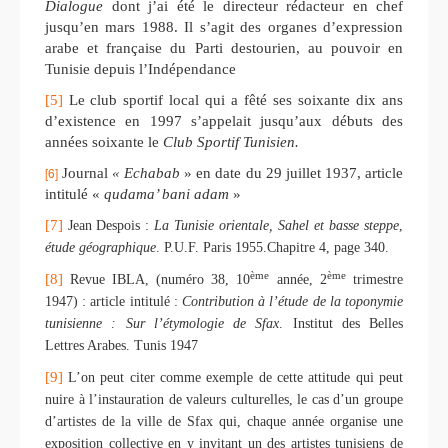
Dialogue
dont j’ai été le directeur rédacteur en chef
jusqu’en mars 1988. Il s’agit des organes d’expression
arabe et française du Parti destourien, au pouvoir en
Tunisie depuis l’Indépendance
[5]
Le club sportif local qui a fêté ses soixante dix ans
d’existence en 1997 s’appelait jusqu’aux débuts des
années soixante le
Club Sportif Tunisien.
[6]
Journal
« Echabab
» en date du 29 juillet 1937, article
intitulé «
qudama’ bani adam
»
[7]
Jean Despois :
La Tunisie orientale, Sahel et basse steppe
,
étude géographique
. P.U.F. Paris 1955.Chapitre 4, page 340.
ème
ème
[8]
Revue IBLA, (numéro 38, 10
année, 2
trimestre
1947) : article intitulé :
Contribution à
l’étude de la toponymie
tunisienne : Sur l’étymologie de Sfax
. Institut des Belles
Lettres Arabes. Tunis 1947
[9]
L’on peut citer comme exemple de cette attitude qui peut
nuire à l’instauration de valeurs culturelles, le cas d’un groupe
d’artistes de la ville de Sfax qui, chaque année organise une
exposition collective en y invitant un des artistes tunisiens de