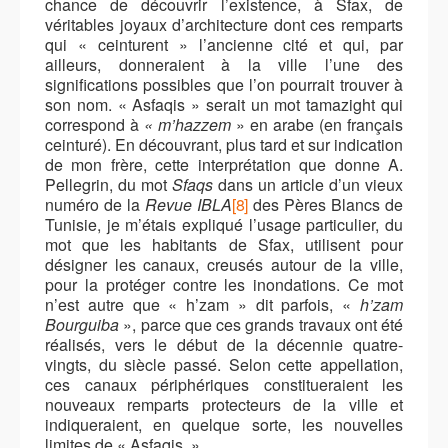
chance de découvrir l’existence, à Sfax, de
véritables joyaux d’architecture dont ces remparts
qui « ceinturent » l’ancienne cité et qui, par
ailleurs, donneraient à la ville l’une des
significations possibles que l’on pourrait trouver à
son nom. « Asfaqis » serait un mot tamazight qui
correspond à
« m’hazzem
» en arabe (en français
ceinturé). En découvrant, plus tard et sur indication
de mon frère, cette interprétation que donne A.
Pellegrin, du mot
Sfaqs
dans un article d’un vieux
numéro de la
Revue IBLA
[8]
des Pères Blancs de
Tunisie, je m’étais expliqué l’usage particulier, du
mot que les habitants de Sfax, utilisent pour
désigner les canaux, creusés autour de la ville,
pour la protéger contre les inondations. Ce mot
n’est autre que « h’zam » dit parfois, «
h’zam
Bourguiba
», parce que ces grands travaux ont été
réalisés, vers le début de la décennie quatre-
vingts, du siècle passé. Selon cette appellation,
ces canaux périphériques constitueraient les
nouveaux remparts protecteurs de la ville et
indiqueraient, en quelque sorte, les nouvelles
limites de « Asfaqis ».