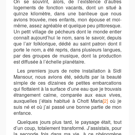
On se souvint, alors, de l’existence d’autres
logements de fonction vacants, dont un situé à
quinze kilomètre, dans une banlieue que nous
avions trouvée, mes enfants, mon épouse et moi-
même, assez agréable et quelque peu pittoresque.
Un petit village de pécheurs dont le monde entier
connaît aujourd’hui le nom, sans le savoir, depuis
que l’air folklorique, dédié au saint patron dont il
porte le nom, a été repris, dans plusieurs langues,
par des groupes de musique, dont la production
est diffusée à l’échelle planétaire.
Les premiers jours de notre installation à Sidi
Mansour, nous avions été, séduits par la beauté
simple de ces dizaines de petites embarcations
qui flottaient à la surface d’une eau que je trouvais
étrangement calme, comparée aux eaux vives,
auxquelles j’étais habitué à Chott Maria
[2]
où je
suis né et où j’ai passé une bonne partie de mon
enfance.
Quelques jours plus tard, le paysage était, tout
d’un coup, totalement transformé. J’assistais, pour
la seconde fois dans ma vie, à ce phénomène