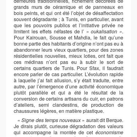
demeures traditionnelles, richement décorées de
grands murs de céramique et de panneaux en
bois peints, et qui ont été l’objet de désaffectation
souvent dégradante ; à Tunis, en particulier, avant
que les pouvoirs publics et l’initiative privée ne
limitent les effets néfastes de l’ «
oukalisation »
.
Pour Kairouan, Sousse et Mahdia, le fait qu’une
bonne partie des habitants d’origine n’ont pas eu à
abandonner leurs vieux quartiers, pour des zones
résidentielles nouvelles, mieux loties, ont fait que
ces médinas n’ont pas eu à subir le sort de
certains quartiers de Tunis. Pour Sfax, il faudrait
encore parler de cas particulier. L’évolution rapide
à laquelle j’ai fait allusion, s’y était traduite, entre
autre, par l’émergence d’une activité économique
plutôt parallèle et qui a été le résultat de la
conversion de certains artisans du cuir, en patrons
d’ateliers, semi clandestins, de production de
chaussures légères, en matière plastique.
«
Signe des temps nouveaux
»
aurait dit Berque.
Je dirais plutôt, curieuse dégradation des valeurs
qui accompagne la montée de cet
économisme