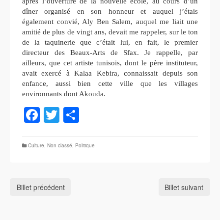
après l’ouverture de la nouvelle école, au cours d’un
dîner organisé en son honneur et auquel j’étais
également convié, Aly Ben Salem, auquel me liait une
amitié de
plus de vingt ans, devait me rappeler, sur le ton
de la taquinerie que c’était lui, en fait, le premier
directeur des Beaux-Arts de Sfax. Je rappelle, par
ailleurs, que cet artiste tunisois, dont le père instituteur,
avait exercé à Kalaa Kebira, connaissait depuis son
enfance, aussi bien cette ville que les villages
environnants dont Akouda.
Facebook
Twitter
Partager
Culture
,
Non classé
,
Politique
Billet précédent
Billet suivant