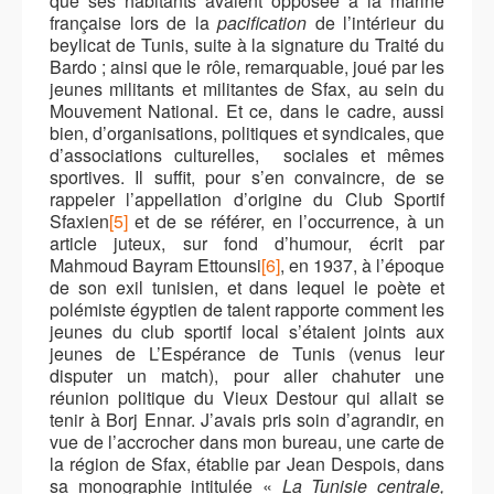
que ses habitants avaient opposée à la marine
française lors de la
pacification
de l’intérieur du
beylicat de Tunis, suite à la signature du Traité du
Bardo ; ainsi que le rôle, remarquable, joué par les
jeunes militants et militantes de Sfax, au sein du
Mouvement National. Et ce, dans le cadre, aussi
bien, d’organisations, politiques et syndicales, que
d’associations culturelles, sociales et mêmes
sportives. Il suffit, pour s’en convaincre, de se
rappeler l’appellation d’origine du
Club Sportif
Sfaxien
[5]
et de se référer, en l’occurrence, à un
article juteux, sur fond d’humour, écrit par
Mahmoud Bayram Ettounsi
[6]
, en 1937, à l’époque
de son exil tunisien, et dans lequel le poète et
polémiste égyptien de talent rapporte comment les
jeunes du club sportif local s’étaient joints aux
jeunes de
L’Espérance de Tunis
(venus leur
disputer un match), pour aller chahuter une
réunion politique du
Vieux Destour
qui allait se
tenir à Borj Ennar. J’avais pris soin d’agrandir, en
vue de l’accrocher dans mon bureau, une carte de
la région de Sfax, établie par Jean Despois, dans
sa monographie intitulée
«
La Tunisie centrale,