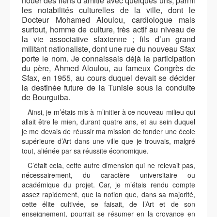
nouer des liens d’amitié avec quelques uns, parmi
les notabilités culturelles de la ville, dont le
Docteur Mohamed Aloulou, cardiologue mais
surtout, homme de culture, très actif au niveau de
la vie associative sfaxienne ; fils d’un grand
militant nationaliste, dont une rue du nouveau Sfax
porte le nom. Je connaissais déjà la participation
du père, Ahmed Aloulou, au fameux Congrès de
Sfax, en 1955, au cours duquel devait se décider
la destinée future de la Tunisie sous la conduite
de Bourguiba.
Ainsi, je m’étais mis à m’initier à ce nouveau milieu qui
allait être le mien, durant quatre ans, et au sein duquel
je me devais de réussir ma mission de fonder une école
supérieure d’Art dans une ville que je trouvais, malgré
tout, aliénée par sa réussite économique.
C’était cela, cette autre dimension qui ne relevait pas,
nécessairement, du caractère universitaire ou
académique du projet. Car, je m’étais rendu compte
assez rapidement, que la notion que, dans sa majorité,
cette élite cultivée, se faisait, de l’Art et de son
enseignement, pourrait se résumer en la croyance en