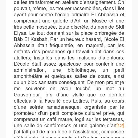
de les transformer en ateliers d’enseignement. On
pouvait, même, les trouver rassemblées, dans l’îlot
ayant pour centre l’école primaire El Abbassia et
comprenant une galerie d’Art, un Musée et une
très belle mosquée, toute discrète, du nom de Sidi
Elyas. Le tout donnant sur la place ombragée de
Bâb El Kasbah. Par un heureux hasard, l’école El
Abbassia était fréquentée, en majorité, par les
enfants des personnes qui travaillaient dans ces
ateliers, installés dans les maisons d’alentours.
L’école était assez spacieuse pour contenir une
administration, une bibliothèque, un petit
amphithéâtre et quelques salles de cours, ainsi
qu’un bloc sanitaire conséquent. De mon projet je
me souviens en avoir touché un mot au
Gouverneur, lors d’une visite que ce dernier
effectua à la Faculté des Lettres. Puis, au cours
d’une soirée ramadanesque, organisée par le
promoteur d’un petit complexe culturel privé, qui
comprenait un café maure, logé sur les terrasses,
une salle de conférences et une galerie d’art
[12]
j’ai fait part de mon idée à l’assistance, composée
d’étudiants, d’enseignants et d’autres personnes