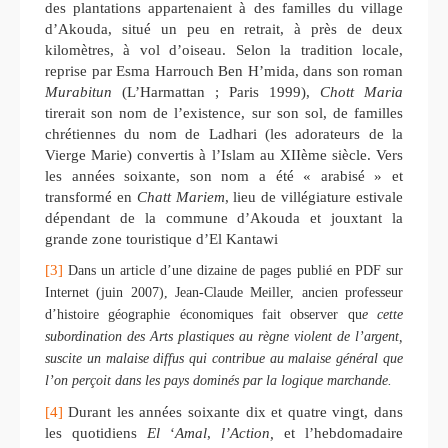
des plantations appartenaient à des familles du village
d’Akouda, situé un peu en retrait, à près de deux
kilomètres, à vol d’oiseau. Selon la tradition locale,
reprise par Esma Harrouch Ben H’mida, dans son roman
Murabitun
(L’Harmattan ; Paris 1999),
Chott Maria
tirerait son nom de l’existence, sur son sol, de familles
chrétiennes du nom de Ladhari (les adorateurs de la
Vierge Marie) convertis à l’Islam au XIIème siècle. Vers
les années soixante, son nom a été « arabisé » et
transformé en
Chatt Mariem
, lieu de villégiature estivale
dépendant de la commune d’Akouda et jouxtant la
grande zone touristique d’El Kantawi
[3]
Dans un article d’une dizaine de pages publié en PDF sur
Internet (juin 2007), Jean-Claude Meiller, ancien professeur
d’histoire géographie économiques fait observer qu
e cette
subordination des Arts plastiques au règne violent de l’argent,
suscite un malaise diffus qui contribue au malaise général que
l’on perçoit dans les pays dominés par la logique marchande.
[4]
Durant les années soixante dix et quatre vingt, dans
les quotidiens
El
‘
Amal
,
l’Action,
et l’hebdomadaire