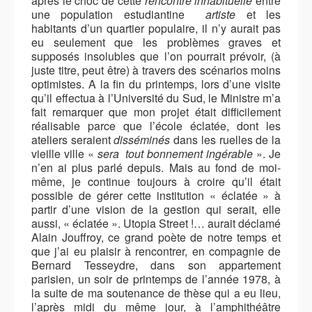
après le choc de cette
rencontre inhabituelle
entre
une population estudiantine
artiste
et les
habitants d’un quartier populaire, il n’y aurait pas
eu seulement que les problèmes graves et
supposés insolubles que l’on pourrait prévoir, (à
juste titre, peut être) à travers des scénarios moins
optimistes. A la fin du printemps, lors d’une visite
qu’il effectua à l’Université du Sud, le Ministre m’a
fait remarquer que mon projet était difficilement
réalisable parce que l’école éclatée, dont les
ateliers seraient
disséminés
dans les ruelles de la
vieille ville «
sera tout bonnement ingérable
». Je
n’en ai plus parlé depuis. Mais au fond de moi-
même, je continue toujours à croire qu’il était
possible de gérer cette institution « éclatée » à
partir d’une vision de la gestion qui serait, elle
aussi, « éclatée ». Utopia Street !… aurait déclamé
Alain Jouffroy, ce grand poète de notre temps et
que j’ai eu plaisir à rencontrer, en compagnie de
Bernard Tesseydre, dans son appartement
parisien, un soir de printemps de l’année 1978, à
la suite de ma soutenance de thèse qui a eu lieu,
l’après midi du même jour, à l’amphithéâtre