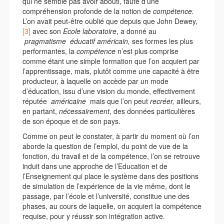
qui ne semble pas avoir abouti, faute d’une
compréhension profonde de la notion de
compétence.
L’on avait peut-être oublié que depuis que John Dewey,
[3]
avec son
Ecole laboratoire
, a donné au
pragmatisme éducatif américain,
ses formes les plus
performantes, la
compétence
n’est plus comprise
comme étant une simple formation que l’on acquiert par
l’apprentissage, mais, plutôt comme une capacité à être
producteur, à laquelle on accède par un mode
d’éducation, issu d’une vision du monde, effectivement
réputée
américaine
mais que l’on peut
recréer,
ailleurs,
en partant,
nécessairement
, des données particulières
de son époque et de son pays.
Comme on peut le constater, à partir du moment où l’on
aborde la question de l’emploi, du point de vue de la
fonction, du travail et de la compétence, l’on se retrouve
induit dans une approche de l’Education et de
l’Enseignement qui place le système dans des positions
de simulation de l’expérience de la vie même, dont le
passage, par l’école et l’université, constitue une des
phases, au cours de laquelle, on acquiert la compétence
requise, pour y réussir son intégration active.