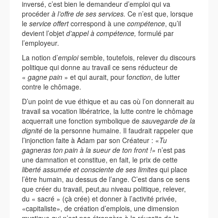
inversé, c’est bien le demandeur d’emploi qui va
procéder
à l’offre de ses services.
Ce n’est que, lorsque
le
service offert
correspond à une
compétence
, qu’il
devient l’objet
d’appel à compétence,
formulé par
l’employeur
.
La notion d’
emploi
semble, toutefois, relever du discours
politique qui donne au travail ce sens réducteur de
«
gagne pain
» et qui aurait, pour f
onction
, de lutter
contre le chômage.
D’un point de vue éthique et au cas où l’on donnerait au
travail sa vocation libératrice, la lutte contre le chômage
acquerrait une fonction symbolique de
sauvegarde de la
dignité
de la personne humaine. Il faudrait rappeler que
l’injonction faite à Adam par son Créateur : «
Tu
gagneras ton pain à la sueur de ton front !»
n’est pas
une damnation et constitue, en fait, le prix de cette
liberté assumée et consciente de ses limites
qui place
l’être humain, au dessus de l’ange. C’est dans ce sens
que créer du travail, peut,au niveau politique, relever,
du « sacré » (çà crée) et donner à l’activité privée,
«capitaliste», de création d’emplois, une dimension