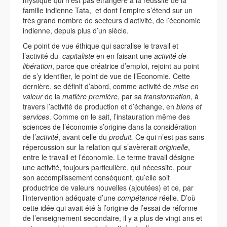
mystique qui n’est pas étrangère à la réussite de la
famille indienne Tata, et dont l’empire s’étend sur un
très grand nombre de secteurs d’activité, de l’économie
indienne, depuis plus d’un siècle.
Ce point de vue éthique qui sacralise le travail et
l’activité du
capitaliste
en en faisant une
activité de
libération
, parce que créatrice d’emploi, rejoint au point
de s’y identifier, le point de vue de l’Economie. Cette
dernière, se définit d’abord, comme activité de
mise en
valeur
de la
matière première
, par sa
transformation
, à
travers l’activité de production et d’échange, en
biens et
services
. Comme on le sait, l’instauration même des
sciences de l’économie s’origine dans la considération
de l’
activité
, avant celle du
produit.
Ce qui n’est pas sans
répercussion sur la relation qui s’avèrerait
originelle
,
entre le travail et l’économie. Le terme travail désigne
une activité, toujours particulière, qui nécessite, pour
son accomplissement conséquent, qu’elle soit
productrice de valeurs nouvelles (ajoutées) et ce, par
l’intervention adéquate d’une
compétence
réelle. D’où
cette idée qui avait été à l’origine de l’essai de réforme
de l’enseignement secondaire, il y a plus de vingt ans et