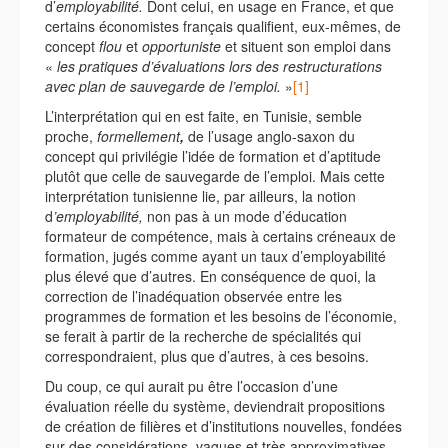
d’
employabilité.
Dont celui, en usage en France, et que
certains économistes français qualifient, eux-mêmes, de
concept
flou
et
opportuniste
et situent son emploi dans
«
les pratiques d’évaluations lors des restructurations
avec plan de sauvegarde de l’emploi.
»
[1]
L’interprétation qui en est faite, en Tunisie, semble
proche,
formellement
,
de l’usage anglo-saxon du
concept qui privilégie l’idée de formation et d’aptitude
plutôt que celle de sauvegarde de l’emploi. Mais cette
interprétation tunisienne lie, par ailleurs, la notion
d
’employabilité,
non pas à un mode d’éducation
formateur de compétence, mais à certains créneaux de
formation, jugés comme ayant un taux d’employabilité
plus élevé que d’autres. En conséquence de quoi, la
correction de l’inadéquation observée entre les
programmes de formation et les besoins de l’économie,
se ferait à partir de la recherche de spécialités qui
correspondraient, plus que d’autres, à ces besoins.
Du coup, ce qui aurait pu être l’occasion d’une
évaluation réelle du système, deviendrait propositions
de création de filières et d’institutions nouvelles, fondées
sur des considérations, vagues et très approximatives,