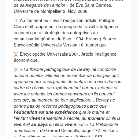
de sauvegarde de l’emploi »
de Eve Saint Germes.
Université de Montpellier 2. Nov. 2006.
[1]
Au moment où il avait rédigé son article, Philippe
Clerc était rapporteur du groupe de travail intelligence
économique et stratégie des entreprises au
commissariat général du Plan, 1994. France).Source:
Encyclopédie Universalis Version 10, numérique
[2]
Encyclopédie Universalis 2004. Article Intelligence
économique.
[3]
«
La théorie pédagogique de Dewey ne comporte
aucune recette. Elle est un ensemble de principes qu’il
appartient aux enseignants de mettre en œuvre dans le
cadre de l’école, en expérimentant par eux-mêmes et
avec les enfants les formes concrètes qu’ils peuvent
prendre, au moment de leur application….Dewey ne
donne pas de recettes pédagogiques parce que
l’éducation
est
une expérience
que le maître et
l’enfant
vivent
ensemble à l’école, au
moment
où ils la
vivent et
au pays
où ils la vivent. »In « La Philosophie
américaine » de
Gérard Deledalle
,
page 177
.
Editions
«
l’Age d’Homme »
,
Lausanne, (Suisse). 1983