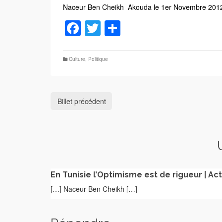
Naceur Ben Cheikh Akouda le 1er Novembre 201
Facebook
Twitter
Partager
Culture
,
Politique
Billet précédent
En Tunisie l’Optimisme est de rigueur | Act
[…] Naceur Ben Cheikh […]