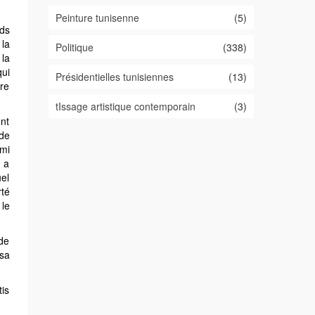
Peinture tunisenne
(5)
nds
 la
Politique
(338)
la
qui
Présidentielles tunisiennes
(13)
ère
tIssage artistique contemporain
(3)
ent
 de
rmi
 a
el
rté
 le
 de
 sa
tis