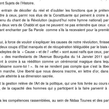
nt Sujets de l’Histoire.
 entrain de décoller du réel et d’oublier les fonctions que je préte
dre à ceux, parmi nos élus de la Constituante qui peinent à croire à
 du chant de la Révolution (aujourd’hui notre hymne national) par 
les deux vers de Chabbi et que ne peuvent ne pas entendre que ceux 
ssant enchanter par Sa Parole comme s’ils la recevaient pour la premi
, à force de vouloir s’expliquer les causes de notre révolution, finiss
e deux coups d’Etat manqués et de récupération téléguidée par le biais
eptes de la « Cause » et de l' »effet » sont aussi naïfs que ceux, pa
 » des manifestants de l’Avenue Bourguiba du 14 Janvier 2011 qui
ent à croire à sa réédition comme un cérémonial magique dans lequ
Sésame ouvre-toi
! ». Ils ne se rendent pas compte que c’est la libe
en marche. Une liberté que nous devons inscrire, en lettre d’or, dans
oute atteinte à sa dimension sacrée.
a gestion relève de l’Art de la politique, qui une fois livrée au cours
, de la capacité des hommes qui y participent à la faire parvenir à
tes les compétences rassemblées, au sein de Nidaa Tounes et des par