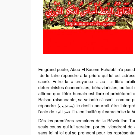
En grand
poète, Abou El Kacem Echabbi n’a pas dit 
de le faire répondre à la prière qui lui est adres
sacré. Entre la « croyance » au « libre arbit
déterministes économistes, béhavioristes, ou tout si
affirme que l’être humain est libre et prédéterminé à la fois (مُسَيَر مُخَيَر). Pour l’homme conscient 
Raison raisonnante, sa volonté s’inscrit comme pr
répondre (يستجيب) le destin pourrait être interprété comme une prière émanant du fond de l’Être et donc soutenue par
l’acte de عقد النية l’in-tentinalité qui ca
Dès les premières semaines de la Révolution Tuni
seuls coups qui lui seraient portés viendront de c
sans foi ni loi qui se prennent pour les représent