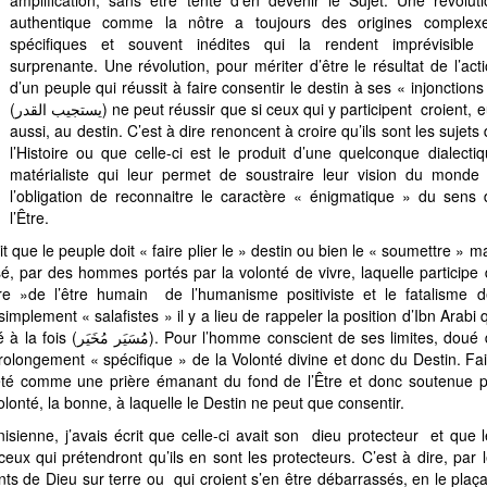
amplification, sans être tenté d’en devenir le Sujet. Une révolut
authentique comme la nôtre a toujours des origines complexe
spécifiques et souvent inédites qui la rendent imprévisible 
surprenante. Une révolution, pour mériter d’être le résultat de l’act
d’un peuple qui réussit à faire consentir le destin à ses « injonctions
(يستجيب القدر) ne peut réussir que si ceux qui y participent croient, eux
aussi, au destin. C’est à dire renoncent à croire qu’ils sont les sujets
l’Histoire ou que celle-ci est le produit d’une quelconque
dialecti
matérialiste qui leur permet de soustraire leur vision du monde
l’obligation de reconnaitre le caractère « énigmatique » du sens 
l’Être.
que le peuple doit « faire plier le » destin ou bien le « soumettre » m
sé, par des hommes portés par la volonté de vivre, laquelle participe
re »de l’être humain de l’humanisme positiviste et le fatalisme d
mplement « salafistes » il y a lieu de rappeler la position d’Ibn Arabi 
de ses limites, doué de
olongement « spécifique » de la Volonté divine et donc du Destin. Fa
ractérise la Volonté, la bonne, à laquelle le Destin ne peut que consentir.
sienne, j’avais écrit que celle-ci avait son dieu protecteur et que 
eux qui prétendront qu’ils en sont les protecteurs. C’est à dire, par 
ants de Dieu sur terre ou qui croient s’en être débarrassés, en le plaç