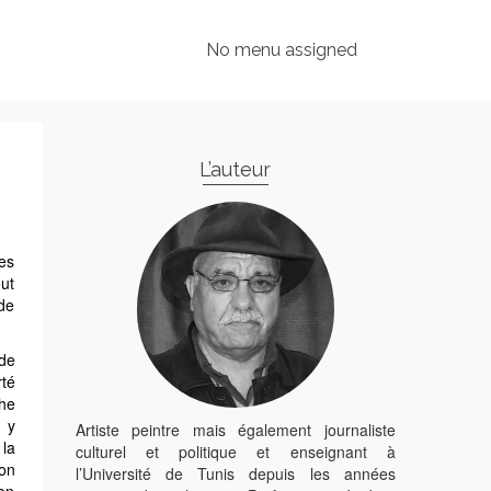
No menu assigned
L’auteur
tes
out
 de
 de
té
he
 y
Artiste peintre mais également journaliste
 la
culturel et politique et enseignant à
on
l’Université de Tunis depuis les années