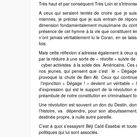
Très haut et par conséquent Très Loin et s’intronise
A ceux qui seraient tentés de croire que je suis
miennes, je précise que je suis entrain de répon
dimension fondamentalement musulmane du contenu
présence de cet hymne à la vie que constituent 
n’ont jamais véritablement lu le Coran, en se lai
fois.
Mais cette réflexion s’adresse également à ceux qui
par la réduire à une sorte de « révolte » suivie d
cyber-activistes à la solde des Américains. Ces ad
nos jeunes, qui pensent que c’est le « Dégage
provoqué la chute de Ben Ali. Ceux qui continu
l’injonction « Dégage ! » devient un véritable «
d’expression qui est le support de la révolution 
préambule de notre constitution en criminalisant t
Une révolution est souvent un don du Destin, dont l
l’histoire, va dépendre, pour son aboutissement
destinée propre, à nulle autre pareille.
C’est à quoi s’essayent Béji Caïd Essebsi et tou
politiques qui lui sont associés.