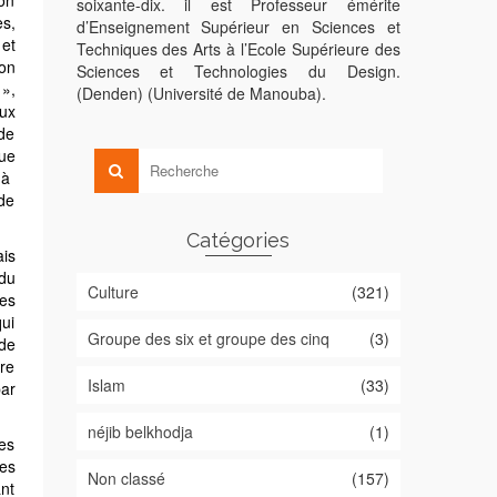
ion
soixante-dix. il est Professeur émérite
s,
d’Enseignement Supérieur en Sciences et
et
Techniques des Arts à l’Ecole Supérieure des
ion
Sciences et Technologies du Design.
 »,
(Denden) (Université de Manouba).
 de
que
 à
de
Catégories
ais
 du
Culture
(321)
es
qui
Groupe des six et groupe des cinq
(3)
ire
Islam
(33)
néjib belkhodja
(1)
les
les
Non classé
(157)
ant