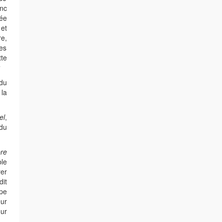
onc
dée
et
re,
des
tte
y
du
 la
el
,
 du
pre
ble
er
it
pe
eur
our