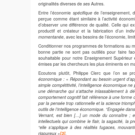
originalités diverses de
ses
Autres.
Entre l’économie
spécifique
de l’enseignement, d
perçue comme étant similaire à l’activité économi
d’observer une différence de qualité. Celle qui ex
productif et créateur et la fabrication d’un ind
momentanée
, avec les besoins de l’économie, lim
Conditionner nos programmes de formations au marc
bonne partie ne sont pas outillés pour faire fa
souhaitable pour notre Enseignement Supérieur e
émises par les chercheurs les plus éminents en mat
Ecoutons plutôt, Philippe Clerc que l’on se p
économique :
«
Répondant au besoin urgent d’app
simple compétitivité, l’intelligence économique n
une démarche qui s’attache inlassablement à déch
comportement cognitif fait référence à une forme d
par la pensée trop rationnelle et la science triomph
outils de l’intelligence économique. “Engagée dans 
Vernant, est bien […] un mode du connaître ; e
intellectuels qui combine le flair, la sagacité, la p
“elle s’applique à des réalités fugaces, mouvan
rigoureux »
[3]
.