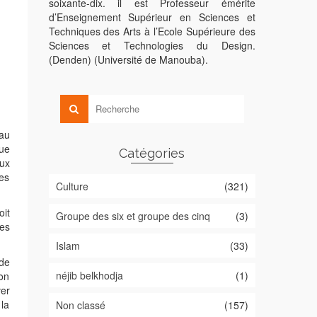
soixante-dix. il est Professeur émérite
d’Enseignement Supérieur en Sciences et
Techniques des Arts à l’Ecole Supérieure des
Sciences et Technologies du Design.
(Denden) (Université de Manouba).
 au
que
Catégories
aux
es
Culture
(321)
oit
Groupe des six et groupe des cinq
(3)
des
Islam
(33)
de
néjib belkhodja
(1)
ion
er
 la
Non classé
(157)