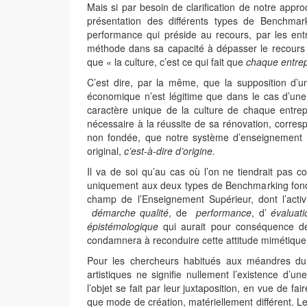
Mais si par besoin de clarification de notre appr
présentation des différents types de Benchmark
performance qui préside au recours, par les ent
méthode dans sa capacité à dépasser le recours
que « la culture, c’est ce qui fait que
chaque entrep
C’est dire, par la même, que la supposition d’une
économique n’est légitime que dans le cas d’un
caractère unique de la culture de chaque entrepr
nécessaire à la réussite de sa rénovation, corresp
non fondée, que notre système d’enseignement
original,
c’est-à-dire
d’origine.
Il va de soi qu’au cas où l’on ne tiendrait pas c
uniquement aux deux types de Benchmarking fondés
champ de l’Enseignement Supérieur, dont l’acti
démarche qualité
, de
performance
, d’
évaluat
épistémologique
qui aurait pour conséquence de
condamnera à reconduire cette attitude mimétique 
Pour les chercheurs habitués aux méandres d
artistiques ne signifie nullement l’existence d’
l’objet se fait par leur juxtaposition, en vue de fair
que mode de création, matériellement différent. L