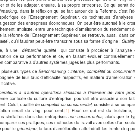
ier et de les adapter, ensuite, à sa propre entreprise. Ce qui serait d
hmarking
, dans la réflexion qui se fait autour de la Réforme, c’est l’i
spécifique de l’Enseignement Supérieur, de techniques d’analyses 
 la gestion des entreprises économiques. On peut être autorisé à le croi
hement, implicite, entre une technique d’amélioration du rendement 
 la réforme de l’Enseignement Supérieur, se retrouve, aussi, dans ce
lité
, qu’il faudrait peut-être transcrire sous sa forme d’origine :
Qualit
rte, à une
démarche qualité
qui consiste à procéder à l’analyse 
sation de sa performance et ce, en faisant évoluer continuellement
ion comparative à d’autres systèmes jugés les plus performants.
a plusieurs types de
Benchmarking
:
interne
,
compétitif
ou
concurrenti
pagnée de leur taux d’efficacité respectifs, en matière d’amélioration
ficative.
pérations
à d’autres opérations similaires à l’intérieur de votre pro
me contexte de culture d’entreprise, pourrait être associé à son fai
ent. Celui, qualifié de
compétitif ou concurrentiel,
consiste à se compar
ation serait de vingt pour cent.
[1]
Pour ce qui est du troisième, d
ons similaires dans des entreprises
non concurrentes,
alors que le ty
omparer ses pratiques, ses méthodes de travail avec celles d’un sect
e pour le
générique
, le taux d’amélioration atteindrait les trente cinq p