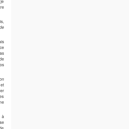
 je
re
s,
de
ais
âce
as
 de
os
ion
et
ier
es
me
 à
 se
 de