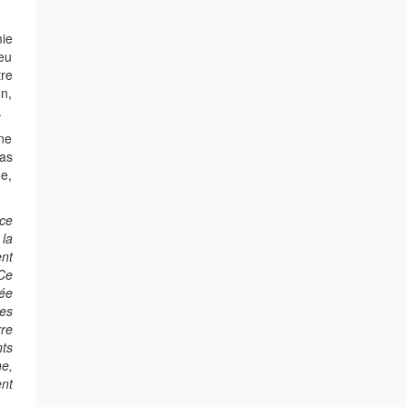
ie
ieu
tre
on,
.
une
pas
de,
nce
 la
ent
 Ce
tée
les
rre
ts
he,
nt