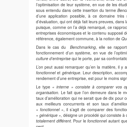
l’optimisation de leur système, en vue de les étud
sous entendu dans cette insertion du terme
Benc
d’une application possible, à ce domaine très 
d’évaluation, qui ont déjà fait leurs preuves, dans
puisque, comme on l’a déjà remarqué, ce rapproc
entreprises économiques et le contenu supposé de
référence, également commune, à la notion de
Qua
Dans le cas du
Benchmarking
, elle se rappo
fonctionnement d’un système, en vue de l’optimi
culture d’entreprise
qui le porte, par sa confrontat
L’on peut aussi remarquer qu’en la matière, il y 
fonctionnel
et
générique
. Leur description, accom
rendement d’une entreprise, est pour le moins signi
Le type
« interne » consiste à comparer vos o
organisation.
Le fait que l’on demeure dans le mê
taux d’amélioration qui ne serait que de dix pour c
aux meilleurs concurrents et son taux d’amélior
«
fonctionnel »
, il s’agit de comparer des foncti
«
générique »,
désigne un procédé qui consiste à c
totalement différent.
Pour le
fonctionne
l autant qu
cent.