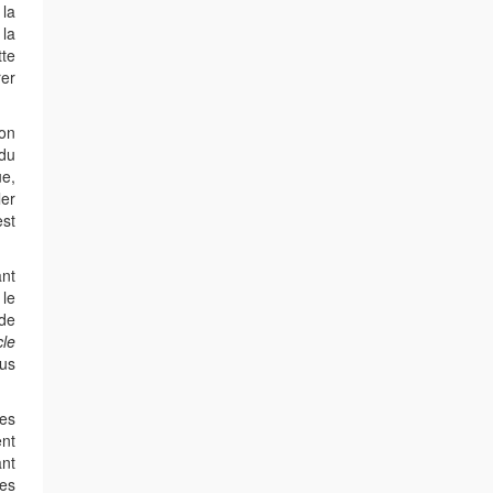
la
la
tte
er
ion
du
e,
ler
st
ant
 le
de
cle
us
ues
ent
ant
des