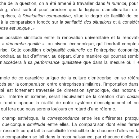
oche de la question, on a été amené à travailler dans
la nuance,
pour 
ing, c’est surtout pour préciser que la logique d’amélioration de 
reprises, à
l’évaluation comparative
, situe le degré de fiabilité de ce
 à la comparaison fondée sur la
similarité des situations
et à considér
rise est unique .»
 possible similitude entre la rénovation universitaire et la rénovat
e «
démarche qualité »,
au niveau économique, qui tiendrait compte 
ise. Cette condition d’
originalité
culturelle
de l’entreprise économiqu
ondrait, au fait d’affirmer, au départ, d’une manière qui pourrait semb
 n’accèdera à sa
performance qualitative
que dans la mesure où il e
ompte de ce caractère unique de la culture d’entreprise, en se référ
 sur la comparaison entre entreprises similaires, l’importation dans
vité est fortement traversée de dimension symbolique, des notions 
ion,
interne et externe, serait l’équivalent de la création d’un
obsta
 rendre opaque la réalité de notre système d’enseignement et no
qui fera que nous serons toujours en retard d’une réforme.
u champ esthétique,
la correspondance
entre les différentes pratiq
une quelconque
similitude
entre elles. La comparaison dont elles ferai
e ressortir ce qui fait la spécificité irréductible de chacune d’elles en t
eur comparaison se fait dans la reconnaissance, par chacune d’elles, 