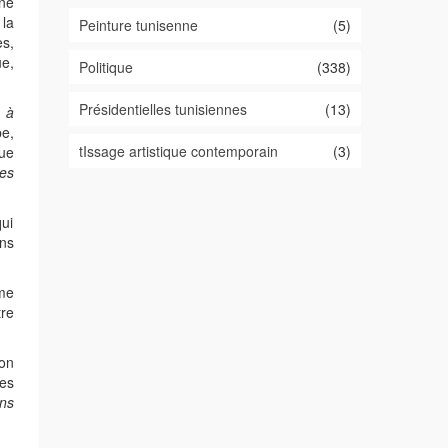
ne
 la
Peinture tunisenne
(5)
es,
e,
Politique
(338)
Présidentielles tunisiennes
(13)
 à
e,
tIssage artistique contemporain
(3)
ue
les
qui
ns
me
tre
’on
res
ns