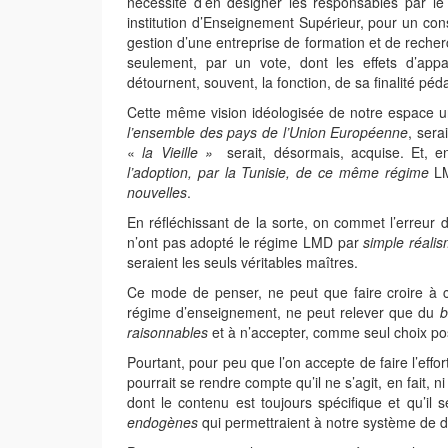
nécessité d’en désigner les responsables par le
institution d’Enseignement Supérieur, pour un conse
gestion d’une entreprise de formation et de recher
seulement, par un vote, dont les effets d’appa
détournent, souvent, la fonction, de sa finalité pé
Cette même vision idéologisée de notre espace uni
l’ensemble des pays de l’Union Européenne
, serai
«
la Vieille »
serait, désormais, acquise. Et, en
l’adoption, par la Tunisie, de ce même régime
LM
nouvelles
.
En réfléchissant de la sorte, on commet l’erreur
n’ont pas adopté le régime LMD par
simple réalis
seraient les seuls véritables maîtres.
Ce mode de penser, ne peut que faire croire à c
régime d’enseignement, ne peut relever que du
b
raisonnables
et à n’accepter, comme seul choix pos
Pourtant, pour peu que l’on accepte de faire l’effo
pourrait se rendre compte qu’il ne s’agit, en fait, ni
dont le contenu est toujours spécifique et qu’il
endogènes
qui permettraient à notre système de 