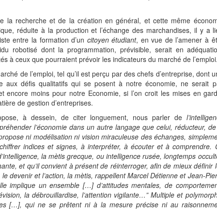
e la recherche et de la création en général, et cette même économ
que, réduite à la production et l’échange des marchandises, il y a l
iste entre la formation d’un
citoyen étudiant
, en vue de l’amener à ê
ividu robotisé dont la programmation, prévisible, serait en adéquati
ités à ceux que pourraient prévoir les indicateurs du marché de l’emploi
hé de l’emploi, tel qu’il est perçu par des chefs d’entreprise, dont 
ce aux défis qualitatifs qui se posent à notre économie, ne serait 
t encore moins pour notre Economie, si l’on croit les mises en gar
ière de gestion d’entreprises.
ropose, à dessein, de citer longuement, nous parler de
l’intellige
réhender l’économie dans un autre langage que celui, réducteur, de
e propose ni modélisation ni vision miraculeuse des échanges, simplem
iffrer indices et signes, à interpréter, à écouter et à comprendre.
’intelligence, la mètis grecque, ou intelligence rusée, longtemps occul
ante, et qu’il convient à présent de réinterroger, afin de mieux définir 
le devenir et l’action, la mètis, rappellent Marcel Détienne et Jean-Pie
lle implique un ensemble […] d’attitudes mentales, de comportemen
révision, la débrouillardise, l’attention vigilante…” Multiple et polymorp
tes […], qui ne se prêtent ni à la mesure précise ni au raisonneme