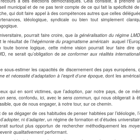
 recours à des élections démocratiques. Cela consiste, à prendre u
il municipal et de ne pas tenir compte de ce qui fait la spécificité de
che, qui doit faire appel à des compétences autres que celles délégué
rtenances, idéologique, syndicale ou bien tout simplement claniqu
dagogique.
versitaire, pourrait faire croire, que
la généralisation du régime LMD
t le résultat de l’
hégémonie du pragmatisme américain
auquel l’Europ
 toute bonne logique, cette même vision pourrait leur faire dire q
D, ne serait qu’obligation de
se conformer aux réalités internationa
 de sous-estimer les capacités de discernement des pays européens, 
me et nécessité d’adaptation à l’esprit d’une époque,
dont les américai
eux qui en sont victimes, que l’adoption, par notre pays, de ce mê
on sens,
confondu, ici, avec le
sens commun,
qui nous obligerait à ê
sible, que de nous engager, à notre tour, sur ce chemin.
rt de se dégager de ces habitudes de penser habitées par l’idéologie, l
 d’
adopter,
ni d
’adapter
, un régime de formation et d’études universitai
 serait surtout plus opportun de rechercher méthodiquement les
moye
devenir
qualitativement
performant.