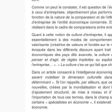
Comme on peut le constater, il est question de l’
é
à ceux d’entreprises, objectivement plus performa
fonction de la
nature de la comparaison
et de l’ef
d’entreprise
de l’entité économique concernée. Et 
réalisent dans le cadre de comparaisons entre entr
Quant à cette notion de
culture d’entreprise
, il a
essentiellement à des modes de comportement col
valorisante (créatrice de valeurs et fondée sur le
évoquée dans les différents discours ayant trai
économiques des pays dits avancés, la
culture 
penser et d’agir, de règles implicites ou expl
l’entreprise… ». « La culture c’es ce qui fait que 
Dans un article consacré à
l’intelligence économi
savent mobiliser la dimension culturelle dan
déterminant ».
Si l’on rappelle, par ailleurs, que
nouvelles, créées par la mondialisation et don
d’ajustement structurel, de mise à niveau et d
l’importation de tous ces termes, dans le champ s
certains «
spécialistes en économie »
, il existera
économie.