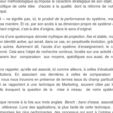
gueur méthodologique qu’impose le caractère stratégique de son objet,
cifique
de cette idée
d’accès
à la
qualité,
dont la réforme de not
ipal.
 » ne signifie pas, ici, le
produit de la performance
du système, mai
sa manière. Et ce, par son accès à sa dimension propre de
système 
t original, c’est-à-dire d’origine, dans le sens d’originel.
 sens d’une quelconque
donnée mythique de projection, fixe
et stable, m
son
identité active
, qui serait, dans ce cas, en perpétuelle évolution, gr
s autres. Autrement dit, l’accès d’un système d’enseignement, le c
donné. Cela sera l’objet de recherche continue, fondée sur une activité
avers leur
comparaison
aux moyens,
spécifiques
eux aussi, de n
s rappeler, qu’elle est associé, ici comme ailleurs, à celles d’
évaluat
tutions. En associant ces dernières à celles de
comparaison
que nous nous trouvons en présence de termes issus du champ particul
 se rapportent à une technique de Marketing, souvent citée par l
u’ils évoquent la question de la
mise à niveau
de notre systè
que renvoie à la fois aux mots anglais
Bench
:
banc d’essai,
associé
a référence.
L’une des applications, la plus facile de cette technique,
ntreprises les plus performantes, des processus qui sont à l’origine