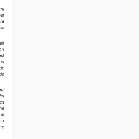
nt
est
ure
 se
ait
ion
est
ses
de
de
qui
el
ues
me
ue
 de
tre