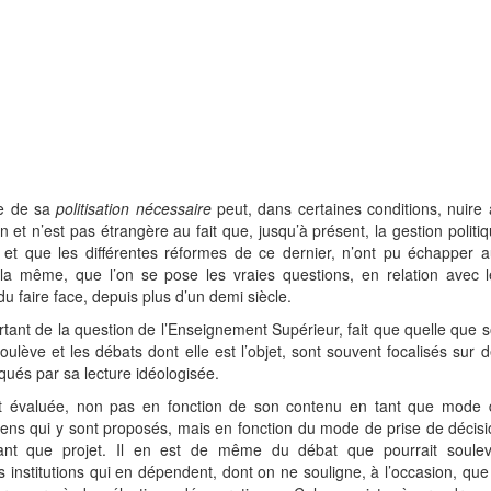
te de sa
politisation nécessaire
peut, dans certaines conditions, nuire
t n’est pas étrangère au fait que, jusqu’à présent, la gestion politi
e et que les différentes réformes de ce dernier, n’ont pu échapper 
la même, que l’on se pose les vraies questions, en relation avec l
du faire face, depuis plus d’un demi siècle.
artant de la question de l’Enseignement Supérieur, fait que quelle que s
oulève et les débats dont elle est l’objet, sont souvent focalisés sur 
qués par sa lecture idéologisée.
st évaluée, non pas en fonction de son contenu en tant que mode 
oyens qui y sont proposés, mais en fonction du mode de prise de décis
tant que projet. Il en est de même du débat que pourrait soulev
s institutions qui en dépendent, dont on ne souligne, à l’occasion, que