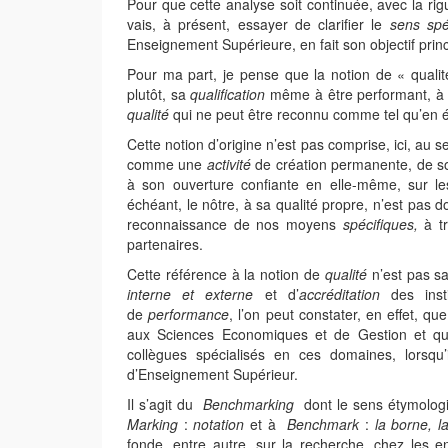
Pour que cette analyse soit continuée, avec la ri
vais, à présent, essayer de clarifier le
sens spé
Enseignement Supérieure, en fait son objectif princ
Pour ma part, je pense que la notion de « qualité
plutôt, sa
qualification
même à être performant, à 
qualité
qui ne peut être reconnu comme tel qu’en étan
Cette notion d’origine n’est pas comprise, ici, au
comme une
activité
de création permanente, de 
à son ouverture confiante en elle-même, sur le
échéant, le nôtre, à sa qualité propre, n’est pas 
reconnaissance de nos moyens
spécifiques,
à tr
partenaires.
Cette référence à la notion de
qualité
n’est pas san
interne et externe
et d’
accréditation
des insti
de
performance
, l’on peut constater, en effet, 
aux Sciences Economiques et de Gestion et qui
collègues spécialisés en ces domaines, lorsq
d’Enseignement Supérieur.
Il s’agit du
Benchmarking
dont le sens étymologi
Marking
:
notation
et à
Benchmark
:
la borne, l
fonde, entre autre, sur la recherche, chez les e