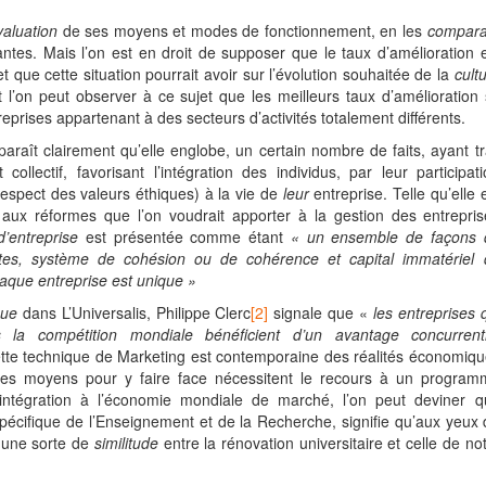
valuation
de ses moyens et modes de fonctionnement, en les
compara
ntes. Mais l’on est en droit de supposer que le taux d’amélioration 
fet que cette situation pourrait avoir sur l’évolution souhaitée de la
cult
l’on peut observer à ce sujet que les meilleurs taux d’amélioration
eprises appartenant à des secteurs d’activités totalement différents.
pparaît clairement qu’elle englobe, un certain nombre de faits, ayant tr
lectif, favorisant l’intégration des individus, par leur participat
 respect des valeurs éthiques) à la vie de
leur
entreprise. Telle qu’elle 
t aux réformes que l’on voudrait apporter à la gestion des entrepri
d’entreprise
est présentée comme étant
« un ensemble de façons 
icites, système de cohésion ou de cohérence et capital immatériel 
chaque entreprise est unique »
que
dans L’Universalis, Philippe Clerc
[2]
signale que «
les entreprises 
s la compétition mondiale bénéficient d’un avantage concurrenti
 cette technique de Marketing est contemporaine des réalités économiq
t les moyens pour y faire face nécessitent le recours à un program
’intégration à l’économie mondiale de marché, l’on peut deviner q
pécifique de l’Enseignement et de la Recherche, signifie qu’aux yeux
it une sorte de
similitude
entre la rénovation universitaire et celle de no