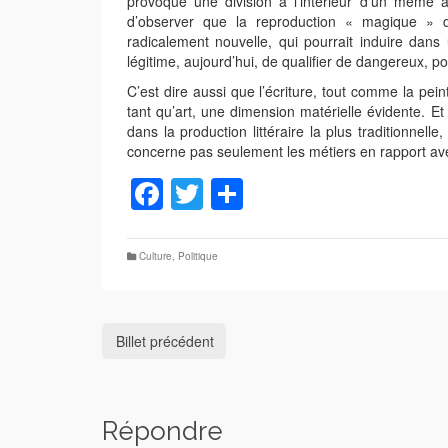
provoqué une division à l’intérieur d’un même a
d’observer que la reproduction « magique » d’
radicalement nouvelle, qui pourrait induire da
légitime, aujourd’hui, de qualifier de dangereux, p
C’est dire aussi que l’écriture, tout comme la pei
tant qu’art, une dimension matérielle évidente. Et 
dans la production littéraire la plus traditionnel
concerne pas seulement les métiers en rapport av
Facebook
Twitter
Partager
Culture
,
Politique
Billet précédent
Répondre