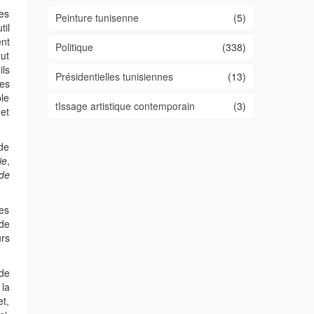
les
Peinture tunisenne
(5)
til
ent
Politique
(338)
eut
ils
Présidentielles tunisiennes
(13)
les
ble
tIssage artistique contemporain
(3)
 et
 de
ie
,
 de
es
de
urs
 de
 la
et,