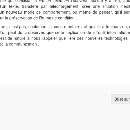
cte qui consistait à
lire un
texte en l’écrivant
. Mais il y a lieu, aus
un texte, transféré par téléchargement, crée une situation inédit
ns un nouveau mode de comportement, ou même de penser, qu’il sera
our la préservation de l’humaine condition.
nture, n’est pas, seulement, « cosa mentale » et qu’elle a toujours eu,
l’on peut donc observer, que cette implication de « l’outil informatiqu
le, est de nature à nous rappeler que l’ère des nouvelles technologies
ec la communication .
Billet su