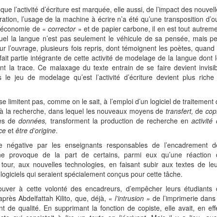
ue l’activité d’écriture est marquée, elle aussi, de l’impact des nouvel
ration, l’usage de la machine à écrire n’a été qu’une transposition d’ou
ne économie de «
corrector
» et de papier carbone, il en est tout autrem
lequel la langue n’est pas seulement le véhicule de sa pensée, mais p
r l’ouvrage, plusieurs fois repris, dont témoignent les poètes, quand 
it partie intégrante de cette activité de modelage de la langue dont 
nt la trace. Ce malaxage du texte entrain de se faire devient invisi
s le jeu de modelage qu’est l’activité d’écriture devient plus riche
e limitent pas, comme on le sait, à l’emploi d’un logiciel de traitement
 à la recherche, dans lequel les nouveaux moyens de
transfert,
de
cop
es de
données,
transforment la production de recherche en
activité
ce
et
être d’origine
.
e négative par les enseignants responsables de l’encadrement d
ne provoque de la part de certains, parmi eux qu’une réaction 
r tour, aux nouvelles technologies, en faisant subir aux textes de le
 logiciels qui seraient spécialement conçus pour cette tâche.
trouver à cette volonté des encadreurs, d’empêcher leurs étudiants
, après Abdelfattah Kilito, que, déjà, «
l’intrusion »
de l’imprimerie dans
 de qualité. En supprimant la fonction de copiste, elle avait, en eff