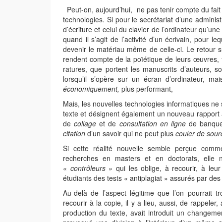
Peut-on, aujourd’hui, ne pas tenir compte du fait q
technologies. Si pour le secrétariat d’une administ
d’écriture et celui du clavier de l’ordinateur qu’u
quand il s’agit de l’activité d’un écrivain, pour 
devenir le matériau même de celle-ci. Le retour su
rendent compte de la poïétique de leurs œuvres, fa
ratures, que portent les manuscrits d’auteurs, so
lorsqu’il s’opère sur un écran d’ordinateur, mai
économiquement,
plus performant,
Mais, les nouvelles technologies informatiques ne s
texte et désignent également un nouveau rapport
de
collage
et de
consultation en ligne
de banqu
citation
d’un savoir qui ne peut plus
couler de sour
Si cette réalité nouvelle semble perçue comm
recherches en masters et en doctorats, elle 
«
contrôleurs »
qui les oblige, à recourir, à leu
étudiants des tests « antiplagiat » assurés par des
Au-delà de l’aspect légitime que l’on pourrait 
recourir à la copie, il y a lieu, aussi, de rappeler
production du texte, avait introduit un changement