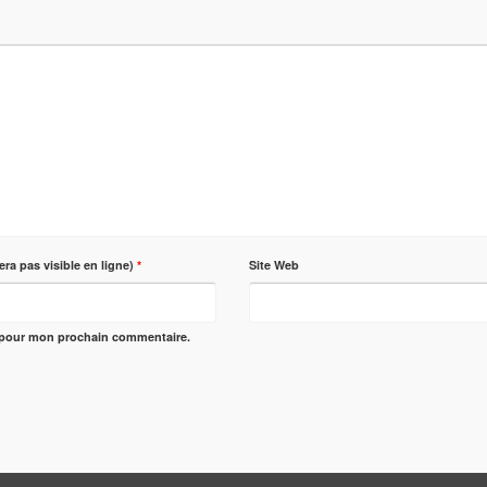
era pas visible en ligne)
*
Site Web
r pour mon prochain commentaire.