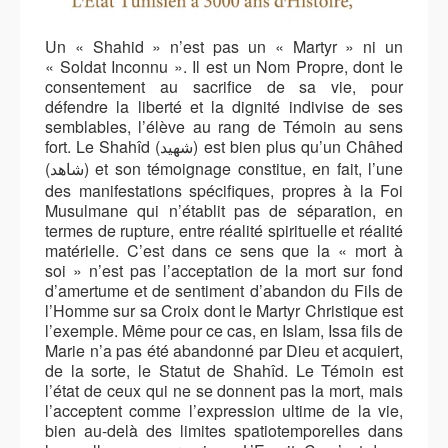
Un « Shahid » n’est pas un « Martyr » ni un
« Soldat Inconnu ». Il est un Nom Propre, dont le
consentement au sacrifice de sa vie, pour
défendre la liberté et la dignité indivise de ses
semblables, l’élève au rang de Témoin au sens
fort. Le Shahîd (
) est bien plus qu’un Châhed
شهيد
(
) et son témoignage constitue, en fait, l’une
شاهد
des manifestations spécifiques, propres à la Foi
Musulmane qui n’établit pas de séparation, en
termes de rupture, entre réalité spirituelle et réalité
matérielle. C’est dans ce sens que la « mort à
soi » n’est pas l’acceptation de la mort sur fond
d’amertume et de sentiment d’abandon du Fils de
l’Homme sur sa Croix dont le Martyr Christique est
l’exemple. Même pour ce cas, en Islam, Issa fils de
Marie n’a pas été abandonné par Dieu et acquiert,
de la sorte, le Statut de Shahîd. Le Témoin est
l’état de ceux qui ne se donnent pas la mort, mais
l’acceptent comme l’expression ultime de la vie,
bien au-delà des limites spatiotemporelles dans