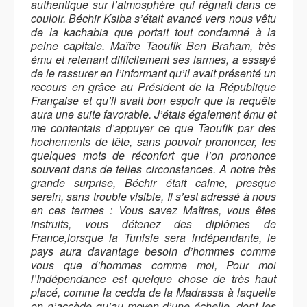
authentique sur l’atmosphère qui régnait dans ce
couloir. Béchir Ksiba s’était avancé vers nous vêtu
de la kachabia que portait tout condamné à la
peine capitale. Maître Taoufik Ben Braham, très
ému et retenant difficilement ses larmes, a essayé
de le rassurer en l’informant qu’il avait présenté un
recours en grâce au Président de la République
Française et qu’il avait bon espoir que la requête
aura une suite favorable. J’étais également ému et
me contentais d’appuyer ce que Taoufik par des
hochements de tête, sans pouvoir prononcer, les
quelques mots de réconfort que l’on prononce
souvent dans de telles circonstances. A notre très
grande surprise, Béchir était calme, presque
serein, sans trouble visible, Il s’est adressé à nous
en ces termes : Vous savez Maîtres, vous êtes
instruits, vous détenez des diplômes de
France,lorsque la Tunisie sera indépendante, le
pays aura davantage besoin d’hommes comme
vous que d’hommes comme moi, Pour moi
l’Indépendance est quelque chose de très haut
placé, comme la cedda de la Madrassa à laquelle
on n’accède qu’au moyen d’une échelle, dont les