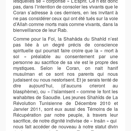
lesquelles se « corporise » L’Esprit. Ce n’est donc
pas, dans l’intention de consoler les vivants que le
Coran s’adresse à ces derniers, en les invitant à
ne pas considérer ceux qui ont été tués sur la voie
d’Allah comme morts mais comme vivants, dans la
bienveillance de leur Rab.
Comme pour la Foi, la Shahâda du Shahîd n’est
pas liée à un degré précis de conscience
spirituelle qui pourrait faire croire que la « mort à
soi » préalable au consentement par une
personne au sacrifice de sa vie est le propre des
mystiques. Selon le Coran, on nait hanif
musulman et ce sont nos parents qui nous
judaisent ou nous nestorisent. Et je serais tenté de
dire aujourd’hui, (d’aucuns crieront au
blasphème), ou « l’islamisent » comme le font les
wahabites de Saoudie. Les jeunes Shahîds de La
Révolution Tunisienne de Décembre 2010 et
Janvier 2011, sont eux aussi des Témoins de la
Récupération par notre peuple, à travers leur
sacrifice, de notre dignité indivise de « Insân » qui
nous fait accéder de nouveau à notre statut divin