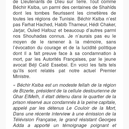
de Lieutenants de Dieu sur Terre. Tout comme
Béchir Ksiba, un parmi des centaines de Shahîds
dont les tombes fleurissent les cimetières de
toutes les régions de Tunisie. Béchir Ksiba n’est
pas Farhat Hached, Habib Thameur, Hédi Chaker,
Jarjar, Ouled Hafouz et beaucoup d’autres parmi
nos Shouhadas connus. Je n’aurais pas eu le
moyen de le ramener à la mémoire, sans
l’évocation du courage et de la lucidité politique
dont il a fait preuve face à sa condamnation à
mort, par les Autorités Françaises, par le jeune
avocat Béji Caîd Essebsi. En voici les faits tels
qu’ils sont relatés pat notre actuel Premier
Ministre.
«
Béchir Ksiba est un modeste fellah de la région
de Bizerte, président de la cellule destourienne de
Ghar ElMelh, il était détenu dans le quartier de la
prison réservé aux condamnés à la peine capitale,
appelé par les détenus Le Couloir de la Mort,
Dans une récente interview à une émission de la
Télévision Française, le grand résistant Georges
Adda a apporté un témoignage poignant et