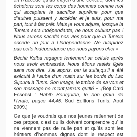
échelons sont les corps des hommes comme moi
qui acceptent le sacrifice suprême pour que
d’autres puissent y accéder et je suis, pour ma
part, tout à fait prêt. Mais je vous adjure, lorsque la
Tunisie sera indépendante, ne nous oubliez pas !
Nous aurons sacrifié nos vies pour que la Tunisie
accède un jour à l’Indépendance. Ne dilapidez
pas cette indépendance que nous payons cher »
Béchir Ksiba regagne lentement sa cellule après
nous avoir embrassés. Nous étions restés figés
sans mot dire. J’ai appris, par la suite,qu’il a été
exécuté à l’aube d’un matin sur les bords du Lac
Sijoumi à Tunis. Son image, le timbre de sa voix et
son message ne m’ont jamais quitté » .(
Béji Caïd
Essebsi :
Habib Bourguiba, le bon grain de
l’ivraie, pages 44,45.
Sud Editions Tunis, Août
2009.)
Ce que je voudrais que nos jeunes retiennent de
ces propos, c’est qu’ils doivent comprendre qu’ils
ne viennent pas de nulle part et qu’ils sont les
héritiers d’hommes dignes dont le respect est