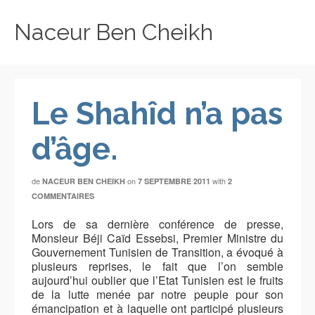
Naceur Ben Cheikh
Le Shahîd n’a pas
d’âge.
de
on
with
NACEUR BEN CHEIKH
7 SEPTEMBRE 2011
2
COMMENTAIRES
Lors de sa dernière conférence de presse,
Monsieur Béji Caïd Essebsi, Premier Ministre du
Gouvernement Tunisien de Transition, a évoqué à
plusieurs reprises, le fait que l’on semble
aujourd’hui oublier que l’Etat Tunisien est le fruits
de la lutte menée par notre peuple pour son
émancipation et à laquelle ont participé plusieurs