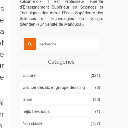
soixante-dix. il est Professeur émérite
d’Enseignement Supérieur en Sciences et
es
Techniques des Arts à l’Ecole Supérieure des
Sciences et Technologies du Design.
e
(Denden) (Université de Manouba).
 à
et
e
Catégories
ur
Culture
(321)
e
Groupe des six et groupe des cinq
(3)
Islam
(33)
ai
néjib belkhodja
(1)
er
Non classé
(157)
e,