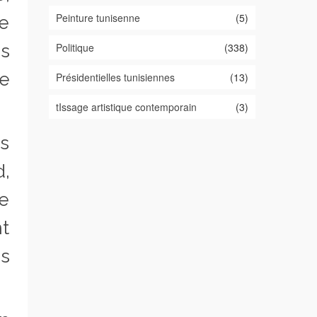
Peinture tunisenne
(5)
de
Politique
(338)
es
ue
Présidentielles tunisiennes
(13)
tIssage artistique contemporain
(3)
es
d,
e
t
s