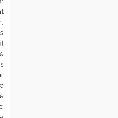
en
nt
n,
us
il
de
ts
ar
de
se
e
a