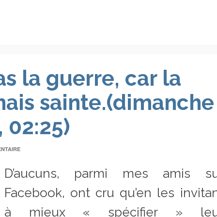
as la guerre, car la
mais sainte.(dimanche
, 02:25)
NTAIRE
D’aucuns, parmi mes amis su
Facebook, ont cru qu’en les invita
à mieux « spécifier » leu