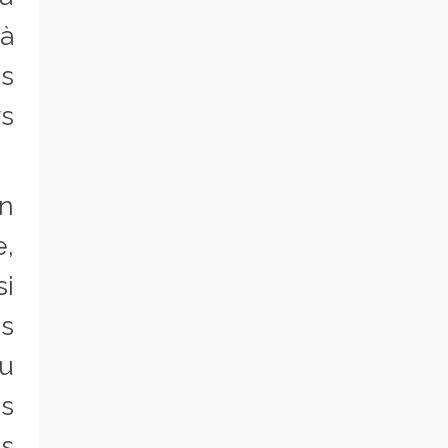
 à
es
ys
in
,
i
s
du
is
as