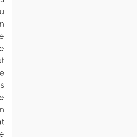
du
n
he
le
et
e
es
re
on
nt
de