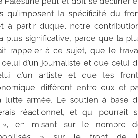
a Palestine peut et doit se décliner 
es qu’imposent la spécificité du fro
 à partir duquel notre contributio
 plus significative, parce que la pl
ait rappeler à ce sujet, que le trava
 celui d’un journaliste et que celui 
elui d’un artiste et que les fron
onomique, diffèrent entre eux et p
la lutte armée. Le soutien à base 
erais réactionnel, et qui pourrait 
re », en misant sur le nombre d
 mobilisés » sur le front de l