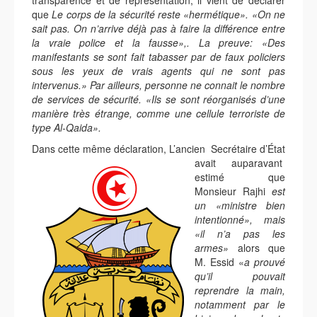
transparence et de représentation, il vient de déclarer
que
Le corps de la sécurité reste «hermétique». «On ne
sait pas. On n’arrive déjà pas à faire la différence entre
la vraie police et la fausse»,. La preuve: «Des
manifestants se sont fait tabasser par de faux policiers
sous les yeux de vrais agents qui ne sont pas
intervenus.» Par ailleurs, personne ne connait le nombre
de services de sécurité. «Ils se sont réorganisés d’une
manière très étrange, comme une cellule terroriste de
type Al-Qaida».
Dans cette même déclaration, L’ancien Secrétaire d’État
avait auparavant
estimé que
Monsieur Rajhi
est
un «ministre bien
intentionné», mais
«il n’a pas les
armes»
alors que
M. Essid «
a prouvé
qu’il pouvait
reprendre la main,
notamment par le