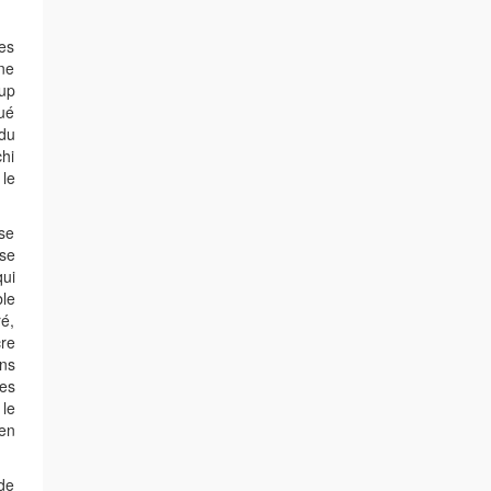
des
une
oup
ué
 du
chi
 le
 se
ise
qui
le
ré,
cre
ns
nes
 le
 en
de