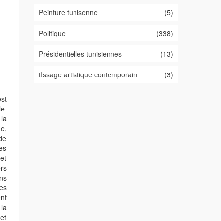
Peinture tunisenne
(5)
Politique
(338)
Présidentielles tunisiennes
(13)
tIssage artistique contemporain
(3)
est
lle
 la
ue,
 de
ces
 et
ers
ans
des
ent
 la
 et