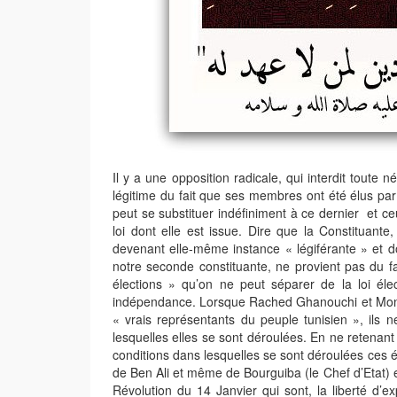
Il y a une opposition radicale, qui interdit toute
légitime du fait que ses membres ont été élus par 
peut se substituer indéfiniment à ce dernier et ceux
loi dont elle est issue. Dire que la Constituante
devenant elle-même instance « légiférante » et don
notre seconde constituante, ne provient pas du fai
élections » qu’on ne peut séparer de la loi éle
indépendance. Lorsque Rached Ghanouchi et Monce
« vrais représentants du peuple tunisien », ils
lesquelles elles se sont déroulées. En ne retenant 
conditions dans lesquelles se sont déroulées ces é
de Ben Ali et même de Bourguiba (le Chef d’Etat) e
Révolution du 14 Janvier qui sont, la liberté d’ex