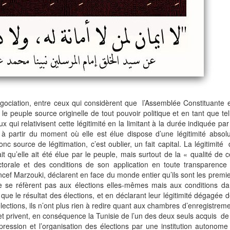
 négociation, entre ceux qui considèrent que l’Assemblée Constituante 
le peuple source originelle de tout pouvoir politique et en tant que te
 qui relativisent cette légitimité en la limitant à la durée indiquée par
, à partir du moment où elle est élue dispose d’une légitimité absol
c source de légitimation, c’est oublier, un fait capital. La légitimité
t qu’elle ait été élue par le peuple, mais surtout de la « qualité de 
ctorale et des conditions de son application en toute transparence
f Marzouki, déclarent en face du monde entier qu’ils sont les premi
 ne se réfèrent pas aux élections elles-mêmes mais aux conditions d
que le résultat des élections, et en déclarant leur légitimité dégagée 
lections, ils n’ont plus rien à redire quant aux chambres d’enregistrem
t privent, en conséquence la Tunisie de l’un des deux seuls acquis de
pression et l’organisation des élections par une institution autonome