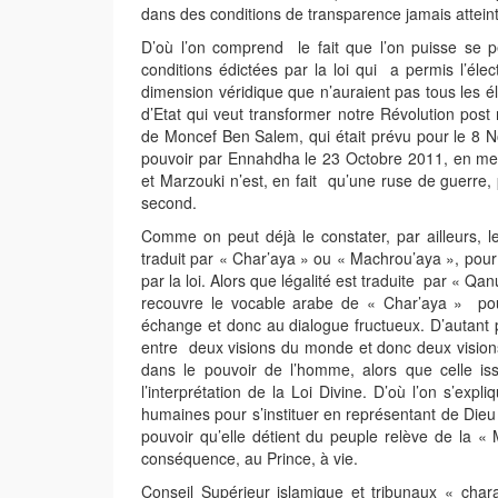
dans des conditions de transparence jamais attein
D’où l’on comprend le fait que l’on puisse se p
conditions édictées par la loi qui a permis l’é
dimension véridique que n’auraient pas tous les é
d’Etat qui veut transformer notre Révolution po
de Moncef Ben Salem, qui était prévu pour le 8 No
pouvoir par Ennahdha le 23 Octobre 2011, en met
et Marzouki n’est, en fait qu’une ruse de guerre, 
second.
Comme on peut déjà le constater, par ailleurs, le
traduit par « Char’aya » ou « Machrou’aya », pour 
par la loi. Alors que légalité est traduite par « 
recouvre le vocable arabe de « Char’aya » pour
échange et donc au dialogue fructueux. D’autant
entre deux visions du monde et donc deux visions j
dans le pouvoir de l’homme, alors que celle iss
l’interprétation de la Loi Divine. D’où l’on s’expl
humaines pour s’instituer en représentant de Dieu 
pouvoir qu’elle détient du peuple relève de la «
conséquence, au Prince, à vie.
Conseil Supérieur islamique et tribunaux « cha