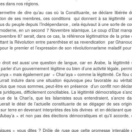
tes dans nos régions.
ermettre de dire qu’au cas où la Constituante, se déclare libérée 
lection de ses membres, ces conditions qui donnent à sa légitimité 
lus du peuple depuis l’Indépendance , cela équivaut à une sorte de c
st moderne, en un second 7 Novembre islamique. Le coup d’Etat manq
vembre 87 serait, dans ce cas, la référence légitimatrice de la prise
tant la Révolution entre parenthèse et sa revendication par Ghanou
pour le premier et l’expression de son révolutionnarisme maladif pour
 droit est aussi une question de langue, car en Arabe, la légitimité
parler d’un gouvernement légitime ou bien d’une activité légale, perm
Qanunya » mais également par « Char’aya » comme la légitimité. Ce flou 
rait induire dans une situation équivoque peu favorable au véritab
 plus que nous sommes, peut-être en présence d’un conflit non décla
uridiques, difficilement conciliables. La légitimité démocratique s’an
ue de la Chari’a, que les Islamistes sous entendraient, s’ancre da
iquerait le désir de l’actuelle constituante de se dégager de ses origi
sur terre en devenant interprètes des lois divines et en déclarant que
 Mubay’a » et non pas des élections démocratiques et qu’il accorde,
raiques » vous dites ? Drôle de ruse que cette promesse intenable 