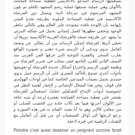
يستعملها الرسام المدعو بالآكاديمي لتغطية مساحة قماشته
بالألوان وهي عملية تسبقها عملية رسم المشهد بالقلم ثم يلون
المشهد المرسوم في مرحلة ثانية. ويتمثل دور الفرشاة
الأكاديمية في تغطية المساحة الملونه بطريقة تخدع البصر
بإيهامه بأن اللوحة نافذة مفتوحة على العالم وهي بالتالي تناظر
الوجود وتخفي مظهرها كعمل إنساني يحمل في شكله المرئي
ما يشهد عن طريقة صنعه فالفرشاة الغربية الأكاديمية دورها أن
تخفي أثرها كفرشاة لتمكن الرسام من أن يتعالى عن وضعه
كعامل يدوي ويدعي أن الرسم شيء ذهني و تصويره للواقع
بقارب السحر. والقفزة النوعية التي عرفها الفن الغربي منذ
النصف الثاني للقرن التاسع عشر تمثلت في تحرير الفرشاة من
وظيفة تلوين الرسم واختراع أشكال جديدة للفرشاة آو تعويضها
بآدوات آخرى تسمح بالتأكيد البصري على آن الرسم عمل يدوي
جسدي يحمل بصمات المبدعين الخاصة كما في لوحات الهولندي
فان ڤوڤ. وفي هذا المجال الإنشائي ر لإعتبار أهمية النظر في
خصوصية أدوات الإبداع التشكيلي جعلتُ استعمالي للفرشاة
يقتصر على تغطية مساحة القماشة بقشرة لزجة آو شبه جافة
من الألوان أحرثها فيما بعد بآلات حادة من الخشب الصلب آو
من معادن كالإبر وهو ما أنا بصدد القيام به في هذه الصورة و
يرجع تاريخها الى أوائل التسعينات أي من قبل آن أتعامل مع
التقنيات الرقمية في فترة لاحقة
Peindre c’est aussi dessiner en peignant comme ferait