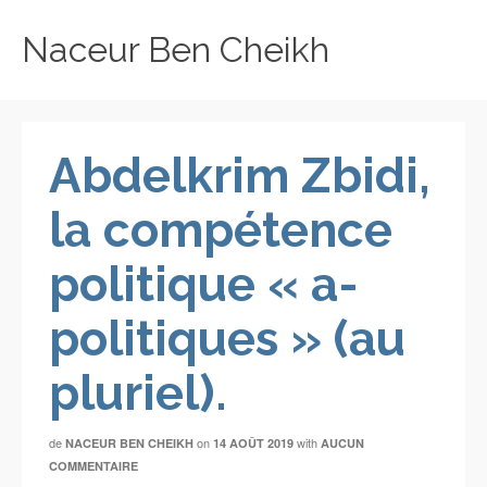
Naceur Ben Cheikh
Abdelkrim Zbidi,
la compétence
politique « a-
politiques » (au
pluriel).
de
on
with
NACEUR BEN CHEIKH
14 AOÛT 2019
AUCUN
COMMENTAIRE