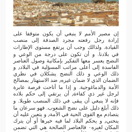
إن مصير الأمم لا ينبغي أن يكون متوقفا على
إرادة رجل رفعته مجرد الصدفة إلى منصب
.
القيادة
ولذالك وجب أن يرتفع مستوى الإطارات
.
في بلادنا
و أن تكون على درجة من الوعي و
النضج يعسر معها التفكير بإمكانية وصول العناصر
الفاسدة إلى أعلى مراتب المسؤلية في البلاد٫ و
ذلك الوعي و ذلك النضج يشكلان في نظري
الضمان الذي لا ضمان غيره٫ ضد الاستهتار بمصالح
.
الأمة والدماغوجية
و إذا ما أتاحت فرصة عابرة
لرجل غير ذي كفاءة٫ أن يرتقي إلى حكم بلاده
.
فإنه لا ينبغي أن يبقى في ذلك المنصب طويلا
و
.
ذلك أبلغ دليل على نضج الشعوب
فهو سرعان ما
يتصادم مع القوى الحية في الأمة٫ و يتعين عليه أن
ينحني٫ و يحكم البلاد لما فيه خيرها أو أن يترك
المكان لغيره٠ فالعناصر الصالحة هي التي تضمن