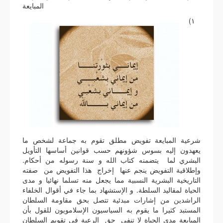
المبايعة
١)
شرعية المبايعة تفويض مطلق تقوم به جماعة لشخص ما
يعهدون إليه بسوس شؤونهم حسب قوانين أساسها التأويل
البشري لما يتضمنه كتاب الله و سنة رسوله من أحكام.
وإطلاقية التفويض ينجم عنها إخراج هذا التفويض من صفته
التاريخية البشرية النسبية مما يجعل منه تسلما نهائيا و مدى
الحياة لمقاليد السلطة. و الإستشهاد بما جاء في أقوال الخلفاء
الراشدين من إشارات مبدئية تتصل بحق مقاومة السلطان
المستبد كثيرا ما يقوم به السياسيون الإسلامويون للقول بأن
المبايعة مدى الحياة لا تنفي حق الرعية في تقويم السلطان