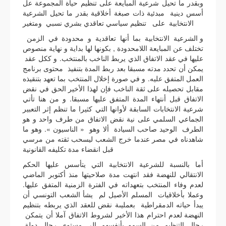
وبقدر ما تحيل شرعية المبايعة على تنظيم حياة المجموعة عل
أسس دينية مبدئية ذات صبغة أخلاقية بقدر ما تحيل الشرعية
الانتخابية على تنظيم سياسي تعاقدي بشري نسبي ومتغير
و الشرعية الانتخابية بما أنها تعاقدية و محدودة في الزمن
تختلف عن المبايعة اللامحدودة , بكونها لها بداية و نهاية منصوص
عليها في عقد الاتفاق الذي يربط الناخب بالمنتخب. و ككل عقد
يمكن أن تحدد مدته مسبقا بعد ربط المدة بتنفيذ محتوى برنامج
العمل المتفق عليه. و في صورة إخلال المنتخب بما تعهد بتنقيذه
مقابل تحصيله على ثقة الناخب فإن لهذا الأخير الحق في نقض
الاتفاق قبل أنتهاء المدة المتفق عليها مسبقا. و من هنا تأتي
شرعية الانتخابات السابقة لأوانها التي كثيرا ما تنظم إثر التعبير
الجماعي السلمي على نية نقض الاتفاق من طرف واحد و هو
الطرف الوحيد صاحب السيادة ألا و
هو « الناسيون ». وهو ما
شاهدناه في مصر عندما خرج الشعب ليسحب ثقته من مرسي
قبل انقضاء مدة تكليفه القانونية
أما بالنسبة للشرعية الانتخابية التي يتأسس عليها الحكم
الانتقالي للنهضة فقد انتهت مدة صلاحيتها منذ أكتوبر الماضي
لعدم وفاء المنتخب بتعهداته في الفترة الزمنية المتفق عليها.
وعملا بأخلاقيات المسلم الأصيل لم يشأ الشعب التونسي أن
يبدأ حياته الدمقراطية بعمليىة نقض للعقد الذي يربطه بتنظيم
النهضة لعدم احترام هذا الأخير لشروط الاتفاق آملا أن يتمكن
رجال التنظيم من السمو بأنفسهم إلى مستوى رجال دولة.