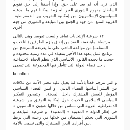
الذي ترى أنه لم يعد على حق. وإذا أضفنا إلى حق تقويم
السلطان مفهوم الشورى الغير الملزمة يمكننا فهم ما يدعيه
السياسيون الإسلامويون من إمكانية التقريب بين الدمقراطية
الغربية المنبع من جهة و الجمع بين المبايعة و الشورى من جهة
أخرى
٢) شرعية الإنتخابات تعاقد و ليست تفويضا وهي بالتالي
مرتبطة بمايتضمنه العقد من إتفاق يلزم الطرفين (الناخب و
المنتخَب) من موافقة الناخب على ما يعرضه المترشح من
برنامج عمل يتعهد هذا الأخير بتنفيذه في مدة زمنية محدودة و
حسب ما يحدده القانون الأساسي الذي ينظم الحياة الاجتماعية
داخل فضاء الدولة التي تتأطر فيها المجموعة التي تسمى
la nation
و التي تترجم خطأ بالأمة لما يحيل عليه معنى الآمة من علاقات
بين البشر أساسها الفضاء الديني و ليس الفضاء السياسي
المؤطر للعيش المشترك داخل المدينة. ويتمحور التفكير
السياسي الاسلامي الحديث حول إمكانية التوفيق بين شرعية
الدمقراطية الغربية التي تساس من خلالها شؤون « الناسيون »
في إطار الدولة « المدينية » (المدنية) و شرعية المبايعة و
الشورى التي يحكم السلطان من خلالها في رعيته التي يربط
بين أفرادها الدين المشترك والتي تسمى بالأمة.