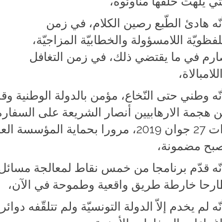
تي يلهث خلفها مناوئوه،
نّه هادئ الطّبع رصين الكلام، في زمن
لفظويّة اللامسؤولة والخطابيّة المزاجيّة،
رم في ما يقتضي ذلك، في زمن التغافل
للامبالاة،
نّه وطني حتى النّخاع، مؤمن بالدولة الوطنية و
 هجمة الارهابيين أنصار الشريعة على السفارة 
ذات 27 جوان 2019، مرورا بحماية الم
بح مضمونة،
نّه قدّم برنامجا من خمس نقاط لمعالجة مسائل ا
رحا خارطة طريق واقعية وطموحة في الآن،
نّه لم يخدم إلاّ الدولة التونسيّة ولم تتلقّفه د