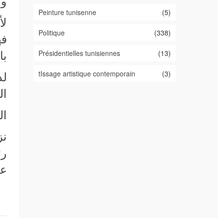
وإ
Peinture tunisenne
(5)
لأ
Politique
(338)
فه
Présidentielles tunisiennes
(13)
با
tIssage artistique contemporain
(3)
لذ
ال
ال
نز
رئ
عض