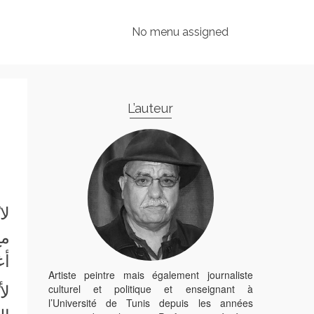
No menu assigned
L’auteur
لا
مع
أغ
Artiste peintre mais également journaliste
culturel et politique et enseignant à
لأ
l’Université de Tunis depuis les années