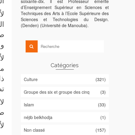
ال
soixante-dix. il est Professeur émérite
d’Enseignement Supérieur en Sciences et
لأ
Techniques des Arts à l’Ecole Supérieure des
Sciences et Technologies du Design.
ال
(Denden) (Université de Manouba).
صا
وا
لأ
Catégories
من
Culture
(321)
تص
Groupe des six et groupe des cinq
(3)
لا
Islam
(33)
طا
néjib belkhodja
(1)
لأ
Non classé
(157)