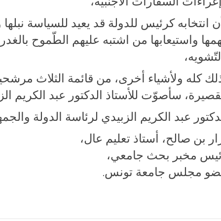
غراءات السفارات الأجنبية،
ن انتخابه كرئيس للدولة قد يعيد للسياسة نبلها و
مها واستيعابها من اشتبه عليهم الطّموح بالغدر، 
لتّشويه،
لك كله ولأشياء أخرى، من قائمة الثلاث مرشح
قصيرة، سأصوّت للأستاذ الدكتور عبد الكريم الز
دكتور عبد الكريم الزبيدي لرئاسة الدولة والجمه
ار بن صالح، أستاذ تعليم عال،
يس مخبر بحث جامعي،
و مجلس جامعة تونس.