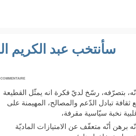
سأنتخب عبد الكريم الز
 COMMENTAIRE
نّه، بتصرّفه، رسّخ لديّ فكرة انه يمثّل القطيعة
 ثقافة تبادل الدّعم والمصالح، المهيمنة على
لبية نخبة سيّاسية مقرفة،
نّه برهن أنّه متعفّف عن الامتيازات الماديّة