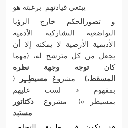
يبتغي قيادتهم برغبته هو
و تصورالحكم خارج الرؤيا
التواضعية التشاركية الآدمية
الأديمية الأرضية لا يمكنه إلا أن
يجعل من كل مترشح له، (مهما
كان
توجه وجهة نظره
المسقط،)
مشروعَ
مسيطِــٍر
(
بمفهوم « لست عليهم
بمسيطر »). مشروع
دكتاتور
مستبد
قد نكون في طريق التخلص