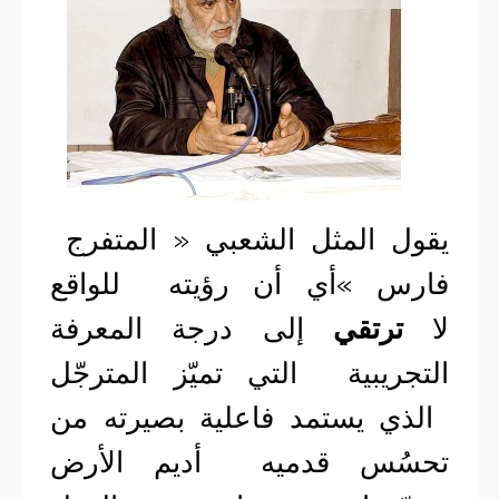
يقول المثل الشعبي « المتفرج
فارس »أي أن رؤيته للواقع
لا
ترتقي
إلى درجة المعرفة
التجريبية التي تميّز المترجّل
الذي يستمد فاعلية بصيرته من
تحسُس قدميه أديم الأرض