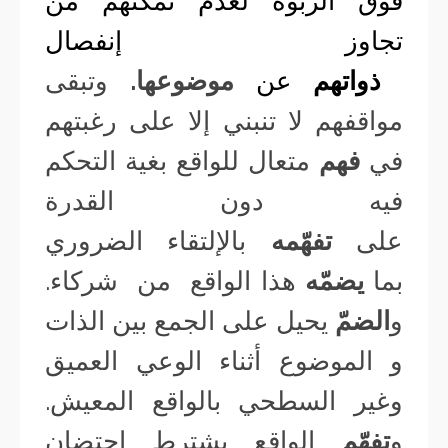
فوق الربوة لعدم تمكّنهم من
تجاوز إنفصال
ذواتهم
عن
موضوعها.
وتبقى
مواقفهم لا تنبني إلا على رغبتهم
في
فهم
متعال للواقع بغية التحكم
فيه دون القدرة
على
تفهّمه
بالإلتقاء الضروري
بما
يضمّه
هذا الواقع من شركاء.
و
الضمّ
يحيل على الجمع بين الذات
و الموضوع أثناء الوعي العميق
وغير السطحي بالواقع المعيش.
و
تفهّم
الواقع يشترط احتضان