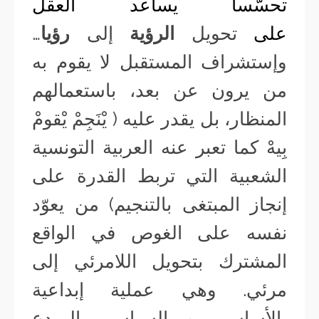
تحسّسا يساعد العقل
على
تحويل
الرؤية
إلى
رؤيا
…
وإستشراف المستقبل لا يقوم به
من يرون عن بعد، باستعمالهم
المنظار، بل يقدر عليه ( يْنَجِمْ يْقومْ
بِيهْ كما تعبر عنه العربية التونسية
الشعبية التي تربط القدرة على
إنجاز المبتغى بالتنجيم) من يعوّد
نفسه على الغوص في الواقع
المشترك بتحويل اللامرئي إلى
مرئي. وهي عملية إبداعية
بالأساس… و السياسي المبدع