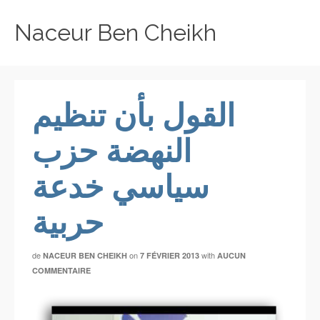
Naceur Ben Cheikh
القول بأن تنظيم
النهضة حزب
سياسي خدعة
حربية
de
on
with
NACEUR BEN CHEIKH
7 FÉVRIER 2013
AUCUN
COMMENTAIRE