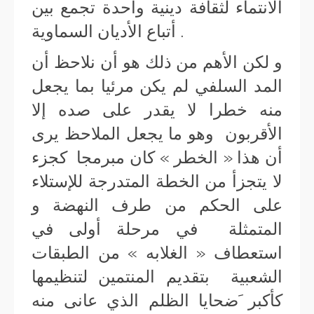
الانتماء لثقافة دينية واحدة تجمع بين
أتباع الأديان السماوية .
و لكن الأهم من ذلك هو أن نلاحظ أن
المد السلفي لم يكن مرئيا بما يجعل
منه خطرا لا يقدر على صده إلا
الأقربون وهو ما يجعل الملاحظ يرى
أن هذا « الخطر » كان مبرمجا كجزء
لا يتجزأ من الخطة المتدرجة للإستلاء
على الحكم من طرف النهضة و
المتمثلة في مرحلة أولى في
استعطاف « الغلابه » من الطبقات
الشعبية بتقديم المنتمين لتنظيمها
كأكبر َضحايا الظلم الذي عانى منه