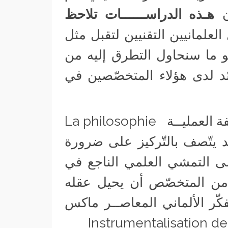
أن
هـذه الدراســــــات تلاحظ
العلمانيين التقنيين لتقبل مثل
هو ما سنحاول التطرق إليه من
ئد لدى هؤلاء المتخصّصين في
يرى علماء النفس و مفكرو ما يسمّى بالفلسفة العمليــة La philosophie
سائد يتّصف بالتّركيز على ضرورة
على التمشي العلمي الناجع في
ن المتخصّص أن يحيل عقله
فكّر الألماني المعاصــر ماكس