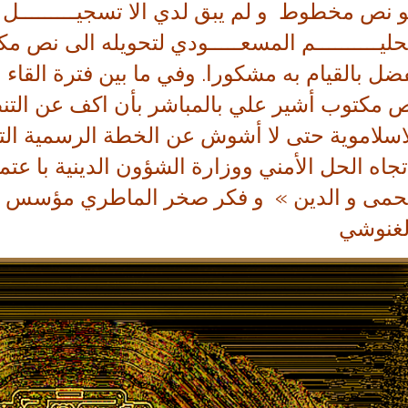
حليــــــــــم المسعـــــودي لتحويله الى نص م
ضل بالقيام به مشكورا. وفي ما بين فترة القاء
 مكتوب أشير علي بالمباشر بأن اكف عن التنظيـ
اسلاموية حتى لا أشوش عن الخطة الرسمية التي تب
تجاه الحل الأمني ووزارة الشؤون الدينية با عت
حمى و الدين » و فكر صخر الماطري مؤسس إذا
لغنوشي