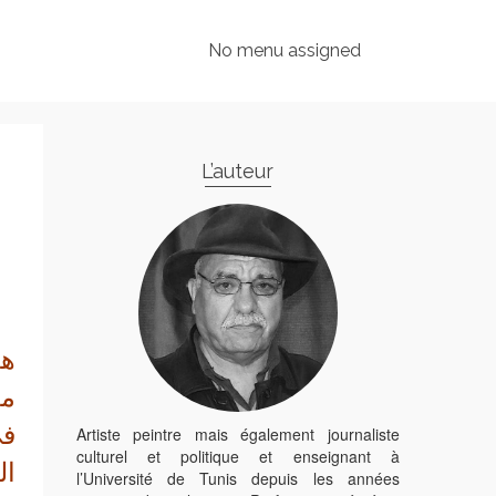
No menu assigned
L’auteur
مع
في
Artiste peintre mais également journaliste
culturel et politique et enseignant à
ال
l’Université de Tunis depuis les années