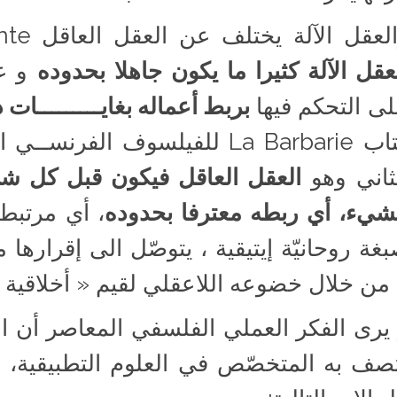
عقل الآلة يختلف عن العقل العاقل raison raisonnante. فالأول أي
عقل الآلة كثيرا ما يكون جاهلا بحدوده
و غي
ى التحكم فيها
بربط أعماله بغايـــــــــات
ثاني وهو
العقل العاقل فيكون قبل كل شي
شيء، أي ربطه معترفا بحدوده
، أي مرتبطا
غة روحانيّة إيتيقية ، يتوصّل الى إقرارها 
 من خلال خضوعه اللاعقلي لقيم « أخلاقية 
يرى الفكر العملي الفلسفي المعاصر أن 
صف به المتخصّص في العلوم التطبيقية، إثر