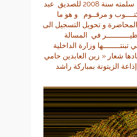
هو نص مخطوط و لم يبق لدي الا تسجيـــــــــل سلمته سنة 2008 للصديق عبد
كتــــوب و مرقــوم و هو ما
 المحاضرة و تحويل التسجيل الى
ــــــــــر في المسالة
نتــــــــها وزارة الداخلية
مادها شعار « زين العابدين حامي
عة الزيتونة بمباركة راشد