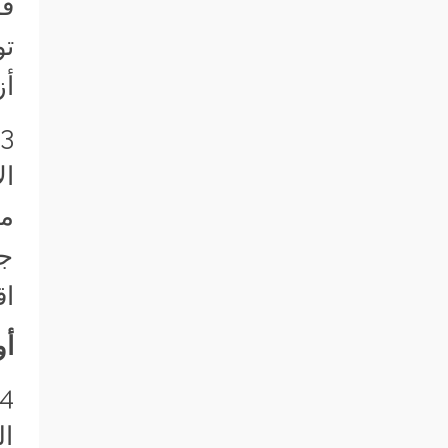
قن
تو
أز
ال
مج
جه
اق
أو
ال