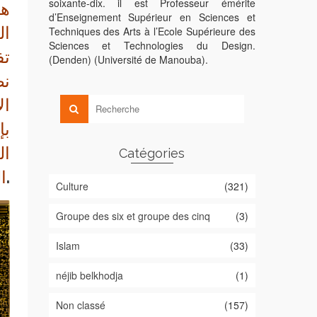
soixante-dix. il est Professeur émérite
d’Enseignement Supérieur en Sciences et
ال
Techniques des Arts à l’Ecole Supérieure des
Sciences et Technologies du Design.
تف
(Denden) (Université de Manouba).
نص
ال
بإ
ال
Catégories
.
ا
Culture
(321)
Groupe des six et groupe des cinq
(3)
Islam
(33)
néjib belkhodja
(1)
Non classé
(157)