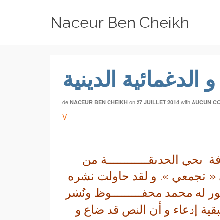
Naceur Ben Cheikh
 الدغمائية الدينية
de
on
with
NACEUR BEN CHEIKH
27 JUILLET 2014
AUCUN C
V
لقيتها سنة 1992 بدار الثقافة بحي الحديقــــــــــــة من
 « تجمعي ». و لقد حاولت نشره
 له محمد محفـــــــــوظ ونُشر
لبقية إدعاء و أن النص قد ضاع و