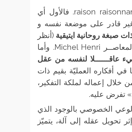
ر قادر على موضعة نفسه و
 ذات صبغة روحانية ايتيقية
(أنظر
كتاب La Barbarie للفيلسوف الفرنســي المعاصــر Michel Henri. وأما
ء عاقــــــلا لنفسه من عقل
 في أفكاره العمليّة بقيم ذات
من خلال إعماله لملكة التفكير،
» تفرض عليه.
الوعي الخصوصي بالوجود الذي
 تحويل عقله إلى آلة، يتميّز