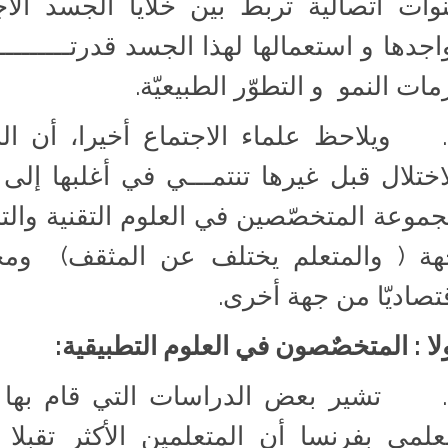
وات اتصالية تربط بين خلايا الجسد الا
اجدها و استعمالها لهذا الجسد قدرتـــــــــ
مات النمو و التطوّر الطبيعيّة.
3. ويلاحظ علماء الاجتماع أخيرا، أن الش
اختلال قبل غيرها تنتمـــي في أغلبها إ
موعة المتخصّصين في العلوم التقنية والتط
ة ( والمتعلم يختلف عن المثقف) ومجم
تصاديّا من جهة أخرى.
لا : المتخصٌصون في العلوم التطبيقية:
4. تشير بعض الدراسات التي قام بها ا
علمي بفرنسا أن المتعلمين الأكثر تقبل