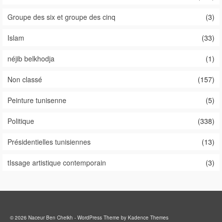
Groupe des six et groupe des cinq
(3)
Islam
(33)
néjib belkhodja
(1)
Non classé
(157)
Peinture tunisenne
(5)
Politique
(338)
Présidentielles tunisiennes
(13)
tIssage artistique contemporain
(3)
© 2026 Naceur Ben Cheikh - WordPress Theme by
Kadence Themes