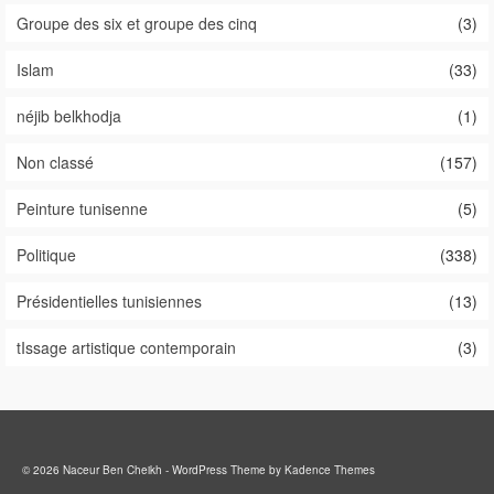
Groupe des six et groupe des cinq
(3)
Islam
(33)
néjib belkhodja
(1)
Non classé
(157)
Peinture tunisenne
(5)
Politique
(338)
Présidentielles tunisiennes
(13)
tIssage artistique contemporain
(3)
© 2026 Naceur Ben Cheikh - WordPress Theme by
Kadence Themes