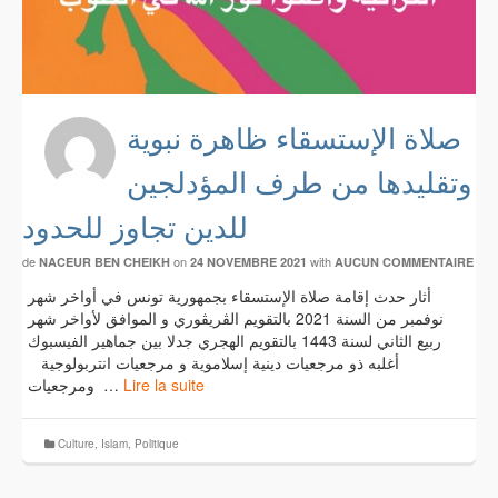
صلاة الإستسقاء ظاهرة نبوية
وتقليدها من طرف المؤدلجين
للدين تجاوز للحدود
de
on
with
NACEUR BEN CHEIKH
24 NOVEMBRE 2021
AUCUN COMMENTAIRE
أثار حدث إقامة صلاة الإستسقاء بجمهورية تونس في أواخر شهر
نوفمبر من السنة 2021 بالتقويم الڤريڤوري و الموافق لأواخر شهر
ربيع الثاني لسنة 1443 بالتقويم الهجري جدلا بين جماهير الفيسبوك
أغلبه ذو مرجعيات دينية إسلاموية و مرجعيات انتربولوجية
ومرجعيات …
Lire la suite
Culture
,
Islam
,
Politique