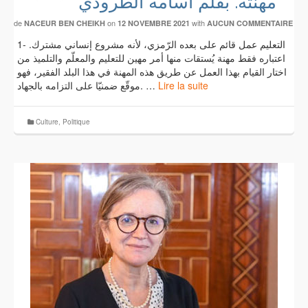
مهنته. بقلم أسامه الطرودي
de
on
with
NACEUR BEN CHEIKH
12 NOVEMBRE 2021
AUCUN COMMENTAIRE
1- التعليم عمل قائم على بعده الرّمزي، لأنه مشروع إنساني مشترك.
اعتباره فقط مهنة يُستقات منها أمر مهين للتعليم والمعلّم والتلميذ من
اختار القيام بهذا العمل عن طريق هذه المهنة في هذا البلد الفقير، فهو
موقّع ضمنيّا على التزامه بالجهاد. …
Lire la suite
Culture
,
Politique