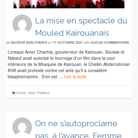
La mise en spectacle du
Mouled Kairouanais
de
on
with
NACEUR BEN CHEIKH
17 OCTOBRE 2021
AUCUN COMMENTAIRE
Lorsque Amor Chachia, gouverneur de Kairouan, Sousse et
Nabeul avait autorisé le tournage d’un film dans la cour
intérieure de la Mosquée de Kairouan, le Cheikh Abderrahman
Khlif avait protesté contre cet acte qu’il a considéré
blasphématoire . S’en est …
Lire la suite
Culture
,
Islam
,
Politique
On ne s’autoproclame
pas, à l’avance, Femme