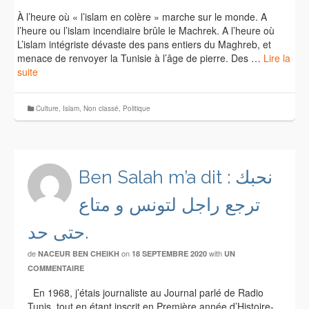
À l’heure où « l’islam en colère » marche sur le monde. A
l’heure ou l’islam incendiaire brûle le Machrek. A l’heure où
L’islam intégriste dévaste des pans entiers du Maghreb, et
menace de renvoyer la Tunisie à l’âge de pierre. Des …
Lire la
suite
Culture
,
Islam
,
Non classé
,
Politique
Ben Salah m’a dit : نحبك
ترجع راجل لتونس و متاع
حتى حد.
de
on
with
NACEUR BEN CHEIKH
18 SEPTEMBRE 2020
UN
COMMENTAIRE
En 1968, j’étais journaliste au Journal parlé de Radio
Tunis, tout en étant inscrit en Première année d’Histoire-